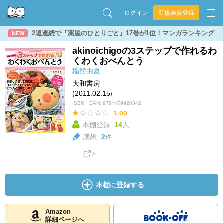
ログイン
新規会員登録
2週連続で『薬屋のひとりごと』17巻が1位！マンガランキング
NEW
akinoichigoの3ステップで作れるわ
くわくおべんとう
稲熊由夏
大和書房
(2011.02.15)
ISBN・EAN:
9784479920342
1.00
本棚登録:
14
人
感想:
2
件
本棚に登録する
Amazon
詳細ページへ