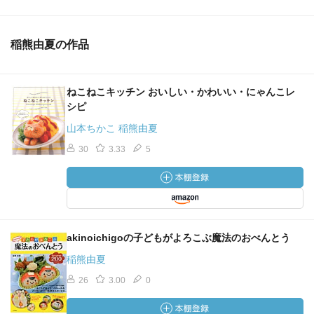
稲熊由夏の作品
ねこねこキッチン おいしい・かわいい・にゃんこレ
シピ
山本ちかこ 稲熊由夏
30
3.33
5
akinoichigoの子どもがよろこぶ魔法のおべんとう
稲熊由夏
26
3.00
0