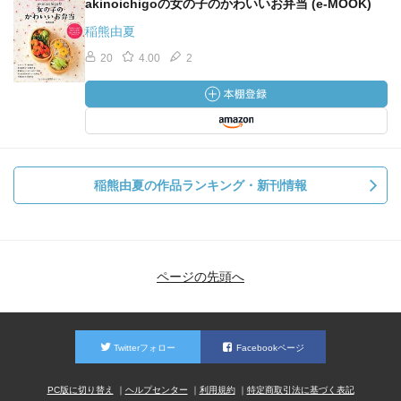
akinoichigoの女の子のかわいいお弁当 (e‐MOOK)
稲熊由夏
20
4.00
2
稲熊由夏の作品ランキング・新刊情報
ページの先頭へ
Twitterフォロー
Facebookページ
PC版に切り替え
ヘルプセンター
利用規約
特定商取引法に基づく表記