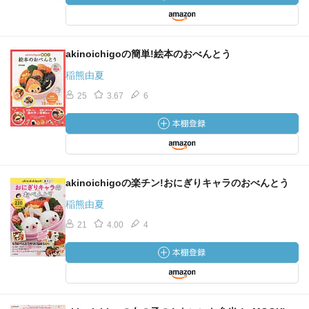
akinoichigoの簡単!絵本のおべんとう
稲熊由夏
25
3.67
6
akinoichigoの楽チン!おにぎりキャラのおべんとう
稲熊由夏
21
4.00
4