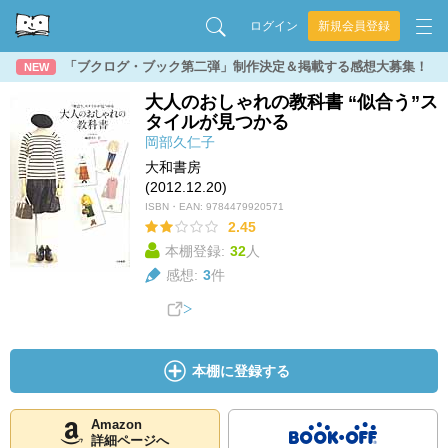
ログイン
新規会員登録
「ブクログ・ブック第二弾」制作決定＆掲載する感想大募集！
NEW
大人のおしゃれの教科書 “似合う”ス
タイルが見つかる
岡部久仁子
大和書房
(2012.12.20)
ISBN・EAN:
9784479920571
2.45
本棚登録:
32
人
感想:
3
件
本棚に登録する
Amazon
詳細ページへ