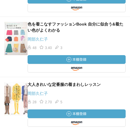
色を着こなすファッションBook 自分に似合う&着た
い色がよくわかる
岡部久仁子
48
3.40
3
大人きれいな定番服の着まわしレッスン
岡部久仁子
28
2.70
5