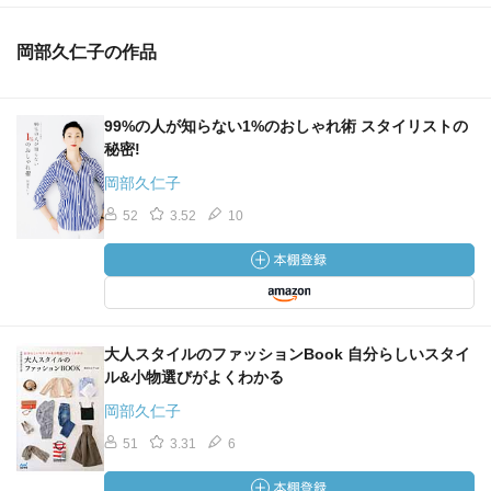
岡部久仁子の作品
99%の人が知らない1%のおしゃれ術 スタイリストの
秘密!
岡部久仁子
52
3.52
10
大人スタイルのファッションBook 自分らしいスタイ
ル&小物選びがよくわかる
岡部久仁子
51
3.31
6