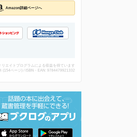
Amazon詳細ページへ
ィリエイトプログラムによる収益を得ています
・本 (154ページ) / ISBN・EAN: 9784479921332