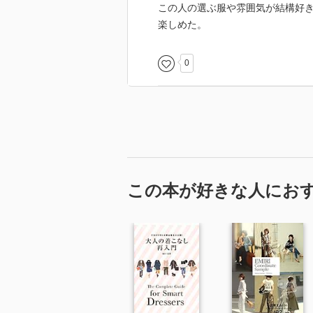
この人の選ぶ服や雰囲気が結構好
ように毎日黒Ｔという
楽しめた。
わけにも(汗
0
やっぱりハイセンスな
素敵女子と思われたい
のですよ！(๑•̀ㅂ•́)و
だとしたら誰かさんの
真似をすることに躊躇
してる場合じゃない。
この本が好きな人にお
私らしくありたいとか
若い頃はがんばってた
けど、
もう正直めんどくさい
かな(汗