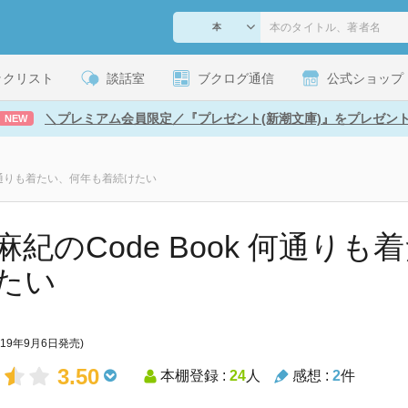
ックリスト
談話室
ブクログ通信
公式ショップ
＼プレミアム会員限定／『プレゼント(新潮文庫)』をプレゼン
NEW
 何通りも着たい、何年も着続けたい
麻紀のCode Book 何通り
たい
019年9月6日発売)
3.50
本棚登録 :
24
人
感想 :
2
件