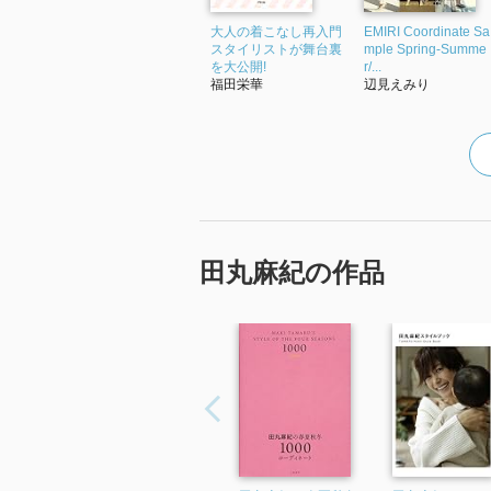
ポイントはやはり年齢
や骨格が近い方を参考
大人の着こなし再入門
EMIRI Coordinate Sa
スタイリストが舞台裏
mple Spring‐Summe
にすることでしょうか。
を大公開!
r/...
福田栄華
辺見えみり
田丸麻紀の作品