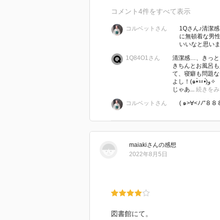
気分はしっとりシック
コメント
4
件をすべて表示
な装いに引き寄せられ
コルベットさん
1Qさん♪清潔
(笑
に無頓着な男
いいなと思います
ふと気付くと臨機応変
1Q84O1さん
清潔感…、きっと
に使えるベーシックな
きちんとお風呂も
て、寝癖も問題な
アイテムで、
よし！(๑•̀ㅂ•́)و✧
じゃあ...
続きをみ
全体的にダークトーン
コルベットさん
( ๑>∀<ﾉﾉ"
で地味にまとまりがち。
女優さんみたく朝から
maiaki
さん
の感想
クローゼットに籠城し
2022年8月5日
何通りも試着して･･･
なんてやってる余裕は
ないし、
図書館にて。
かと言ってジョブスの