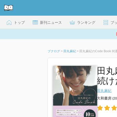
トップ
新刊ニュース
ランキング
ブ
ブクログ
>
田丸麻紀
>
田丸麻紀のCode Book
田丸
続け
田丸麻紀
大和書房
(2