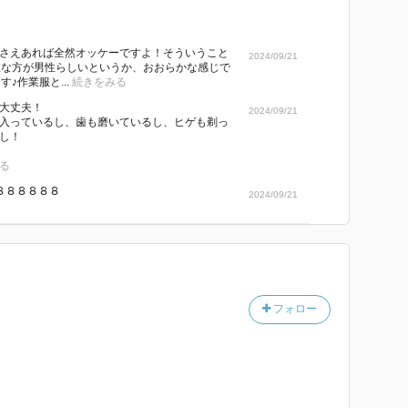
感さえあれば全然オッケーですよ！そういうこと
2024/09/21
性な方が男性らしいというか、おおらかな感じで
♪作業服と...
続きをみる
大丈夫！
2024/09/21
入っているし、歯も磨いているし、ヒゲも剃っ
し！
る
８８８８８８８８
2024/09/21
フォロー