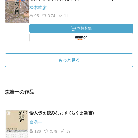
松木武彦
95
3.74
11
もっと見る
森浩一の作品
倭人伝を読みなおす (ちくま新書)
森浩一
136
3.78
18