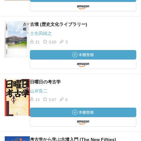
古墳 (歴史文化ライブラリー)
土生田純之
31
3.60
3
日曜日の考古学
山岸良二
15
3.67
6
考古学から学ぶ古墳入門 (The New Fifties)