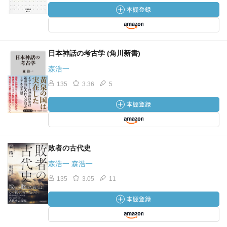
日本神話の考古学 (角川新書)
森浩一
135
3.36
5
敗者の古代史
森浩一 森浩一
135
3.05
11