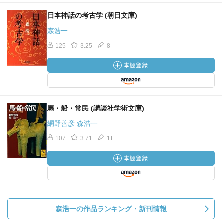
日本神話の考古学 (朝日文庫)
森浩一
125
3.25
8
馬・船・常民 (講談社学術文庫)
網野善彦 森浩一
107
3.71
11
森浩一の作品ランキング・新刊情報