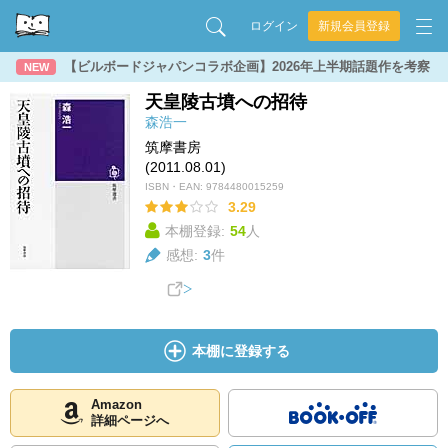
ログイン
新規会員登録
【ビルボードジャパンコラボ企画】2026年上半期話題作を考察
NEW
天皇陵古墳への招待
森浩一
筑摩書房
(2011.08.01)
ISBN・EAN:
9784480015259
3.29
本棚登録:
54
人
感想:
3
件
本棚に登録する
Amazon
詳細ページへ