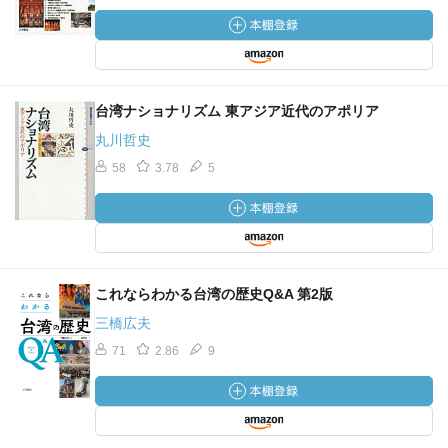
台湾ナショナリズム 東アジア近代のアポリア
丸川哲史
58
3.78
5
これならわかる台湾の歴史Q&A 第2版
三橋広夫
71
2.86
9