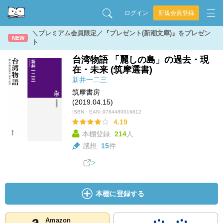
ログイン
新規会員登録
＼プレミアム会員限定／『プレゼント(新潮文庫)』をプレゼン
NEW
ト
台湾物語 「麗しの島」の過去・現
在・未来 (筑摩選書)
新井一二三
筑摩書房
(2019.04.15)
ISBN・EAN:
9784480016812
4.19
本棚登録:
214
人
感想:
15
件
本棚に登録する
Amazon