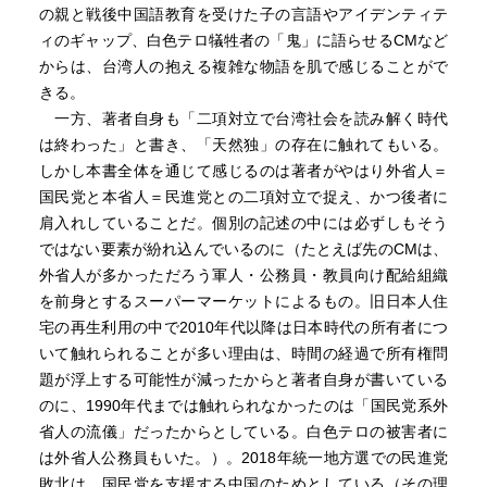
の親と戦後中国語教育を受けた子の言語やアイデンティテ
ィのギャップ、白色テロ犠牲者の「鬼」に語らせるCMなど
からは、台湾人の抱える複雑な物語を肌で感じることがで
きる。
一方、著者自身も「二項対立で台湾社会を読み解く時代
は終わった」と書き、「天然独」の存在に触れてもいる。
しかし本書全体を通じて感じるのは著者がやはり外省人＝
国民党と本省人＝民進党との二項対立で捉え、かつ後者に
肩入れしていることだ。個別の記述の中には必ずしもそう
ではない要素が紛れ込んでいるのに（たとえば先のCMは、
外省人が多かっただろう軍人・公務員・教員向け配給組織
を前身とするスーパーマーケットによるもの。旧日本人住
宅の再生利用の中で2010年代以降は日本時代の所有者につ
いて触れられることが多い理由は、時間の経過で所有権問
題が浮上する可能性が減ったからと著者自身が書いている
のに、1990年代までは触れられなかったのは「国民党系外
省人の流儀」だったからとしている。白色テロの被害者に
は外省人公務員もいた。）。2018年統一地方選での民進党
敗北は、国民党を支援する中国のためとしている（その理