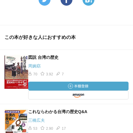
この本が好きな人におすすめの本
図説 台湾の歴史
周婉窈
70
3.92
7
これならわかる台湾の歴史Q&A
三橋広夫
53
2.90
17