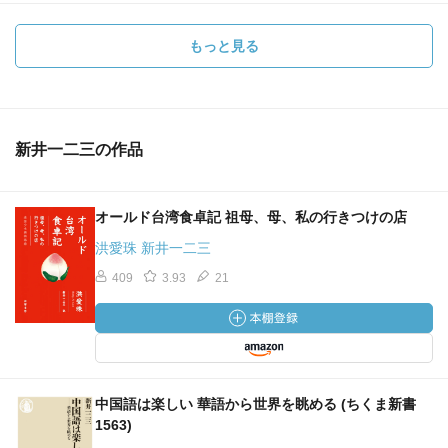
もっと見る
新井一二三の作品
オールド台湾食卓記 祖母、母、私の行きつけの店
洪愛珠 新井一二三
409
3.93
21
中国語は楽しい 華語から世界を眺める (ちくま新書
1563)