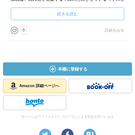
由もあるかもしれないが）。
特に最近の台湾に絞った本ではないので、数十年の歴史
続きを読む
を振り返れば先述の二項対立が本書の中で大きな影を落と
すのは仕方ないかもしれないが、それに留まらない最近の
0
詳細をみる
変化やその変化の大きさももっと知りたかった。
本棚に登録する
Amazon 詳細ページへ
本ページはアフィリエイトプログラムによる収益を得ています