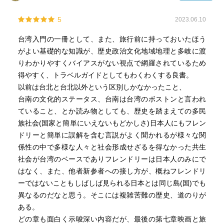
5
2023.06.10
台湾入門の一冊として、また、旅行前に持っておいたほう
がよい基礎的な知識が、歴史政治文化地域地理と多岐に渡
りわかりやすくバイアスがない視点で網羅されているため
得やすく、トラベルガイドとしてもわくわくする良書。
以前は台北と台北以外という区別しかなかったこと、
台南の文化的ステータス、台南は台湾のボストンと言われ
ていること、とか読み物としても、歴史を踏まえての多民
族社会(国家と簡単にいえないもどかしさ)日本人にもフレン
ドリーと簡単に誤解を含む言説がよく聞かれるが様々な関
係性の中で多様な人々と社会形成せざるを得なかった共生
社会が台湾のベースでありフレンドリーは日本人のみにで
はなく、また、他者新参者への接し方が、概ねフレンドリ
ーではないこともしばしば見られる日本とは同じ島(国)でも
異なるのだなと思う。そこには複雑苦難の歴史、道のりが
ある。
どの章も面白く示唆深い内容だが、最後の第七章映画と旅