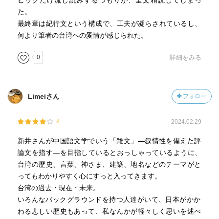
ピックだけ流し読みするつもりが、全文精読してしまっ
た。
最終章は紀行文という構成で、工夫が凝らされているし、
何より筆者の台湾への愛情が感じられた。
0
詳細をみる
Limeiさん
フォロー
4
2024.02.29
新井さんが中国語文学でいう「雑文」—叙情性を備えた評
論文を指す—を目指しているとおっしゃっているように、
台湾の歴史、言葉、神さま、建築、地名などのテーマがと
ってもわかりやすく心にすっと入ってきます。
台湾の過去・現在・未来。
いろんなバックグラウンドを持つ人達がいて、日本がかか
わる悲しい歴史もあって、私なんかが軽々しく思いを述べ