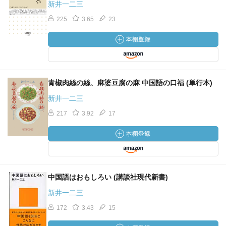
新井一二三
225
3.65
23
青椒肉絲の絲、麻婆豆腐の麻 中国語の口福 (単行本)
新井一二三
217
3.92
17
中国語はおもしろい (講談社現代新書)
新井一二三
172
3.43
15