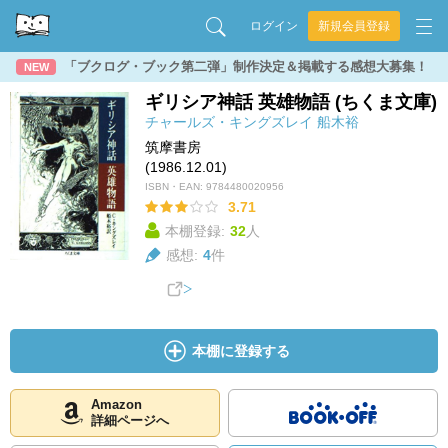
ログイン
新規会員登録
「ブクログ・ブック第二弾」制作決定＆掲載する感想大募集！
NEW
ギリシア神話 英雄物語 (ちくま文庫)
チャールズ・キングズレイ
船木裕
筑摩書房
(1986.12.01)
ISBN・EAN:
9784480020956
3.71
本棚登録:
32
人
感想:
4
件
本棚に登録する
Amazon
詳細ページへ