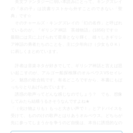
美文ファンタジーに弱い本読みにとって、キングズレイ
の『水の子』は読書リストから外すことのできない「聖
典」です☆
そのチャールズ・キングズレイの「幻の名作」と呼ばれ
ているのが、『ギリシア神話 英雄物語』(1856)です☆
最期には天に上げられて星座となり輝く、雄々しきギリシ
ア神話の勇者たちのことを、主に少年向け（少女もＯＫ）
に易しくまとめています。
評者は音楽ネタが好きでして、ギリシア神話と言えば思
い起こすのが、アルゴー船探検隊のオルペウスVSセイレ
ン、魅惑の歌合戦です。有名どころですから、本書にもば
っちりとりあげられています。
誘惑の歌声ってどんな感じなのでしょう？ でも、想像
してみたら結構うるさそうなんですよね★
「（化け物よりも）もっと大きい声で！」とアドバイスを
受けて、もののけの歌声とはりあうオルペウス。どちらが
先に参ってしまうかを争うのど自慢は、本当に誘惑的なの
でしょうか!? 魔術的な力のこもった歌唱を両方聞かされる