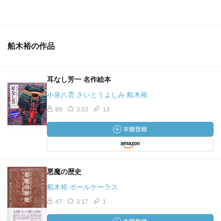
▼水の子
船木裕の作品
https://booklog.jp/users/kotanirico/archives/1/B000J8M5VU
耳なし芳一 名作絵本
小泉八雲 さいとうよしみ 船木裕
89
3.53
13
悪魔の歴史
船木裕 ポールケーラス
47
3.17
1