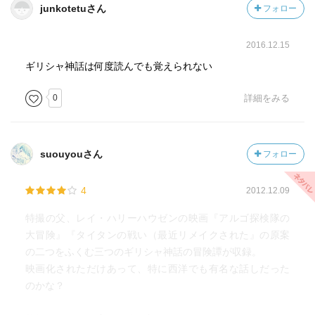
junkotetuさん
フォロー
2016.12.15
ギリシャ神話は何度読んでも覚えられない
0
詳細をみる
suouyouさん
フォロー
4
2012.12.09
特撮の父、レイ・ハリーハウゼンの映画『アルゴ探検隊の
大冒険』『タイタンの戦い（最近リメイクされた』の原案
の二つをふくむ三つのギリシャ神話の冒険譚が収録。
映画化されただけあって、特に西洋でも有名な話しだった
のかな？