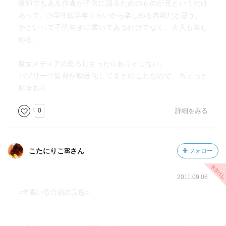
牧師でもある作者が子供に語るためのものが元というだけ
あって、小学生低学年くらいから楽しめる内容だと思う。
かといって子供向きに書いてあるわけでなく、大人も楽し
める。
魔女メディアの恐ろしさったらありゃしない。
パゾリーニ監督が映画化してるとのことなので、ちょっと
興味あり。
0
詳細をみる
こたにりこꕤさん
フォロー
2011.09.08
<名高い歌合戦の実態>