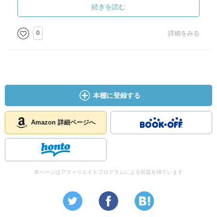
船の仲間たちは、さぞかし耳が痛くなりそうです……★
続きを読む
それはそれとして、シンプルながらもしっかり骨太なキ
0
詳細をみる
ングズレイの文章は、英雄たちの勲にふさわしく、堂々た
る名調子です♪ 翻訳文で見てさえ、朗読しやすそうだと感
じます。
年少者向けとされている本には、ときどき「子どもはず
いぶん贅沢できるのだな」と思うような、流麗な筆致のも
本棚に登録する
のを見つけますが、読み聞かせを想定して書かれるからな
のでしょうか。本書もそうで、文に心地よいリズムがあ
る。意識を揺り動かし目覚させる、格調高く力強い美文を
Amazon 詳細ページへ
堪能できるのです✧
ペルセウスやテセウスの冒険をたしかめて、ダナエやア
ンドロメダの麗しさを想い、神話の世界を気持ちで旅す
本ページはアフィリエイトプログラムによる収益を得ています
る。かの有名な叙事詩『オデュッセイア』や『イリアス』
へとつながるラインも見てとることができます。映画『ト
ロイ』も思い起こせます。この読書は、一冊でたくさん愉
しめるのです♪