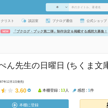
ックリスト
談話室
ブクログ通信
公式ショップ
「ブクログ・ブック第二弾」制作決定＆掲載する感想大募集！
NEW
ぺん先生の日曜日 (ちくま文庫
987年12月1日発売)
3.60
本棚登録 :
13
人
感想 :
1
件
本棚に登録