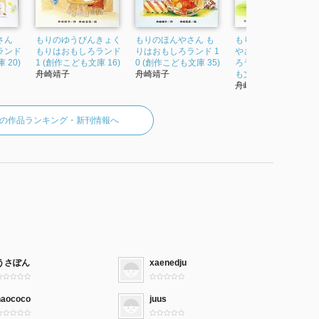
さん
もりのゆうびんきょく
もりのほんやさん も
もりのアイスクリー
ランド
もりはおもしろランド
りはおもしろランド 1
やさん もりはおもし
 20)
1 (創作こども文庫 16)
0 (創作こども文庫 35)
ろランド 11 (創作こ
舟崎靖子
舟崎靖子
も文庫 3...
舟崎靖子
の作品ランキング・新刊情報へ
うさぽん
xaenedju
naococo
juus