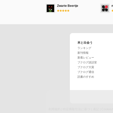
Zwarte Beertje
本と出会う
ランキング
新刊情報
新着レビュー
ブクログ談話室
ブクログ大賞
ブクログ通信
読書のすすめ
利用規約
|
特定商取引法に基づく表記
|
Cook