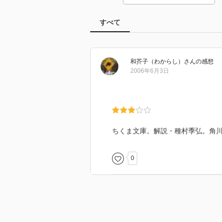
すべて
和芥子（わからし）
さん
の感想
2006年6月3日
ちくま文庫。解説・種村季弘。角
0