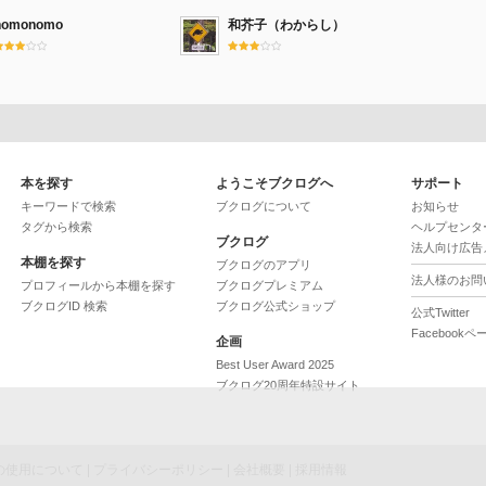
nomonomo
和芥子（わからし）
本を探す
ようこそブクログへ
サポート
キーワードで検索
ブクログについて
お知らせ
タグから検索
ヘルプセンタ
ブクログ
法人向け広告
本棚を探す
ブクログのアプリ
法人様のお問
プロフィールから本棚を探す
ブクログプレミアム
ブクログID 検索
ブクログ公式ショップ
公式Twitter
Facebookペ
企画
Best User Award 2025
ブクログ20周年特設サイト
ieの使用について
|
プライバシーポリシー
|
会社概要
|
採用情報