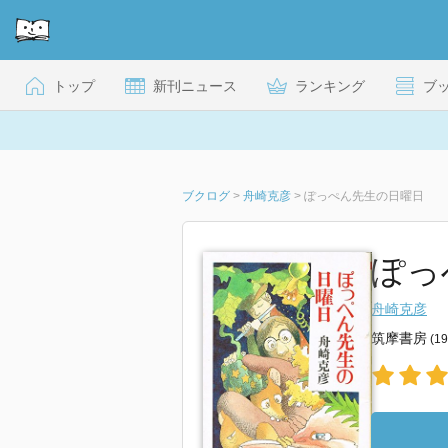
トップ
新刊ニュース
ランキング
ブ
ブクログ
>
舟崎克彦
>
ぽっぺん先生の日曜日
ぽっ
舟崎克彦
筑摩書房
(1