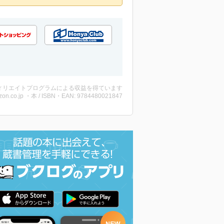
ィリエイトプログラムによる収益を得ています
on.co.jp ・本 / ISBN・EAN: 9784480021847