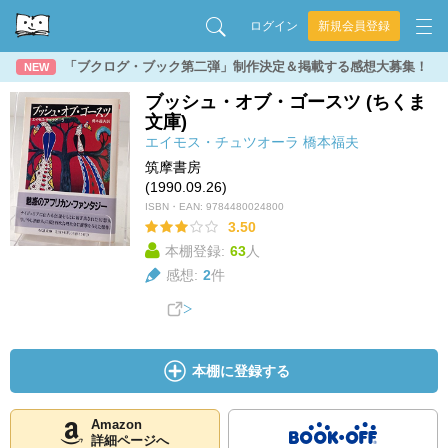
ログイン
新規会員登録
「ブクログ・ブック第二弾」制作決定＆掲載する感想大募集！
NEW
ブッシュ・オブ・ゴースツ (ちくま
文庫)
エイモス・チュツオーラ
橋本福夫
筑摩書房
(1990.09.26)
ISBN・EAN:
9784480024800
3.50
本棚登録:
63
人
感想:
2
件
本棚に登録する
Amazon
詳細ページへ