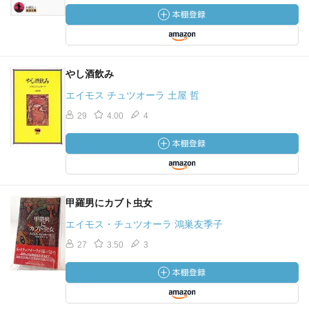
やし酒飲み
エイモス チュツオーラ 土屋 哲
29
4.00
4
甲羅男にカブト虫女
エイモス・チュツオーラ 鴻巣友季子
27
3.50
3