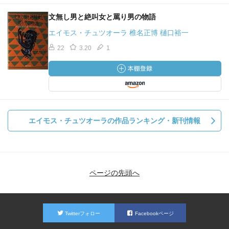
文無し男と絶叫女と罵り男の物語
エイモス・チュツオーラ 椎名正博 樋口裕一
22
3.20
1
エイモス・チュツオーラの作品ランキング・新刊情報
ページの先頭へ
Twitterフォロー
Facebookページ