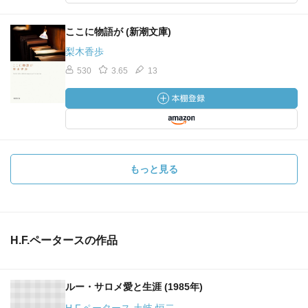
ここに物語が (新潮文庫)
梨木香歩
530
3.65
13
もっと見る
H.F.ペータースの作品
ルー・サロメ愛と生涯 (1985年)