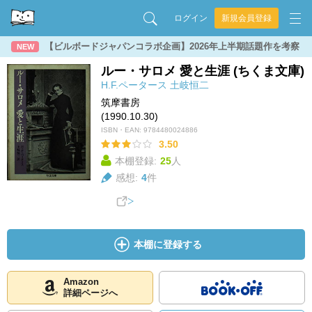
ログイン
新規会員登録
【ビルボードジャパンコラボ企画】2026年上半期話題作を考察
NEW
ルー・サロメ 愛と生涯 (ちくま文庫)
H.F.ペータース
土岐恒二
筑摩書房
(1990.10.30)
ISBN・EAN:
9784480024886
3.50
本棚登録:
25
人
感想:
4
件
本棚に登録する
Amazon
詳細ページへ