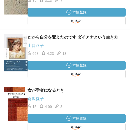
35
3.13
7
だから自分を変えたのです ダイアナという生き方
山口路子
668
4.23
13
女が学者になるとき
倉沢愛子
15
4.00
3