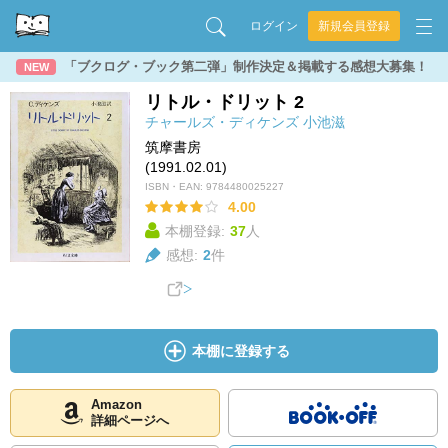
ログイン
新規会員登録
「ブクログ・ブック第二弾」制作決定＆掲載する感想大募集！
NEW
リトル・ドリット 2
チャールズ・ディケンズ
小池滋
筑摩書房
(1991.02.01)
ISBN・EAN:
9784480025227
4.00
本棚登録:
37
人
感想:
2
件
本棚に登録する
Amazon
詳細ページへ