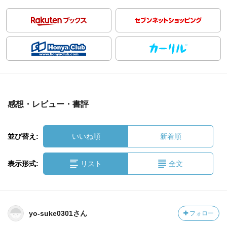
感想・レビュー・書評
並び替え:
いいね順
新着順
表示形式:
リスト
全文
yo-suke0301さん
フォロー