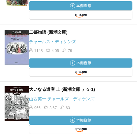
二都物語 (新潮文庫)
チャールズ・ディケンズ
1148
4.05
79
大いなる遺産 上 (新潮文庫 テ-3-1)
山西英一 チャールズ・ディケンズ
966
3.67
63