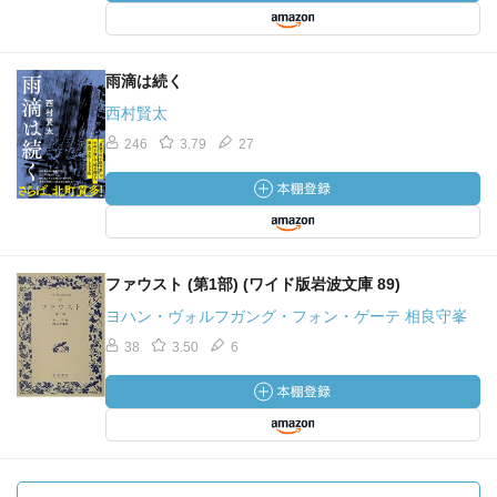
雨滴は続く
西村賢太
246
3.79
27
ファウスト (第1部) (ワイド版岩波文庫 89)
ヨハン・ヴォルフガング・フォン・ゲーテ 相良守峯
38
3.50
6