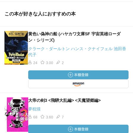
この本が好きな人におすすめの本
黄色い偽神の船 (ハヤカワ文庫SF 宇宙英雄ローダ
ン・シリーズ)
クラーク・ダールトン ハンス・クナイフェル 池田香
代子
24
3.00
2
大帝の剣3 <飛騨大乱編> <天魔望郷編>
夢枕獏
68
3.60
7