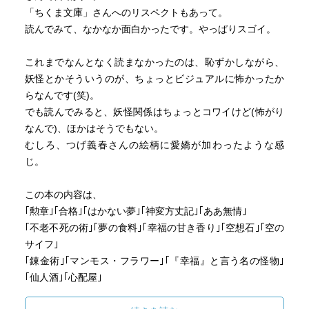
「ちくま文庫」さんへのリスペクトもあって。
読んでみて、なかなか面白かったです。やっぱりスゴイ。
これまでなんとなく読まなかったのは、恥ずかしながら、
妖怪とかそういうのが、ちょっとビジュアルに怖かったか
らなんです(笑)。
でも読んでみると、妖怪関係はちょっとコワイけど(怖がり
なんで)、ほかはそうでもない。
むしろ、つげ義春さんの絵柄に愛嬌が加わったような感
じ。
この本の内容は、
｢勲章｣｢合格｣｢はかない夢｣｢神変方丈記｣｢ああ無情｣
｢不老不死の術｣｢夢の食料｣｢幸福の甘き香り｣｢空想石｣｢空の
サイフ｣
｢錬金術｣｢マンモス・フラワー｣｢『幸福』と言う名の怪物｣
｢仙人酒｣｢心配屋｣
｢悪魔の使者｣｢海じじい｣｢子どもの国｣。