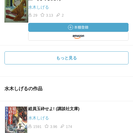
水木しげる
29
3.13
2
もっと見る
水木しげるの作品
総員玉砕せよ! (講談社文庫)
水木しげる
1591
3.96
174