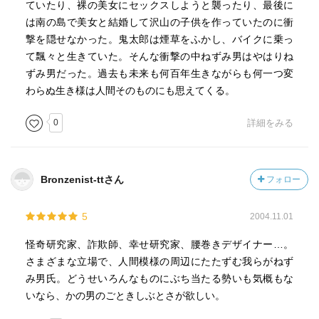
ていたり、裸の美女にセックスしようと襲ったり、最後に
は南の島で美女と結婚して沢山の子供を作っていたのに衝
撃を隠せなかった。鬼太郎は煙草をふかし、バイクに乗っ
て飄々と生きていた。そんな衝撃の中ねずみ男はやはりね
ずみ男だった。過去も未来も何百年生きながらも何一つ変
わらぬ生き様は人間そのものにも思えてくる。
0
詳細をみる
Bronzenist-ttさん
フォロー
5
2004.11.01
怪奇研究家、詐欺師、幸せ研究家、腰巻きデザイナー…。
さまざまな立場で、人間模様の周辺にたたずむ我らがねず
み男氏。どうせいろんなものにぶち当たる勢いも気概もな
いなら、かの男のごときしぶとさが欲しい。