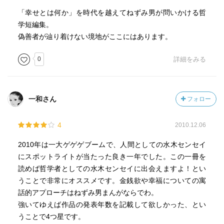
り支配なり権力なりという大きな題材に、ひょうひょうと
「幸せとは何か」を時代を越えてねずみ男が問いかける哲
挑んでいて、
学短編集。
その考察と皮肉はとても面白い。わくわくします。
偽善者が辿り着けない境地がここにはあります。
ある意味、「1984年」とか「素晴らしき新世界」とか、手
塚治虫さんや小松左京さんや筒井康隆さんのような、
0
詳細をみる
「未来の、SF的な悪夢社会物語」なんですね。（まあ、時
代劇だから過去なんですけど）。
そういうジャンル分けされるものを書いている、というこ
一和さん
フォロー
とよりも、
それを凄く淡々と楽しげに、実に「水木さんでしかできな
4
2010.12.06
さそうな味わい」で、描いていらっしゃる。
その代りに、「え～」みたいな脱力感だったり、唐突感だ
2010年は一大ゲゲゲブームで、人間としての水木センセイ
ったり、腰抜け感がある訳ですが、
にスポットライトが当たった良き一年でした。この一冊を
そんなことが全然、欠点に思えない。実にオリジナル感満
読めば哲学者としての水木センセイに出会えますよ！とい
載。
うことで非常にオススメです。金銭欲や幸福についての寓
その上、理屈や論理や理想を描いている、という感じじゃ
話的アプローチはねずみ男まんがならでわ。
ないんです。どうみても、「マンガ」を描いています。
強いてゆえば作品の発表年数を記載して欲しかった、とい
省略、テンポ、キャラクター、設定、すべての部分で、
うことで4つ星です。