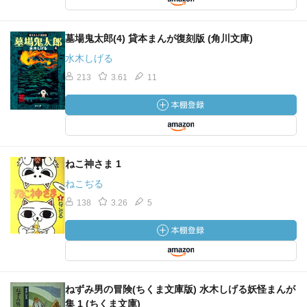
墓場鬼太郎(4) 貸本まんが復刻版 (角川文庫)
水木しげる
213
3.61
11
ねこ神さま 1
ねこぢる
138
3.26
5
ねずみ男の冒険(ちくま文庫版) 水木しげる妖怪まんが
集 1 (ちくま文庫)