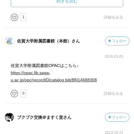
全部で18編。（「子どもの国」は確か3話くらいからなる、
続きを読む
連作ですが）
1
詳細をみる
つまりは短編集で、当然ながら、「ねずみ男が出る」とい
う共通点があります。
中には物凄く、あっけなく終わる掌篇もあれば、連作的
佐賀大学附属図書館（本館）さん
フォロー
な、そこそこ長いものもあります。
2026.03.05
惜しむらくは、それぞれの短編の初出が知りたかったです
ね(どこかに書いてあったのかな？)。
佐賀大学附属図書館OPACはこちら↓
恐らくは、「ガロ」とか、あるいはそれ以前の貸本漫画雑
https://opac.lib.saga-
誌？なのか、そういうところだと思うんですが。
u.ac.jp/opc/recordID/catalog.bib/BN14688308
(かなり「ガロ」なんじゃないかなって気もします。ぜーん
0
詳細をみる
ぜん商業的な娯楽性は、少ないから)
そういう作品群から選択編集した、ちくま文庫の担当者の
方、楽しそうだなあ、というか。素敵な仕事だと思いま
す。ちくま文庫、好きです。
ブクブク交換＠ますく堂さん
フォロー
内容で、印象に残っているのは、「空想石」「空のサイ
2023.10.21