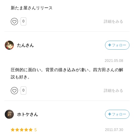
フ」「錬金術」「心配屋」「マンモス・フラワー」とかで
新たま屋さんリリース
しょうか。
いずれも、時代劇だったり、(執筆当時の)現代劇だったりし
0
詳細をみる
ます。
●貧しくて恵まれない人が、「世の中不公平だなあ、どうに
たんさん
フォロー
か幸福になりたいなあ」、と思うけど、上手く行かない。
●富んで恵まれている人は、当然のように汚いことをして、
2021.05.08
それを恥もせず、当たり前として生きていく。
圧倒的に面白い。背景の描き込みが凄い。四方田さんの解
説も好き。
みたいなことが、とっても、とぼけた諧謔と、皮肉、そし
て独特の脱力感。でもって、描かれています。
0
詳細をみる
そして、「ねずみ男」は、どの話にも、ニヒルでクールで
悪い知恵者として、出てきます。でも、ちょっととぼけて
て、カワイイの。
ホトケさん
フォロー
圧巻だったのは、「子どもの国」ですね。
5
2011.07.30
これ、時代劇で、そして子供の世界に置き換えて、国家な