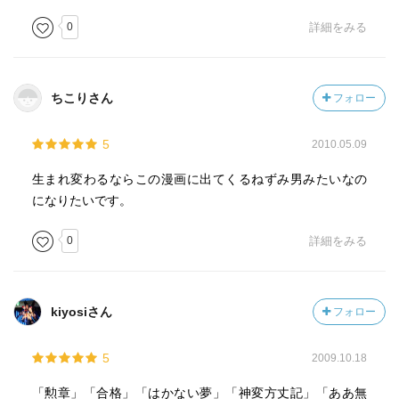
「これは漫画らしいマンガだなあ」と、僕は思います。
テレビドラマでもアニメでも小説も映画でもラジオでも、
0
詳細をみる
この味わいは出せないなあ、と。脱帽。
考えたら、「劇画ヒットラー」とか「マンガ昭和史」は読
ちこりさん
フォロー
んだことがあったんですが。
これは、水木しげるさんの、いわゆる代表作のマンガ群
5
2010.05.09
を、ちゃんと愉しみたいなあ、と思わせてくれました。
うーん さすが、ちくま文庫さん。
生まれ変わるならこの漫画に出てくるねずみ男みたいなの
になりたいです。
0
詳細をみる
kiyosiさん
フォロー
5
2009.10.18
「勲章」「合格」「はかない夢」「神変方丈記」「ああ無