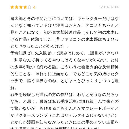
4
2014.07.14
鬼太郎とその仲間たちについては、キャラクターだけはな
んとなく知っているけど漫画はおろか、アニメもちゃんと
見たことはなく、初の鬼太郎関連作品（そして初の水木し
げる作品）体験でした（昔ファミコンの鬼太郎はちょびっ
とだけやったことがあるけど）。
予備知識ゼロ先入観ゼロで読みはじめて、1話目がいきなり
「勲章なんて持ってるやつにはろくなやつがいない」と村
の少年が呟いて終わる話。こういう社会批判的な反骨精神
的なことを、照れずに正面から、でもどこか気の抜けたタ
ッチで、謳う世界なのね、とちょっとびっくりしつつも理
解。
戦争を経験した世代の方の作品は、わりとそうなのだろう
なあ、と思う。最近は私も手塚治虫に慣れ親しんで来たの
で驚かないが、ちびまるこちゃんとかママレードボーイと
かドクタースランプ（これはリアルタイムじゃないけど）
とかしか漫画を知らなかったときにこの手のアツい主張を