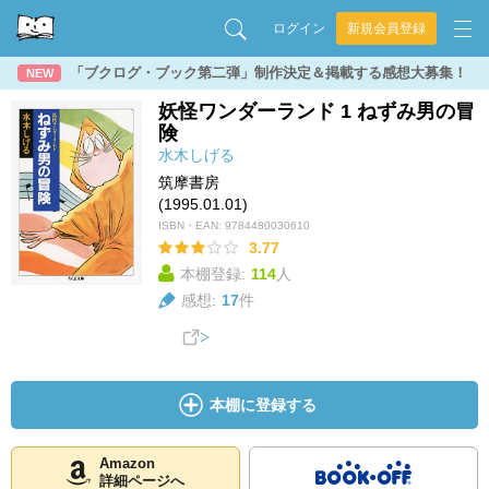
ログイン
新規会員登録
「ブクログ・ブック第二弾」制作決定＆掲載する感想大募集！
NEW
妖怪ワンダーランド 1 ねずみ男の冒
険
水木しげる
筑摩書房
(1995.01.01)
ISBN・EAN:
9784480030610
3.77
本棚登録:
114
人
感想:
17
件
本棚に登録する
Amazon
詳細ページへ