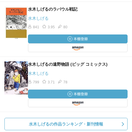
水木しげるのラバウル戦記
水木しげる
841
3.95
80
水木しげるの遠野物語 (ビッグ コミックス)
水木しげる
799
3.71
78
水木しげるの作品ランキング・新刊情報