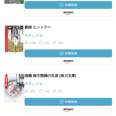
劇画 ヒットラー
水木しげる
1406
3.62
136
猫楠 南方熊楠の生涯 (角川文庫)
水木しげる
1052
3.92
107