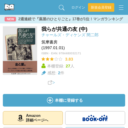
ログイン
新規会員登録
2週連続で『薬屋のひとりごと』17巻が1位！マンガランキング
NEW
我らが共通の友 (中)
チャールズ・ディケンズ
間二郎
筑摩書房
(1997.01.01)
ISBN・EAN:
9784480032171
3.83
本棚登録:
27
人
感想:
2
件
本棚に登録する
Amazon
詳細ページへ