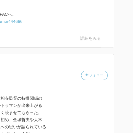
ACへ↓
olume/444666
詳細をみる
フォロー
実相寺監督の特撮関係の
ルトラマンが出来上がる
しく読ませてもらった。
を初め、金城哲夫や大木
人への思いが語られている