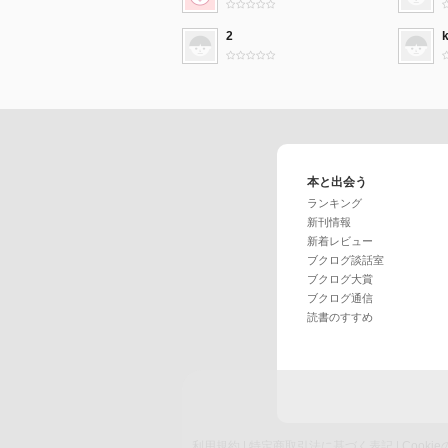
2
k
本と出会う
ランキング
新刊情報
新着レビュー
ブクログ談話室
ブクログ大賞
ブクログ通信
読書のすすめ
利用規約
|
特定商取引法に基づく表記
|
Cook