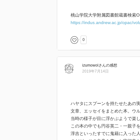
桃山学院大学附属図書館蔵書検索OP
https://indus.andrew.ac.jp/opac/v
0
izumowol
さん
の感想
2019年7月14日
ハヤタにスプーンを持たせたあの
文章、エッセイをまとめた本。ウ
当時の様子が目に浮かぶようで楽
この本の中でも円谷英二・一親子
淳吉といったすでに鬼籍に入った