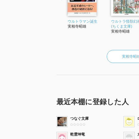
ウルトラマン誕生
ウルトラ怪獣幻
実相寺昭雄
(ちくま文庫)
実相寺昭雄
実相寺昭
最近本棚に登録した人
つなぐ文庫
乾雲坤竜