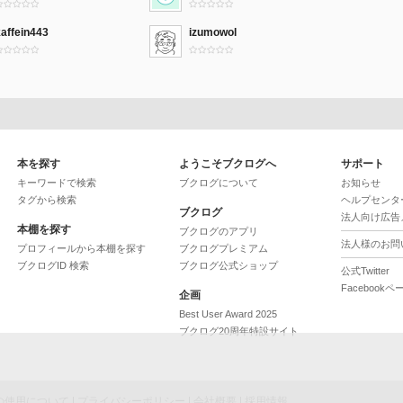
affein443
izumowol
本を探す
ようこそブクログへ
サポート
キーワードで検索
ブクログについて
お知らせ
タグから検索
ヘルプセンタ
ブクログ
法人向け広告
本棚を探す
ブクログのアプリ
法人様のお問
プロフィールから本棚を探す
ブクログプレミアム
ブクログID 検索
ブクログ公式ショップ
公式Twitter
Facebookペ
企画
Best User Award 2025
ブクログ20周年特設サイト
ieの使用について
|
プライバシーポリシー
|
会社概要
|
採用情報