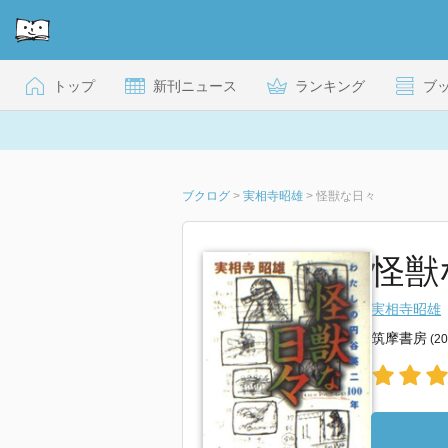
トップ
新刊ニュース
ランキング
ブ
ブクログ
>
実相寺昭雄
>
怪獣な日々
怪獣
実相寺昭雄
筑摩書房
(2