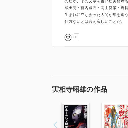
のだが、その文章を書いた実相寺
成田亮・宮内國郎・高山良策・野
生まれに立ち会った人間が年を追
仕方ないとは言え寂しいことだ。
0
実相寺昭雄の作品