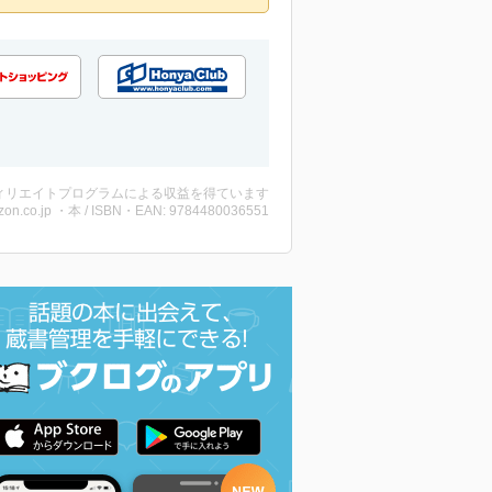
ィリエイトプログラムによる収益を得ています
on.co.jp ・本 / ISBN・EAN: 9784480036551