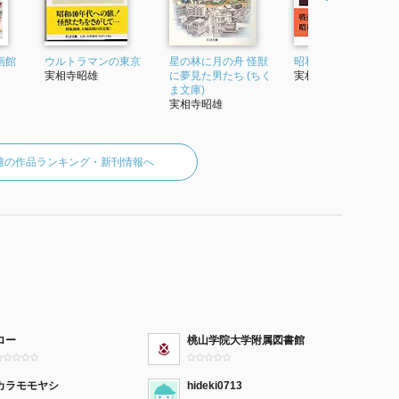
画館
ウルトラマンの東京
星の林に月の舟 怪獣
昭和電車少年
実相寺昭雄
に夢見た男たち (ちく
実相寺昭雄
ま文庫)
実相寺昭雄
雄の作品ランキング・新刊情報へ
ロー
桃山学院大学附属図書館
カラモモヤシ
hideki0713