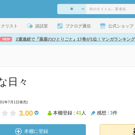
ックリスト
談話室
ブクログ通信
公式ショップ
2週連続で『薬屋のひとりごと』17巻が1位！マンガランキング
NEW
な日々
001年7月1日発売)
3.00
本棚登録 :
41
人
感想 :
3
件
本棚に登録