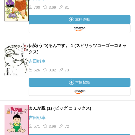
700
3.69
81
伝染(うつ)るんです。 1 (スピリッツゴーゴーコミッ
クス)
吉田戦車
626
3.82
73
まんが親 (1) (ビッグ コミックス)
吉田戦車
571
3.96
72