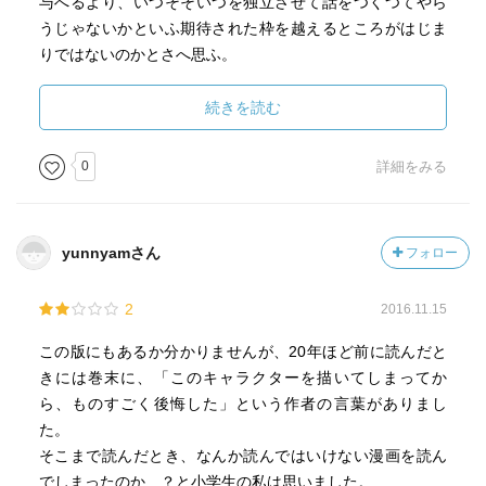
与へるより、いつそそいつを独立させて話をつくつてやら
うじゃないかといふ期待された枠を越えるところがはじま
りではないのかとさへ思ふ。
だからこそ、固定化したキャラクターではないため、作者
が対話をしながら、様々な状況を考へたり、別の一面を見
続きを読む
せるといった対話ができるのである。それは、たとえ、い
じめてくんのやうなキャラであつても、物語は起こるとい
0
詳細をみる
ふことでもある。
yunnyamさん
フォロー
2
2016.11.15
この版にもあるか分かりませんが、20年ほど前に読んだと
きには巻末に、「このキャラクターを描いてしまってか
ら、ものすごく後悔した」という作者の言葉がありまし
た。
そこまで読んだとき、なんか読んではいけない漫画を読ん
でしまったのか…？と小学生の私は思いました。