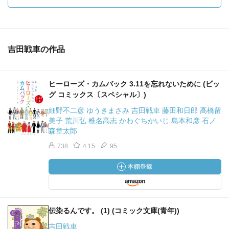
吉田戦車の作品
ヒーローズ・カムバック 3.11を忘れないために (ビッ
グ コミックス〔スペシャル〕)
細野不二彦 ゆうきまさみ 吉田戦車 藤田和日郎 高橋留
美子 荒川弘 椎名高志 かわぐちかいじ 島本和彦 石ノ
森章太郎
738
4.15
95
伝染るんです。 (1) (コミック文庫(青年))
吉田戦車