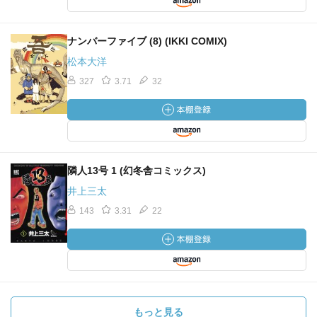
ナンバーファイブ (8) (IKKI COMIX)
松本大洋
327
3.71
32
隣人13号 1 (幻冬舎コミックス)
井上三太
143
3.31
22
もっと見る