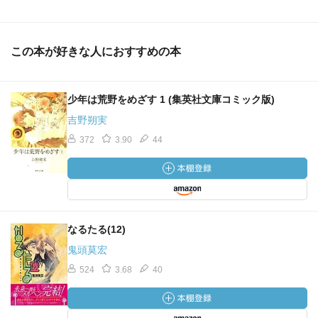
この本が好きな人におすすめの本
少年は荒野をめざす 1 (集英社文庫コミック版)
吉野朔実
372
3.90
44
なるたる(12)
鬼頭莫宏
524
3.68
40