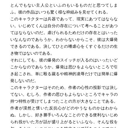
とんでもない主人公といふのもいるものだと思つてしま
ふ。彼の作品はいつも驚く様な枠組みを見せてくれる。
このキャラクターは兵器であって、現実にあつてはならな
い。いじめてくんは自分の存在について考へることがあつ
てはならないのだ。虐げられるためだけの存在とはいった
いなんなのであらうか。わからないからこそ、彼は大爆発
できるのである。決してひとの嗜虐心をくすぐるだけの生
き物ではないのである。
それにしても、彼の爆発のスイッチが入るのはいったいど
こからなのであらうか。爆発は思ひをよらないところで引
き起こされ、単に殴る蹴るや精神的凌辱だけでは簡単に爆
発しないのだ。
このキャラクターはそのため、作者の心性の投影では決し
てない。むしろ、作者の思ひもよらないところでキャラの
持つ特性が受けてしまつたことの方が大きなことである。
作者が漠然と懷いた反抗心がどのやうなものかはわから
ぬ。しかし、好き勝手いろんなことのできる便利ないじめ
られ役がいた方が話が盛り上がるといふなら、そんな役を