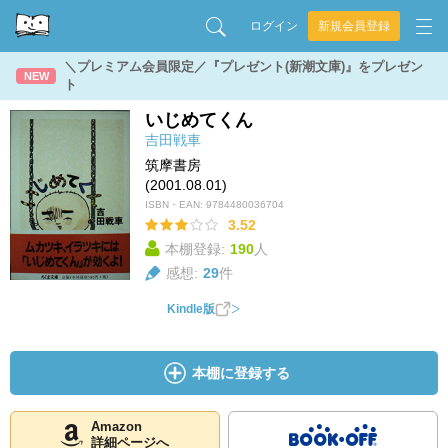
ログイン
新規会員登録
＼プレミアム会員限定／『プレゼント(新潮文庫)』をプレゼン
NEW
ト
いじめてくん
吉田戦車
筑摩書房
(2001.08.01)
ISBN・EAN:
9784480036704
3.52
本棚登録:
190
人
感想:
29
件
Kindle版
本棚に登録する
Amazon
詳細ページへ