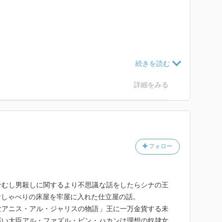
女アニス・アル・ジャリスの物語
詳細をみる
アイユブの物語
フォロー
王と2人の息子シャルルカンとザウ・アル・マカンの物
せむし男殺しに関するより不思議な話をしたらシナの王
おしゃべりの床屋を牢屋に入れた仕立屋の話。
女アニス・アル・ジャリスの物語」王に一万金貨する未
厚い大臣アル・ファズル・ビン・ハカンは理想の奴隷女