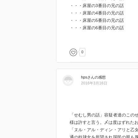
・・・床屋の3番目の兄の話
・・・床屋の4番目の兄の話
・・・床屋の5番目の兄の話
・・・床屋の6番目の兄の話
・・仕立屋の話の結び
・ヌル・アル・ディン・アリと乙
0
・恋に狂った奴ガーニム・ビン・
・・最初の宦官ブハイトの話
hps
さん
の感想
・・2番目の宦官カフルの話
2016年3月16日
・オマル・ビン・アル・ヌウマン
語
「せむし男の話」容疑者達のこの
様は許すと言う。〆は度はずれた
「ヌル・アル・ディン・アリと乙
通の奴隷女を所望され国民の親も