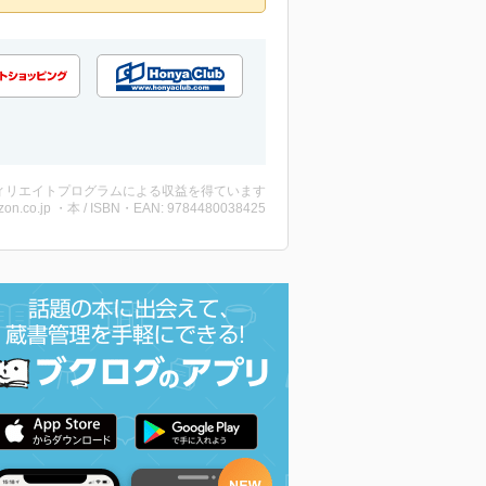
ィリエイトプログラムによる収益を得ています
on.co.jp ・本 / ISBN・EAN: 9784480038425