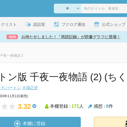
ックリスト
談話室
ブクログ通信
公式ショップ
お待たせしました！「再読記録」が読書グラフに登場！
NEW
千夜一夜物語 2
トン版 千夜一夜物語 (2) (ち
F.バートン
大場正史
003年11月1日発売)
3.32
本棚登録 :
171
人
感想 :
8
件
本棚に登録