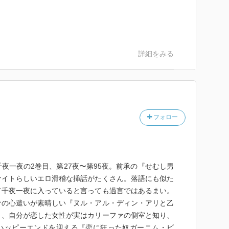
詳細をみる
フォロー
夜一夜の2巻目、第27夜〜第95夜。前承の『せむし男
ナイトらしいエロ滑稽な挿話がたくさん。落語にも似た
て千夜一夜に入っていると言っても過言ではあるまい。
ァの心遣いが素晴しい『ヌル・アル・ディン・アリと乙
』、自分が恋した女性が実はカリーファの側室と知り、
ハッピーエンドを迎える『恋に狂った奴ガーニム・ビ