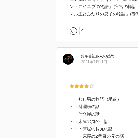
ン・アイユブの物語』(宦官の挿話
マル王とふたりの息子の物語』(巻
0
鈴華書記
さん
の感想
2021年7月11日
・せむし男の物語（承前）
・・料理頭の話
・・仕立屋の話
・・床屋の身の上話
・・・床屋の長兄の話
・・・床屋の2番目の兄の話