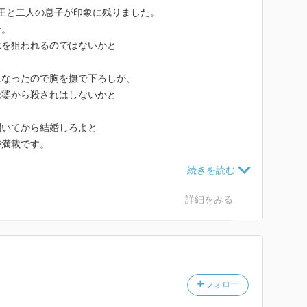
こでオマル王がロウムの魔女の手にかかったことを大臣
ﾙ王と二人の息子が印象に残りました。
アル・マカンは即位し、勇猛なシャルルカンと合流しロ
子。
し魔女ザト・アル・ダワヒの計略にふたりは騙され、次
承を狙われるのではないかと
になったので胸を撫で下ろしが、
老婆から殺されはしないかと
やったら伏線込められ長い。特にイスラーム的な訓話？
わからなくて低能つらい。 でもその他の部分がやっ
聞いてから結婚しろよと
高低に浸たって読めます。
が満載です。
ｬｰﾗｻﾞｯﾄに驚きを隠せません。
詳細をみる
フォロー