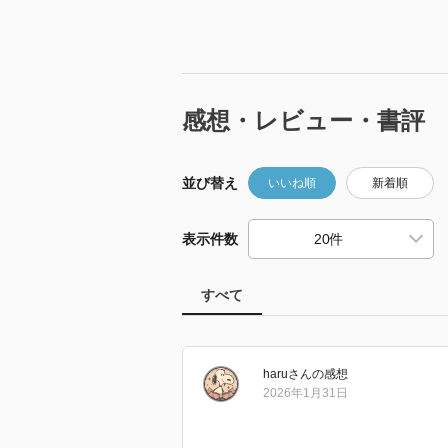
感想・レビュー・書評
並び替え
いいね順
新着順
表示件数
すべて
haru
さん
の感想
2026年1月31日