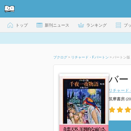
トップ
新刊ニュース
ランキング
ブ
ブクログ
>
リチャード・F.バートン
>
バートン版 
バー
リチャード・
筑摩書房
(2