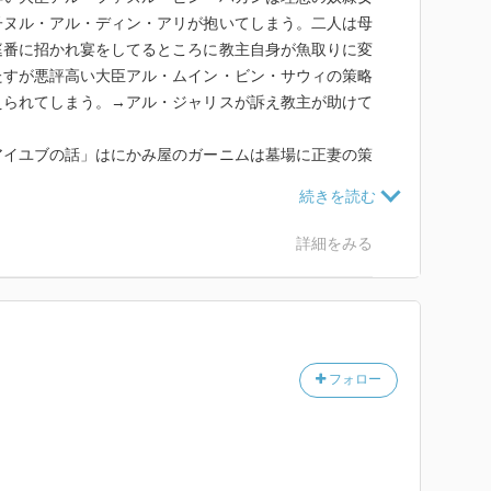
子ヌル・アル・ディン・アリが抱いてしまう。二人は母
庭番に招かれ宴をしてるところに教主自身が魚取りに変
たすが悪評高い大臣アル・ムイン・ビン・サウィの策略
えられてしまう。→アル・ジャリスが訴え教主が助けて
アイユブの話」はにかみ屋のガーニムは墓場に正妻の策
れた側女クト・アル・クルブにそれと知らず恋するが、
お尋ねの身となり母と妹ともそれと知らず病院で世話に
・アル・クルブと再会し結婚する。
詳細をみる
」オマル王はシャルルカンという強者の息子がいるが、
双子を産ませる。ロウムへ遠征した際シャルルカンはロ
力女アブリザーに助けられ恋する。しかし彼女が来た際
は国に帰ろうとするも連れた奴隷に殺される。
不安を父に打ち明け、ダマスクスの城へ移る。
フォロー
に隠れて向かう途中行方不明になり、弟は釜炊き男に可
としてシャルルカンのもとへ行き様々な王としての心得
を設ける。
、妹はオマル王の要請もあり王都へ。向かう途中双子の