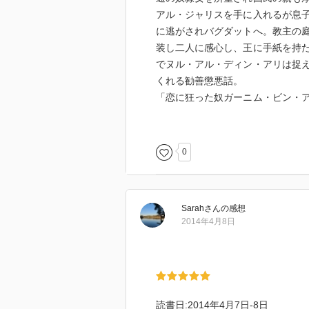
アル・ジャリスを手に入れるが息
に逃がされバグダットへ。教主の
装し二人に感心し、王に手紙を持
でヌル・アル・ディン・アリは捉
くれる勧善懲悪話。
「恋に狂った奴ガーニム・ビン・
略で運ばれてきた、教主に寵愛さ
正体を知り抱かない。ガーニムは
なるが最後は大君に許されたクト
0
「オマル王とふたりの息子の物語
奴隷のギリシャ女ソフィアに男女
ウムの国王ハルドゥブ王の娘の強
Sarah
さん
の感想
オマル王が睡姦してしまい、彼女
2014年4月8日
シャルルカンは弟たちへの嫉妬の
双子はメッカへ巡礼へ行きたく父
愛がれ、妹は悪党に捕まるも奴隷
を語る。シャルルカンと結婚し娘
しかし兄妹であったことがわかり
読書日:2014年4月7日-8日