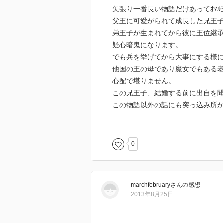
兄ザウ・アル・マカンと再会。そ
矢張り一番長い物語だけあってｵﾏ
ダンダンから知らされる。ザウ・
父王に可愛がられて成長した兄王
ウムと戦争で有利に進める。しか
弟王子が生まれてから彼に王位継
巻に続く。
疑心暗鬼になります。
でも兵を挙げてから大事にする様
他国の王の母であり魔女でもある
オマル王とふたりの息子の物語が
心配で堪りません。
混じりの乙女達の語りがちょっと
この兄王子、結婚する前に出自を
たら面白いからもうどっぷり話の
この物語以外の話にも突っ込み所
何よりもこんなにも話を知っているｼ
0
marchfebruary
さん
の感想
2013年8月25日