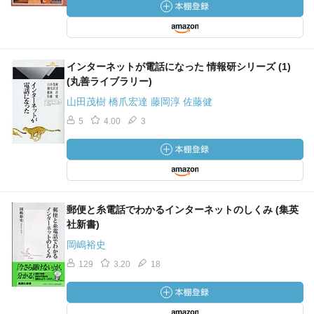
インターネットが電話になった 情報研シリーズ (1)
(丸善ライブラリー)
山田茂樹 橋爪宏達 藤岡淳 佐藤健
5
4.00
3
郵便と糸電話でわかるインターネットのしくみ (集英
社新書)
岡嶋裕史
129
3.20
18