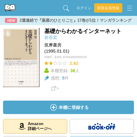
ログイン
新規会員登録
2週連続で『薬屋のひとりごと』17巻が1位！マンガランキング
NEW
基礎からわかるインターネット
岩谷宏
筑摩書房
(1995.01.01)
ISBN・EAN:
9784480056528
2.92
本棚登録:
38
人
感想:
5
件
本棚に登録する
Amazon
詳細ページへ