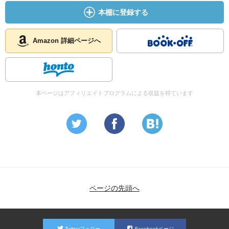
☆☆☆☆☆☆☆ ストーリー
本棚に登録する
☆☆☆☆☆☆☆ メッセージ性
☆☆☆☆☆☆☆ 冒険性
☆☆☆☆☆☆☆ 読後の個人的な満足度
Amazon 詳細ページへ
共感度（空振り三振・一部・参った！）
読書の速度（時間がかかった・普通・一気に読んだ）
［ 関連図書 ］
本ページはアフィリエイトプログラムによる収益を得ています
［ 参考となる書評 ］
ページの先頭へ
Twitterフォロー
Facebookページ