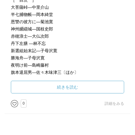
［ 目次 ］
大菩薩峠―中里介山
半七捕物帳―岡本綺堂
恩讐の彼方に―菊池寛
神州纐纈城―国枝史郎
赤穂浪士―大仏次郎
丹下左膳 ―林不忘
新選組始末記―子母沢寛
勝海舟―子母沢寛
夜明け前―島崎藤村
旗本退屈男―佐々木味津三〔ほか〕
［ ＰＯＰ ］
続きを読む
0
詳細をみる
［ おすすめ度 ］
☆☆☆☆☆☆☆ おすすめ度
☆☆☆☆☆☆☆ 文章