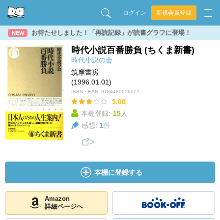
ログイン
新規会員登録
お待たせしました！「再読記録」が読書グラフに登場！
NEW
時代小説百番勝負 (ちくま新書)
時代小説の会
筑摩書房
(1996.01.01)
ISBN・EAN:
9784480056672
3.00
本棚登録:
15
人
感想:
1
件
本棚に登録する
Amazon
詳細ページへ