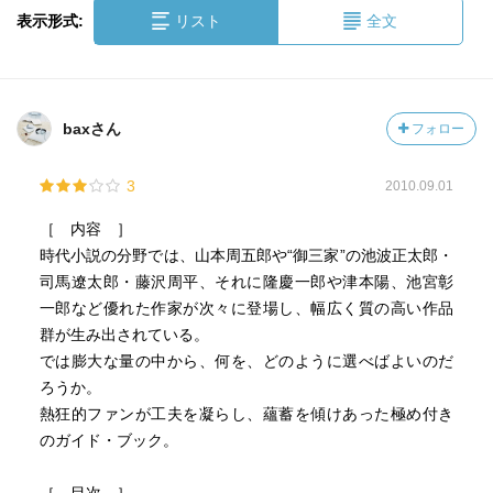
表示形式:
リスト
全文
baxさん
フォロー
3
2010.09.01
［ 内容 ］
時代小説の分野では、山本周五郎や“御三家”の池波正太郎・
司馬遼太郎・藤沢周平、それに隆慶一郎や津本陽、池宮彰
一郎など優れた作家が次々に登場し、幅広く質の高い作品
群が生み出されている。
では膨大な量の中から、何を、どのように選べばよいのだ
ろうか。
熱狂的ファンが工夫を凝らし、蘊蓄を傾けあった極め付き
のガイド・ブック。