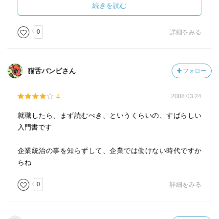
機関の脆弱化と金融不安 銀行部門の過大な株式保有と脆
続きを読む
弱性 金融システムの再構築 企業金融の変化と日本的企
業経営への影響）
0
詳細をみる
［ ＰＯＰ ］
猫舌バンビさん
フォロー
［ おすすめ度 ］
4
2008.03.24
☆☆☆☆☆☆☆ おすすめ度
就職したら、まず読むべき、というくらいの、すばらしい
☆☆☆☆☆☆☆ 文章
入門書です
☆☆☆☆☆☆☆ ストーリー
☆☆☆☆☆☆☆ メッセージ性
企業統治の事を知らずして、企業では働けない時代ですか
☆☆☆☆☆☆☆ 冒険性
らね
☆☆☆☆☆☆☆ 読後の個人的な満足度
共感度（空振り三振・一部・参った！）
0
詳細をみる
読書の速度（時間がかかった・普通・一気に読んだ）
［ 関連図書 ］