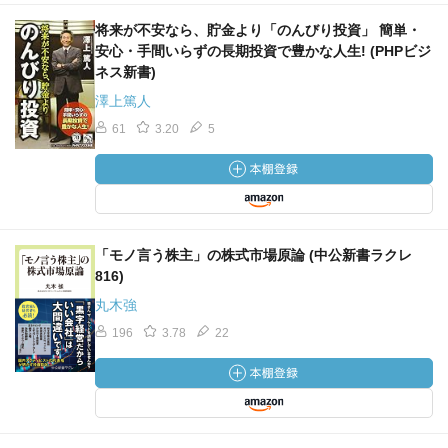
将来が不安なら、貯金より「のんびり投資」 簡単・
安心・手間いらずの長期投資で豊かな人生! (PHPビジ
ネス新書)
澤上篤人
61
3.20
5
「モノ言う株主」の株式市場原論 (中公新書ラクレ
816)
丸木強
196
3.78
22