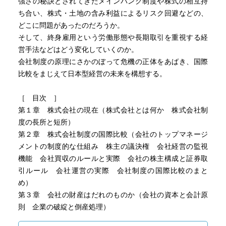
強さの秘訣とされてきたメインバンク制度や株式の相互持
ち合い、株式・土地の含み利益によるリスク回避などの、
どこに問題があったのだろうか。
そして、終身雇用という労働形態や長期取引を重視する経
営手法などはどう変化していくのか。
会社制度の原理にさかのぼって危機の正体をあばき、国際
比較をまじえて日本型経営の未来を構想する。
［ 目次 ］
第１章 株式会社の現在（株式会社とは何か 株式会社制
度の長所と短所）
第２章 株式会社制度の国際比較（会社のトップマネージ
メントの制度的な仕組み 株主の議決権 会社経営の監視
機能 会社買収のルールと実際 会社の株主構成と証券取
引ルール 会社運営の実際 会社制度の国際比較のまと
め）
第３章 会社の財産はだれのものか（会社の資本と会計原
則 企業の破綻と倒産処理）
第４章 金融不安で日本型株式会社はどう変わるか（金融