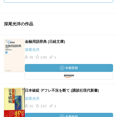
深尾光洋の作品
金融用語辞典 (日経文庫)
深尾光洋
39
3.00
1
日本破綻 デフレ不況を断て (講談社現代新書)
深尾光洋
33
3.67
3