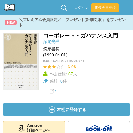
ログイン
新規会員登録
＼プレミアム会員限定／『プレゼント(新潮文庫)』をプレゼン
NEW
ト
コーポレート・ガバナンス入門
深尾光洋
筑摩書房
(1999.04.01)
ISBN・EAN:
9784480057945
3.08
本棚登録:
67
人
感想:
6
件
本棚に登録する
Amazon
詳細ページへ