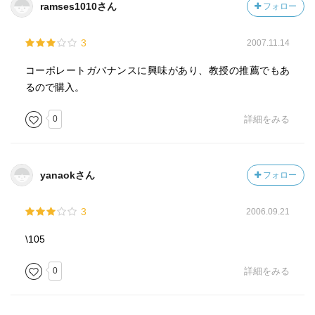
ramses1010さん
フォロー
3
2007.11.14
［ 参考となる書評 ］
コーポレートガバナンスに興味があり、教授の推薦でもあ
るので購入。
0
詳細をみる
yanaokさん
フォロー
3
2006.09.21
\105
0
詳細をみる