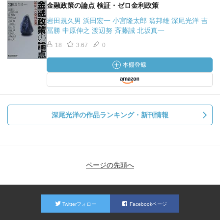
金融政策の論点 検証・ゼロ金利政策
岩田規久男 浜田宏一 小宮隆太郎 翁邦雄 深尾光洋 吉
冨勝 中原伸之 渡辺努 斉藤誠 北坂真一
18
3.67
0
深尾光洋の作品ランキング・新刊情報
ページの先頭へ
Twitterフォロー
Facebookページ