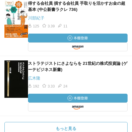
得する会社員 損する会社員 手取りを活かすお金の超
基本 (中公新書ラクレ 736)
川部紀子
125
3.39
11
ストラテジストにさよならを 21世紀の株式投資論 (ゲ
ーテビジネス新書)
広木隆
192
3.33
24
もっと見る