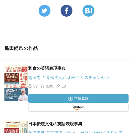
［ 参考となる書評 ］
亀田尚己の作品
和食の英語表現事典
亀田尚己 青柳由紀江 J.M.クリスチャンセン
59
3.00
10
日本伝統文化の英語表現事典