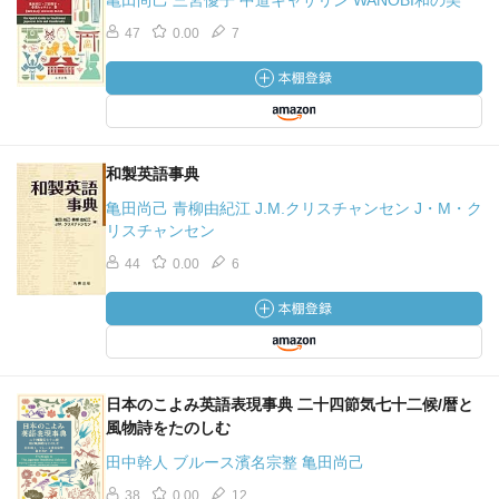
亀田尚己 三宮優子 中道キャサリン WANOBI和の美
47
0.00
7
和製英語事典
亀田尚己 青柳由紀江 J.M.クリスチャンセン J・M・ク
リスチャンセン
44
0.00
6
日本のこよみ英語表現事典 二十四節気七十二候/暦と
風物詩をたのしむ
田中幹人 ブルース濱名宗整 亀田尚己
38
0.00
12