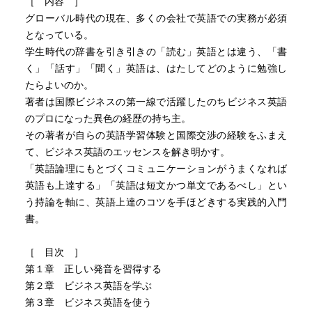
［ 内容 ］
グローバル時代の現在、多くの会社で英語での実務が必須
となっている。
学生時代の辞書を引き引きの「読む」英語とは違う、「書
く」「話す」「聞く」英語は、はたしてどのように勉強し
たらよいのか。
著者は国際ビジネスの第一線で活躍したのちビジネス英語
のプロになった異色の経歴の持ち主。
その著者が自らの英語学習体験と国際交渉の経験をふまえ
て、ビジネス英語のエッセンスを解き明かす。
「英語論理にもとづくコミュニケーションがうまくなれば
英語も上達する」「英語は短文かつ単文であるべし」とい
う持論を軸に、英語上達のコツを手ほどきする実践的入門
書。
［ 目次 ］
第１章 正しい発音を習得する
第２章 ビジネス英語を学ぶ
第３章 ビジネス英語を使う