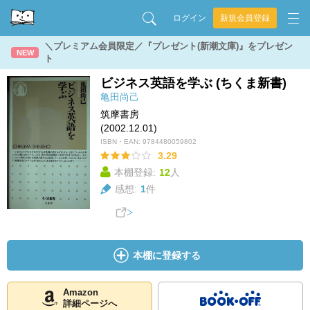
ログイン
新規会員登録
＼プレミアム会員限定／『プレゼント(新潮文庫)』をプレゼン
NEW
ト
ビジネス英語を学ぶ (ちくま新書)
亀田尚己
筑摩書房
(2002.12.01)
ISBN・EAN:
9784480059802
3.29
本棚登録:
12
人
感想:
1
件
本棚に登録する
Amazon
詳細ページへ