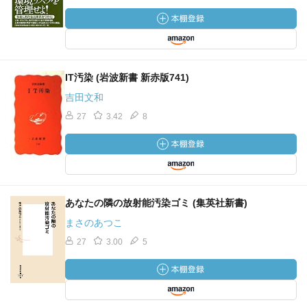
IT汚染 (岩波新書 新赤版741)
吉田文和
27
3.42
8
あなたの隣の放射能汚染ゴミ (集英社新書)
まさのあつこ
27
3.00
5