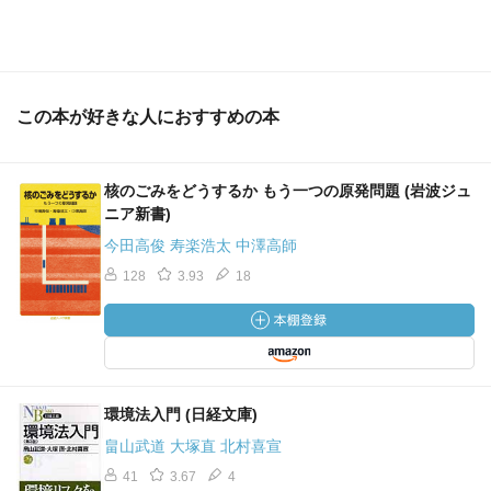
この本が好きな人におすすめの本
核のごみをどうするか もう一つの原発問題 (岩波ジュ
ニア新書)
今田高俊 寿楽浩太 中澤高師
128
3.93
18
環境法入門 (日経文庫)
畠山武道 大塚直 北村喜宣
41
3.67
4