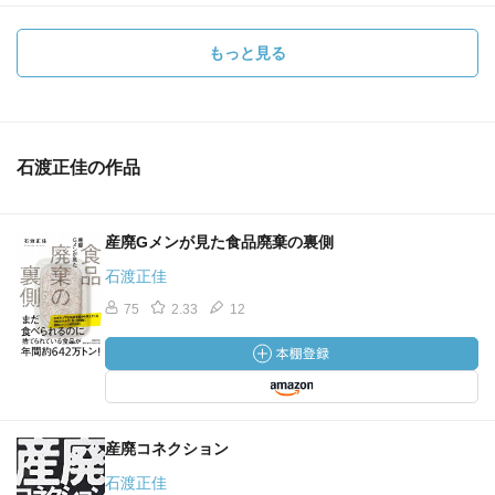
もっと見る
石渡正佳の作品
産廃Gメンが見た食品廃棄の裏側
石渡正佳
75
2.33
12
産廃コネクション
石渡正佳