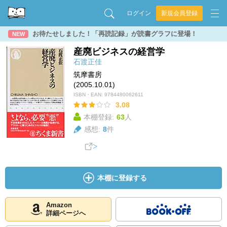
ログイン
新規会員登録
お待たせしました！「再読記録」が読書グラフに登場！
NEW
産廃ビジネスの経営学
石渡正佳
筑摩書房
(2005.10.01)
ISBN・EAN:
9784480062611
3.08
本棚登録:
63
人
感想:
8
件
本棚に登録する
Amazon
詳細ページへ