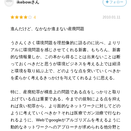
ikebowさん
フォロー
［ おすすめ度 ］
4
2010.01.11
☆☆☆☆☆☆☆ おすすめ度
☆☆☆☆☆☆☆ 文章
進んだけど、なかなか進まない産廃問題
☆☆☆☆☆☆☆ ストーリー
☆☆☆☆☆☆☆ メッセージ性
うさんくさく環境問題を理想像的に語るのに比べ、よりリ
☆☆☆☆☆☆☆ 冒険性
アルに環境問題を感じさせてくれる新書。もちろん、新書
☆☆☆☆☆☆☆ 読後の個人的な満足度
的な情報量しか、この本から得ることは出来ないことは断
共感度（空振り三振・一部・参った！）
っておくべきだと思うが環境ビジネスを考える上では経済
読書の速度（時間がかかった・普通・一気に読んだ）
と環境を取り結ぶ上で、どのような点を突いていくべきか
を柔らかく考えるきっかけを与えてくれるように思える。
［ 関連図書 ］
特に、産廃犯罪が構造上の問題である点をしっかりと取り
上げている点は重要である。今までの規制による点を抑え
［ 参考となる書評 ］
れば良い犯罪から、より面的なネットワークに対してどの
ように考えていくべきか？それは医療でガン治療で行なわ
れるように、Webでgoogleがアルゴリズムを考えるように
動的なネットワークへのアプローチが求められる他分野と