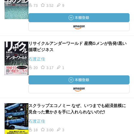
73
3.52
9
リサイクルアンダーワールド 産廃Gメンが告発!黒い
循環ビジネス
石渡正佳
20
3.17
1
スクラップエコノミー なぜ、いつまでも経済規模に
見合った豊かさを手に入れられないのだ!
石渡正佳
18
3.00
3