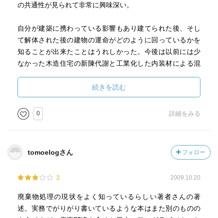
の共通性が見られて非常に興味深い。
自分が建築に携わっている影響もあり建てられた後、そし
て解体された後の建物の運命がどのように回っているかを
知ることが出来たことはうれしかった。今後は以前には少
なかった木造住宅の新陳代謝と工業化した内装材による混
合されたリサイクルしにくい廃棄物が建築業会から排出さ
れることは目に見えており、産廃ビジネスの次元まで含め
続きを読む
た解決策の提案が求められるように思われる。
0
詳細をみる
tomoelogさん
フォロー
3
2009.10.20
廃棄物処理の現状をよく知っているらしい著者さんの著
述。実務でがりがり書いているような本はまた別のものの