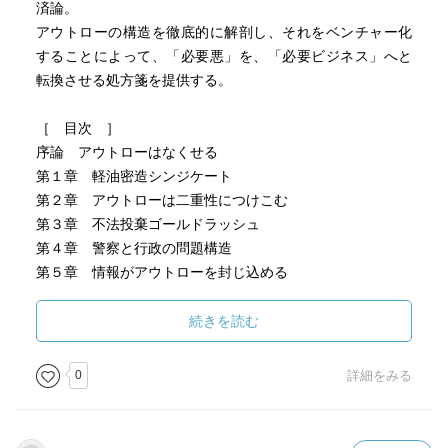
済論。
アウトローの構造を徹底的に解剖し、それをベンチャー化
することによって、「必要悪」を、「必要ビジネス」へと
転換させる処方箋を提供する。
［ 目次 ］
序論 アウトローはなくせる
第１章 軽油密造シンジケート
第２章 アウトローは二重性につけこむ
第３章 不法投棄ゴールドラッシュ
第４章 警察と行政の問題構造
第５章 情報がアウトローを封じ込める
第６章 アウトローが使う経済学
第７章 ベンチャーによるアウトローの超克
続きを読む
第８章 環境アウトローに業界再編を仕掛ける
0
詳細をみる
［ ＰＯＰ ］