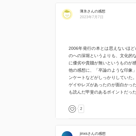
薄氷
さん
の感想
2023年7月7日
2006年発行の本とは思えないほ
のへの深堀というよりも、文化的
に優劣や貴賤が無いというものが
他の感想に、「卒論のような印象
ンケートなどがしっかりしていた
ゲイやレズがあったのが面白かっ
も読んだ甲斐のあるポイントだっ
2
jinxs
さん
の感想