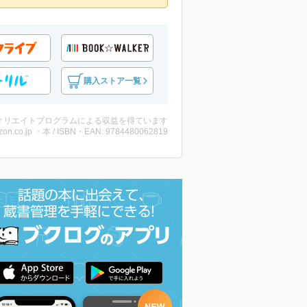
購入ストア一覧
ィリエイトプログラムによる収益を得ています
on.co.jp ・本 / ISBN・EAN: 9784480062819