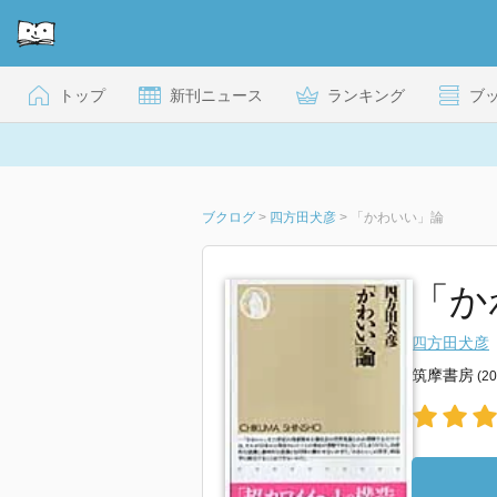
トップ
新刊ニュース
ランキング
ブ
ブクログ
>
四方田犬彦
>
「かわいい」論
「か
四方田犬彦
筑摩書房
(2