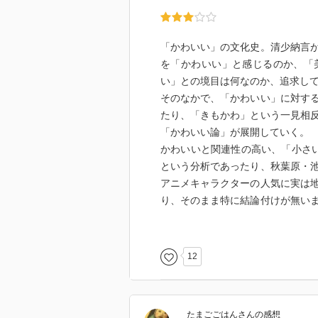
「かわいい」の文化史。清少納言
を「かわいい」と感じるのか、「
い」との境目は何なのか、追求し
そのなかで、「かわいい」に対す
たり、「きもかわ」という一見相
「かわいい論」が展開していく。
かわいいと関連性の高い、「小さ
という分析であったり、秋葉原・
アニメキャラクターの人気に実は
り、そのまま特に結論付けが無い
結論が欲しくはならない）
実は本書は２０年もまえに発行さ
めてところどころに挿入されてい
12
校～大学時代がちょっと懐かしく
ある。
たまごごはん
さん
の感想