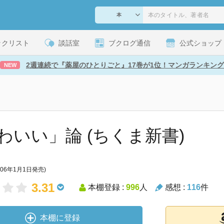
ックリスト
談話室
ブクログ通信
公式ショップ
2週連続で『薬屋のひとりごと』17巻が1位！マンガランキング
NEW
わいい」論 (ちくま新書)
006年1月1日発売)
3.31
本棚登録 :
996
人
感想 :
116
件
本棚に登録