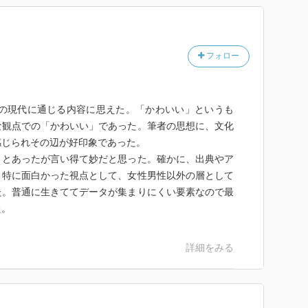
フォロー
どの現代に通じる内容に思えた。「かわいい」というも
な観点での「かわいい」であった。筆者の思想に、文化
感じられその辺が好印象であった。
」とあったが言い得て妙だと思った。確かに、出典やア
。特に面白かった視点として、女性男性以外の層として
た。普通に生きててデータが集まりにくい要素なので最
た。
詳細をみる