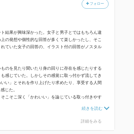
フォロー
ート結果が興味深かった。女子と男子とではもちろん違
め上の発想や個性的な回答が多くて楽しかったし、そこ
されていた女子の回答の、イラスト付の回答がノスタル
いものを見たり聞いたり身の回りに存在を感じたりする
さも感じていた。しかしその感覚に取っ付かず流してき
わいい」とそれを作り上げたり求めたり、享受する人間
を感じた。
くそこそこ深く「かわいい」を論じている取っ付きやす
ゃなくてより広範囲の意味になる「いいね」なんじゃな
詳細をみる