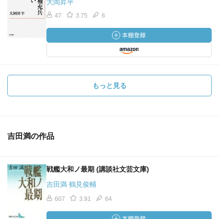
大岡昇平
47
3.75
6
もっと見る
吉田満の作品
戦艦大和ノ最期 (講談社文芸文庫)
吉田満 鶴見俊輔
607
3.91
64