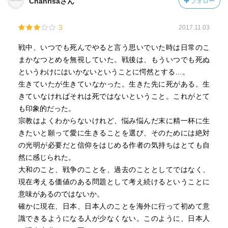
Chanrisaさん
フォロー
3
2017.11.03
戦中、いつでも死んでやると言う思いでいた時は日常のこ
まかなつとめを無視していた。戦後は、もういつでも死ぬ
というわけにはいかないということに愕然とする…。
生きていたが生きていなかった。生きた先に死がある。生
きていなければそれは死ではないということ。これがとて
も印象的だった。
宗教はよくわからないけれど、悩み悩んだ末に精一杯に生
きたいと願って愛に生きることを選び、そのためには絶対
の光明が必要だと信仰をはじめる作者の気持ちはとても自
然に感じられた。
大和のこと、戦争のことを、過去のこととしてではなく、
現在考える価値のある問題として考え続けるということに
意味があるのではないか。
確かに現在、日本、日本人のことを海外に行って初めて意
識できるようになる人が少なくない。このように、日本人