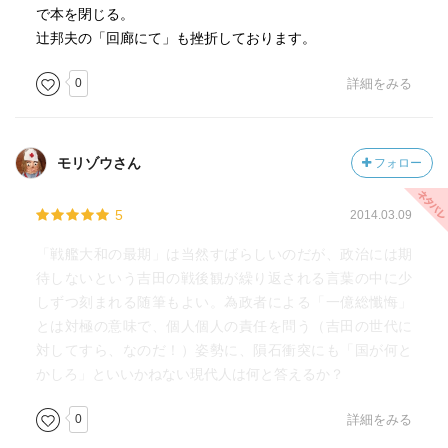
で本を閉じる。
辻邦夫の「回廊にて」も挫折しております。
0
詳細をみる
モリゾウさん
フォロー
5
2014.03.09
「戦艦大和の最期」は当然すばらしいのだが、政治には期
待しないという吉田の戦後観が繰り返される言葉の中に少
しずつ刻まれる随筆もよい。為政者による「一億総懺悔」
とは対極の意味で、個人個人の責任を問う（吉田の世代に
対してすら、なのだ！）姿勢に、隕石衝突にも「国が何と
かしろ」といいかねない現代人は何と答えるか？
0
詳細をみる