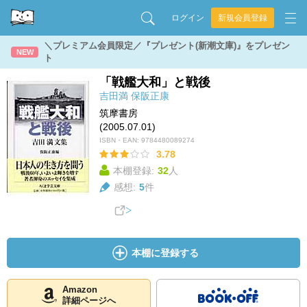
ログイン
新規会員登録
＼プレミアム会員限定／『プレゼント(新潮文庫)』をプレゼン
NEW
ト
「戦艦大和」と戦後
吉田満
保阪正康
筑摩書房
(2005.07.01)
ISBN・EAN:
9784480089274
3.78
本棚登録:
32
人
感想:
5
件
本棚に登録する
Amazon
詳細ページへ