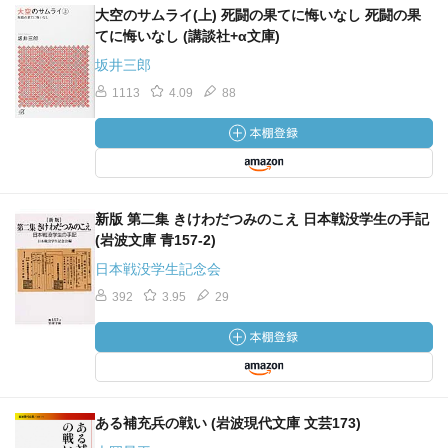
大空のサムライ(上) 死闘の果てに悔いなし 死闘の果
てに悔いなし (講談社+α文庫)
坂井三郎
1113
4.09
88
新版 第二集 きけわだつみのこえ 日本戦没学生の手記
(岩波文庫 青157-2)
日本戦没学生記念会
392
3.95
29
ある補充兵の戦い (岩波現代文庫 文芸173)