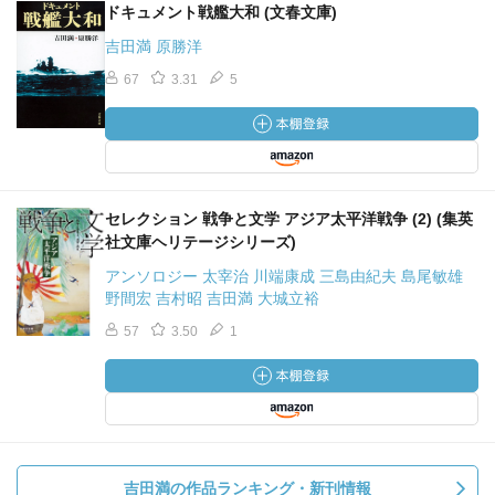
ドキュメント戦艦大和 (文春文庫)
吉田満 原勝洋
67
3.31
5
セレクション 戦争と文学 アジア太平洋戦争 (2) (集英
社文庫ヘリテージシリーズ)
アンソロジー 太宰治 川端康成 三島由紀夫 島尾敏雄
野間宏 吉村昭 吉田満 大城立裕
57
3.50
1
吉田満の作品ランキング・新刊情報