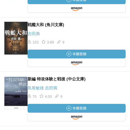
戦艦大和 (角川文庫)
吉田満
103
3.89
9
新編 特攻体験と戦後 (中公文庫)
島尾敏雄 吉田満
70
4.00
9