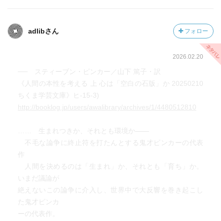
adlibさん
フォロー
2026.02.20
── スティーブン・ピンカー／山下 篤子・訳
《人間の本性を考える 上 心は「空白の石版」か 20250210
ちくま学芸文庫》ヒ-15-3)
http://booklog.jp/users/awalibrary/archives/1/4480512810
…… 生まれつきか、それとも環境か――
不毛な論争に終止符を打たんとする鬼才ピンカーの代表
作
人間を決めるのは「生まれ」か、それとも「育ち」か。
いまだ議論が
絶えないこの論争に介入し、世界中で大反響を巻き起こし
た鬼才ピンカ
ーの代表作。