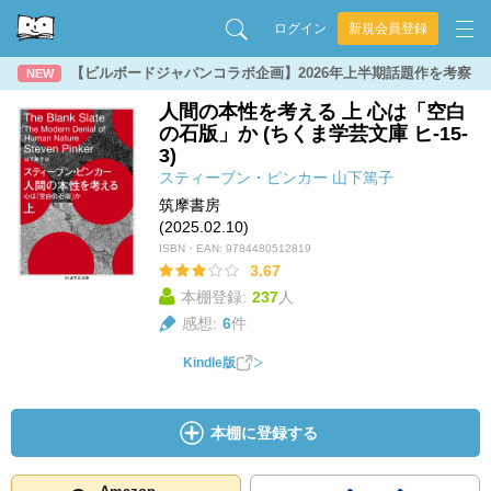
ログイン
新規会員登録
【ビルボードジャパンコラボ企画】2026年上半期話題作を考察
NEW
人間の本性を考える 上 心は「空白
の石版」か (ちくま学芸文庫 ヒ-15-
3)
スティーブン・ピンカー
山下篤子
筑摩書房
(2025.02.10)
ISBN・EAN:
9784480512819
3.67
本棚登録:
237
人
感想:
6
件
Kindle版
本棚に登録する