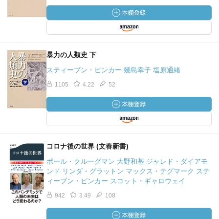
III 四つの恐怖を克服する――不平等・不道徳・無責任・ニ
ヒリズム
第 8章 もし生まれついての差異があるのならば……
第 9章 もし努力しても無駄ならば……
第10章 もしすべてがあらかじめ決定されているのなら
暴力の人類史 下
ば……
スティーブン・ピンカー 幾島幸子 塩原通緒
第11章 もし人生に意味がないのならば……
付録／原注／参考文献／人名索引
1105
4.22
52
（20260220）
コロナ後の世界 (文春新書)
ポール・クルーグマン 大野和基 ジャレド・ダイアモ
ンド リンダ・グラットン マックス・テグマーク ステ
ィーブン・ピンカー スコット・ギャロウェイ
942
3.49
108