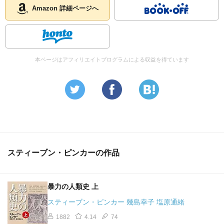
【目次】
Amazon 詳細ページへ
はじめに
I 三つの公式理論――ブランク・スレート、高貴な野蛮
本ページはアフィリエイトプログラムによる収益を得ています
人、機械の
なかの幽霊
第 1章 心は「空白の石版」か
第 2章 ブランク・スレート、アカデミズムを乗っ取る
第 3章 ゆらぐ公式理論
第 4章 文化と科学を結びつける
第 5章 ブランク・スレートの最後の抵抗
スティーブン・ピンカーの作品
II 知の欺瞞――科学から顔をそむける知識人たち
第 6章 不当な政治的攻撃
暴力の人類史 上
第 7章 すべては詭弁だった――「三位一体」信仰を検討
する
スティーブン・ピンカー 幾島幸子 塩原通緒
1882
4.14
74