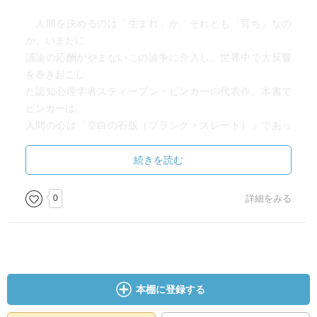
人間を決めるのは「生まれ」か、それとも「育ち」なの
か。いまだに
議論の応酬がやまないこの論争に介入し、世界中で大反響
を巻き起こし
た認知心理学者スティーブン・ピンカーの代表作。本書で
ピンカーは、
人間の心は「空白の石版（ブランク・スレート）」であっ
てすべては環
境により決定されるという議論に対し、性差など「生まれ
続きを読む
つき」の要素
を無視することはできないとして徹底的な反証を繰り広げ
0
詳細をみる
る。現代科学
の膨大な研究蓄積を武器に、「人間らしさ」の根源を問
う、現代の古典
というべき一冊。上巻は、人間本性の存在を否定すること
の危うさを論
本棚に登録する
じた「第III部 四つの恐怖を克服する」まで。