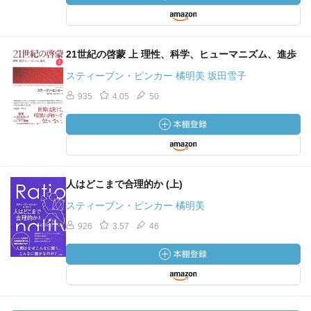
21世紀の啓蒙 上 理性、科学、ヒューマニズム、進歩
スティーブン・ピンカー 橘明美 坂田雪子
935
4.05
50
人はどこまで合理的か (上)
スティーブン・ピンカー 橘明美
926
3.57
46