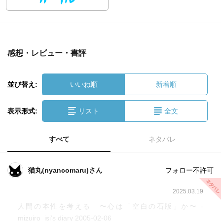
感想・レビュー・書評
並び替え:
いいね順
新着順
表示形式:
リスト
全文
すべて
ネタバレ
猫丸(nyancomaru)さん
フォロー不許可
2025.03.19
人間の本性を考える 〜心は「空白の石版」か〜 -
mizuiro_isi’s diary 2005-02-06