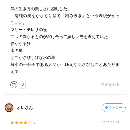
鶴の生き方の美しさに感動した。
「清純の美をかなぐり捨て 踏み抜き」という表現がかっ
こいい。
マザー・テレサの瞳
二つの異なるものが溶け合って妖しい光を湛えていた
静かなる狂
水の星
どこかさびしげな水の星
極小の一分子である人間が ゆえなくさびしことあたりま
えで
0
詳細をみる
オレさん
フォロー
4
2025.02.03