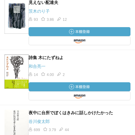
見えない配達夫
茨木のり子
93
3.86
12
詩集 木にたずねよ
和合亮一
14
4.00
2
夜中に台所でぼくはきみに話しかけたかった
谷川俊太郎
699
3.79
44