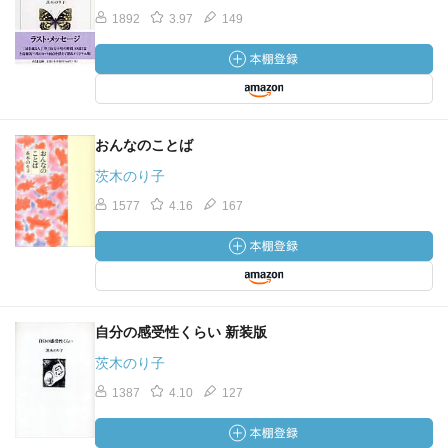
1892
3.97
149
おんなのことば
茨木のり子
1577
4.16
167
自分の感受性くらい 新装版
茨木のり子
1387
4.10
127