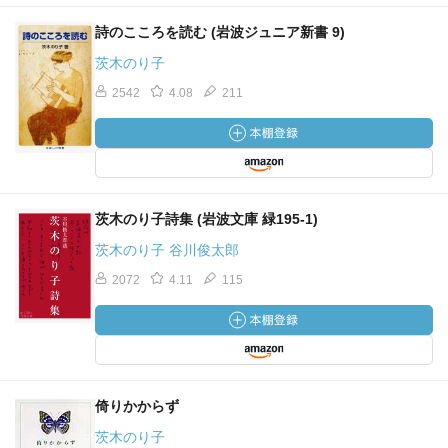
詩のこころを読む (岩波ジュニア新書 9)
茨木のり子
2542
4.08
211
茨木のり子詩集 (岩波文庫 緑195-1)
茨木のり子 谷川俊太郎
2072
4.11
115
倚りかからず
茨木のり子