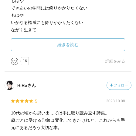
もはや
できあいの学問には倚りかかりたくない
もはや
いかなる権威にも倚りかかりたくない
ながく生きて
心底学んだのはそれぐらい
じぶんの耳目
続きを読む
じぶんの二本足のみで立っていて
なに不都合のことやある
16
詳細をみる
倚りかかるとすれば
それは
椅子の背もたれだけ
HiRoさん
フォロー
詩は、書いた本人の生き様があらわれる、ということを実
5
2023.10.08
感する。簡潔だからこそ、一つ一つの言葉の純度が高まる
のかもしれない。
10代の頃から思い出しては手に取り読み返す詩集。
倚りかかるとすれば椅子の背もたれだけ、なんて、この詩
歳ごとに受ける印象は変化してきたけれど、これからも手
を書いた茨城のり子さんの年齢になった時、自分に言える
元にあるだろう大切な本。
だろうか。