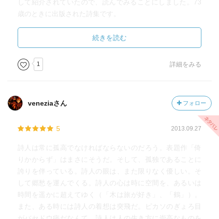
して紹介されていたので、読んでみることにしました。73
歳のときに出版された詩集です。
年齢のせいか、肩の力が抜けてそこはかとないユーモアが
漂っているという印象です。
続きを読む
「店の名」は、「ある町の／＜おいてけぼり＞という喫茶
店も／気に入っていたのだが／店じしんおいてけぼりをく
1
詳細をみる
わなかったが／どうか」と終わります。
「時代おくれ」には、「電話ひとつだって／おそるべき文
明の利器で／ありがたがっているうちに／盗聴も自由とか
veneziaさん
フォロー
／便利なものはたいてい不快な副作用をともなう／川のま
んなかに小船を浮かべ／江戸時代のように密談しなければ
5
2013.09.27
ならない日がくるのかも」という一節が入っています。そ
んなことがあったんですかね。
詩人は常に孤高でなければならないのだろう。表題作「倚
「倚りかからず」は、「できあいの思想」「できあいの宗
りかからず」はまさにそうだ。そして、孤独であることに
教」「できあいの学問」「いかなる権威」にも「倚りかか
誇りを伴っている。詩人の眼は、また限りなく優しい。そ
りたくない」と宣言し、「倚りかかるとすれば／それは／
して郷愁を運んでくる。詩人の心は時に空間を、あるいは
椅子の背もたれだけ」と結びます。
時間を遥かに超えてゆく（「木は旅が好き」、「鶴」）。
「笑う能力」では、「言葉の脱臼 骨折 捻挫のさま」の
また、ある時には詩人の着想は突飛だ。ピカソのぎょろ目
事例をいくつか挙げて笑わせて、「気がつけば いつのま
がバセドウ病だなんて。詩人は人の生き方に崇高なものを