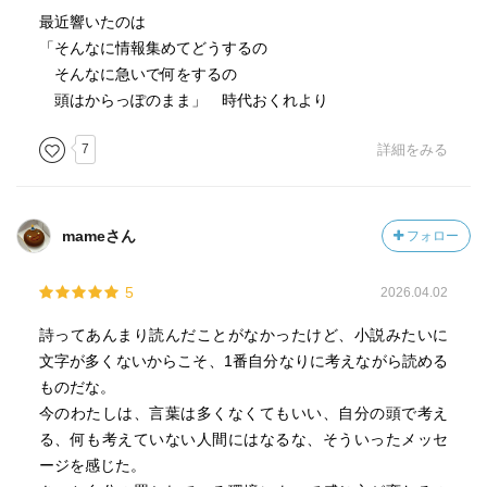
最近響いたのは
本書からは、厳しい時代を潜り抜けてきた茨木のり子さん
「そんなに情報集めてどうするの
の、背を伸ばしてすっくと立つ姿が浮かび上がってくるよ
そんなに急いで何をするの
うだ。
頭はからっぽのまま」 時代おくれより
7
詳細をみる
mameさん
フォロー
5
2026.04.02
詩ってあんまり読んだことがなかったけど、小説みたいに
文字が多くないからこそ、1番自分なりに考えながら読める
ものだな。
今のわたしは、言葉は多くなくてもいい、自分の頭で考え
る、何も考えていない人間にはなるな、そういったメッセ
ージを感じた。