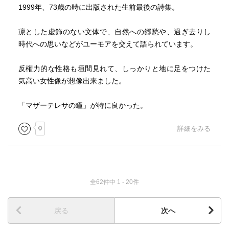
1999年、73歳の時に出版された生前最後の詩集。
凛とした虚飾のない文体で、自然への郷愁や、過ぎ去りし
時代への思いなどがユーモアを交えて語られています。
反権力的な性格も垣間見れて、しっかりと地に足をつけた
気高い女性像が想像出来ました。
「マザーテレサの瞳」が特に良かった。
0
詳細をみる
全62件中 1 - 20件
戻る
次へ