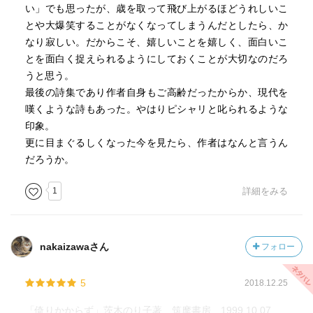
い」でも思ったが、歳を取って飛び上がるほどうれしいこ
とや大爆笑することがなくなってしまうんだとしたら、か
なり寂しい。だからこそ、嬉しいことを嬉しく、面白いこ
とを面白く捉えられるようにしておくことが大切なのだろ
うと思う。
最後の詩集であり作者自身もご高齢だったからか、現代を
嘆くような詩もあった。やはりピシャリと叱られるような
印象。
更に目まぐるしくなった今を見たら、作者はなんと言うん
だろうか。
1
詳細をみる
nakaizawaさん
フォロー
5
2018.12.25
「倚りかからず」茨木のり子著、筑摩書房、1999.10.07