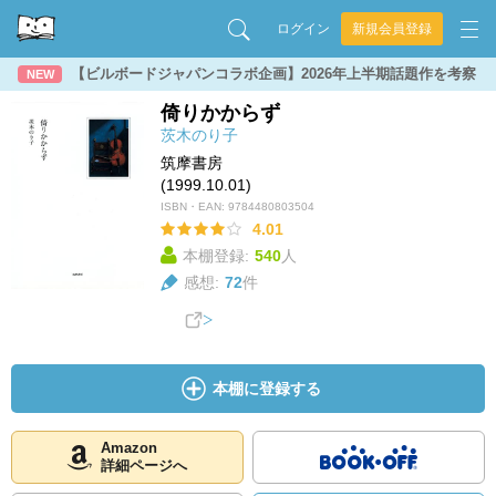
ログイン
新規会員登録
【ビルボードジャパンコラボ企画】2026年上半期話題作を考察
NEW
倚りかからず
茨木のり子
筑摩書房
(1999.10.01)
ISBN・EAN:
9784480803504
4.01
本棚登録:
540
人
感想:
72
件
本棚に登録する
Amazon
詳細ページへ