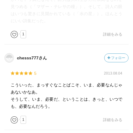
にか／我が膝までが笑うようになっていた」と結んでいま
見つめる（「マザー・テレサの瞳」）。そして、詩人の眼
す。
はいつも驚きに見開かれている（「水の星」）。ほんとう
割と楽しく読ませてもらいました。
にいい詩集だった。
【目次】
1
詳細をみる
木は旅が好き
鶴
あのひとの棲む国
chesss777さん
フォロー
鄙ぶりの唄
疎開児童も
5
2013.08.04
お休みどころ
店の名
こういった、まっすぐなことばこそ、いま、必要なんじゃ
時代おくれ
あないかなあ。
倚りかからず
そうして、いま、必要だ、ということは、きっと、いつで
笑う能力
も、必要なんだろう。
ピカソのぎょろ目
苦しみの日々 哀しみの日々
1
詳細をみる
マザー・テレサの瞳
水の星