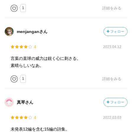
1
詳細をみる
menjanganさん
フォロー
4
2023.04.12
言葉の直球の威力は鋭く心に刺さる。
素晴らしいなあ。
1
詳細をみる
真琴さん
フォロー
4
2022.03.03
未発表12編を含む15編の詩集。