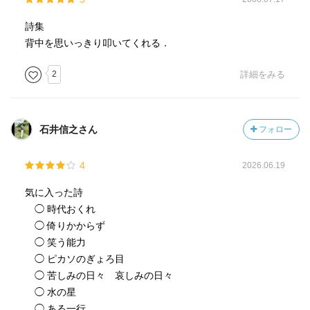
たいという決意というような感じだろうか。
詩集
現代は特に情報が洪水のように溢れて流れているから、よ
背中を思いっきり叩いてくれる．
りこんな意識を大切にして生きなければ流されてしまうだ
ろう。
2
詳細をみる
石井信之さん
フォロー
4
2026.06.19
気に入った詩
◯ 時代おくれ
◯ 倚りかからず
◯ 笑う能力
◯ ピカソのぎょろ目
◯ 苦しみの日々 哀しみの日々
◯ 水の星
◯ ある一行