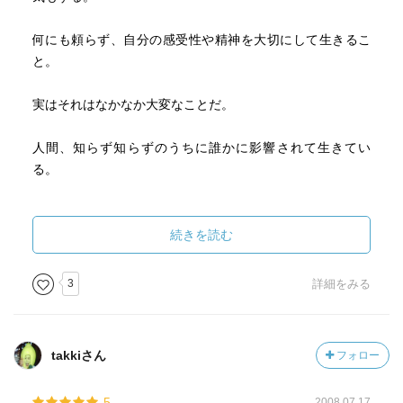
何にも頼らず、自分の感受性や精神を大切にして生きるこ
と。
実はそれはなかなか大変なことだ。
人間、知らず知らずのうちに誰かに影響されて生きてい
る。
何かに頼り、寄りかかって生きている。
続きを読む
それをやらないというのは大変なことだが、だからこそそ
うしている人を見て憧れたりするんだろう。
3
詳細をみる
特に茨木さんはこの中で「できあいの」と言っている。
takkiさん
フォロー
信念がなく薄っぺらいのに世の中に蔓延っているような何
かに巻き込まれずに、自分の頭で考えて、自分の脚で立ち
5
2008.07.17