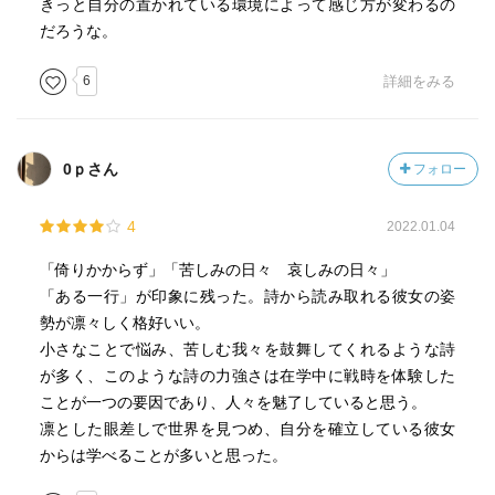
きっと自分の置かれている環境によって感じ方が変わるの
だろうな。
6
詳細をみる
0ｐさん
フォロー
4
2022.01.04
「倚りかからず」「苦しみの日々 哀しみの日々」
「ある一行」が印象に残った。詩から読み取れる彼女の姿
勢が凛々しく格好いい。
小さなことで悩み、苦しむ我々を鼓舞してくれるような詩
が多く、このような詩の力強さは在学中に戦時を体験した
ことが一つの要因であり、人々を魅了していると思う。
凛とした眼差しで世界を見つめ、自分を確立している彼女
からは学べることが多いと思った。