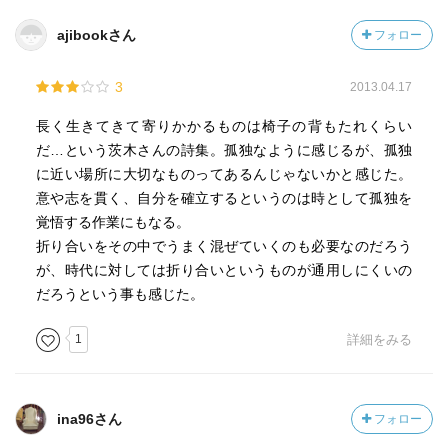
ある一行
ajibookさん
フォロー
あとがき
3
2013.04.17
☆関連図書(既読)
「おんなのことば」茨木のり子著、童話屋、1994.08.17
長く生きてきて寄りかかるものは椅子の背もたれくらい
「特別授業『自分の感受性くらい』」若松英輔著、NHK出
だ…という茨木さんの詩集。孤独なように感じるが、孤独
版、2018.12.30
に近い場所に大切なものってあるんじゃないかと感じた。
（「MARC」データベースより）amazon
意や志を貫く、自分を確立するというのは時として孤独を
もはや いかなる権威にも倚りかかりたくはない ながく生き
覚悟する作業にもなる。
て 心底学んだのはそれぐらい…。 静かに激しく紡ぐ、7年
折り合いをその中でうまく混ぜていくのも必要なのだろう
ぶりの詩集。書き下ろしを含む15篇を収録。
が、時代に対しては折り合いというものが通用しにくいの
だろうという事も感じた。
1
詳細をみる
ina96さん
フォロー