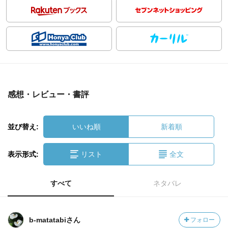
感想・レビュー・書評
並び替え:
いいね順
新着順
表示形式:
リスト
全文
すべて
ネタバレ
b-matatabiさん
フォロー