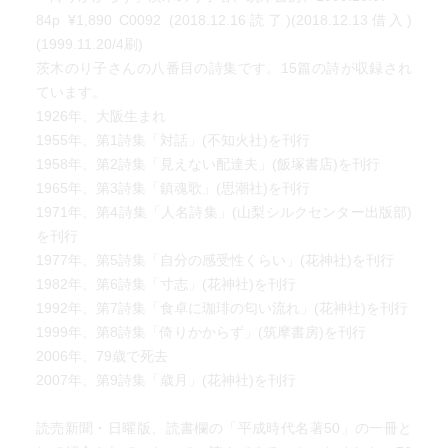
84p ¥1,890 C0092 (2018.12.16読了)(2018.12.13借入)
(1999.11.20/4刷)
茨木のり子さんの八番目の詩集です。15篇の詩が収録され
ています。
1926年、大阪生まれ
1955年、第1詩集「対話」(不知火社)を刊行
1958年、第2詩集「見えない配達夫」(飯塚書店)を刊行
1965年、第3詩集「鎮魂歌」(思潮社)を刊行
1971年、第4詩集「人名詩集」(山梨シルクセンター出版部)
を刊行
1977年、第5詩集「自分の感受性くらい」(花神社)を刊行
1982年、第6詩集「寸志」(花神社)を刊行
1992年、第7詩集「食卓に珈琲の匂い流れ」(花神社)を刊行
1999年、第8詩集「倚りかからず」(筑摩書房)を刊行
2006年、79歳で死去
2007年、第9詩集「歳月」(花神社)を刊行
読売新聞・日曜版、読書欄の「平成時代名著50」の一冊と