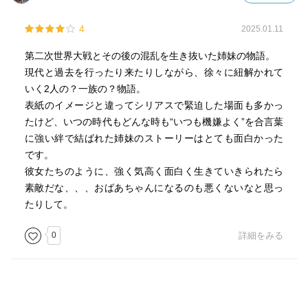
4
2025.01.11
第二次世界大戦とその後の混乱を生き抜いた姉妹の物語。
現代と過去を行ったり来たりしながら、徐々に紐解かれて
いく2人の？一族の？物語。
表紙のイメージと違ってシリアスで緊迫した場面も多かっ
たけど、いつの時代もどんな時も“いつも機嫌よく”を合言葉
に強い絆で結ばれた姉妹のストーリーはとても面白かった
です。
彼女たちのように、強く気高く面白く生きていきられたら
素敵だな、、、おばあちゃんになるのも悪くないなと思っ
たりして。
0
詳細をみる