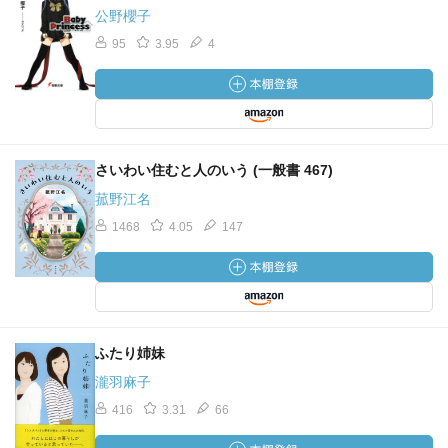
公野櫻子
95
3.95
4
さいわい住むと人のいう (一般書 467)
菰野江名
1468
4.05
147
ふたり姉妹
瀧羽麻子
416
3.31
66