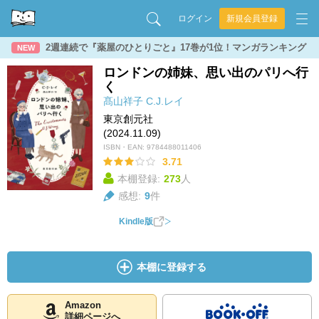
ログイン
新規会員登録
2週連続で『薬屋のひとりごと』17巻が1位！マンガランキング
NEW
ロンドンの姉妹、思い出のパリへ行
く
髙山祥子
C.J.レイ
東京創元社
(2024.11.09)
ISBN・EAN:
9784488011406
3.71
本棚登録:
273
人
感想:
9
件
Kindle版
本棚に登録する
Amazon
詳細ページへ