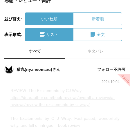
感想・レビュー・書評
並び替え:
いいね順
新着順
表示形式:
リスト
全文
すべて
ネタバレ
猫丸(nyancomaru)さん
フォロー不許可
2024.10.04
REVIEW: The Excitements by CJ Wray
https://dearauthor.com/book-reviews/overall-a-reviews/a-
reviews/review-the-excitements-by-cj-wray/
The Excitements by C J Wray: Fast-paced, wonderfully
witty, and full of intrigue – book review -