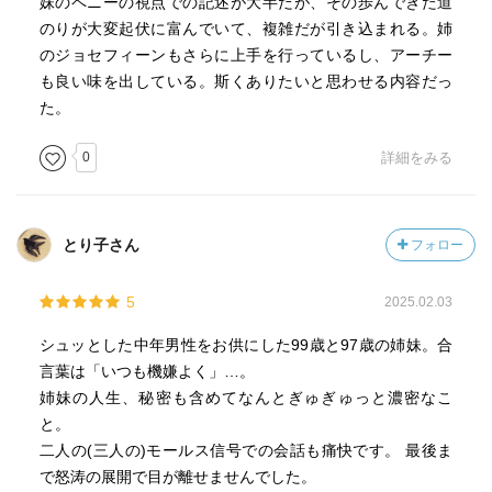
妹のペニーの視点での記述が大半だが、その歩んできた道
のりが大変起伏に富んでいて、複雑だが引き込まれる。姉
のジョセフィーンもさらに上手を行っているし、アーチー
も良い味を出している。斯くありたいと思わせる内容だっ
た。
0
詳細をみる
とり子さん
フォロー
5
2025.02.03
シュッとした中年男性をお供にした99歳と97歳の姉妹。合
言葉は「いつも機嫌よく」…。
姉妹の人生、秘密も含めてなんとぎゅぎゅっと濃密なこ
と。
二人の(三人の)モールス信号での会話も痛快です。 最後ま
で怒涛の展開で目が離せませんでした。