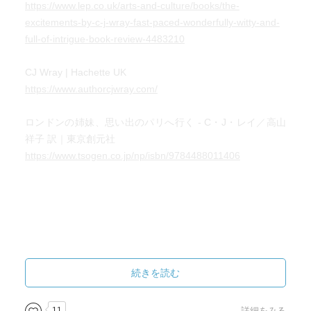
https://www.lep.co.uk/arts-and-culture/books/the-
excitements-by-c-j-wray-fast-paced-wonderfully-witty-and-
full-of-intrigue-book-review-4483210
CJ Wray | Hachette UK
https://www.authorcjwray.com/
ロンドンの姉妹、思い出のパリへ行く - C・J・レイ／高山
祥子 訳｜東京創元社
https://www.tsogen.co.jp/np/isbn/9784488011406
続きを読む
11
詳細をみる