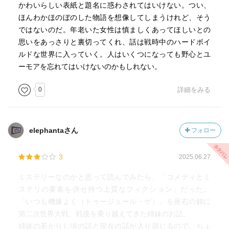
かわいらしい表紙と題名に惑わされてはいけない。つい、
ほんわかほのぼのした物語を想像してしまうけれど、そう
ではないのだ。年老いた女性は慎ましくあってほしいとの
思いをあっさりと裏切ってくれ、話は戦時中のハードボイ
ルドな世界に入っていく。人はいくつになっても野心とユ
ーモアを忘れてはいけないのかもしれない。
0
詳細をみる
elephantaさん
フォロー
3
2025.06.27
ミステリーなのかと思って読んでみたら、「コメディとミ
ステリの要素を併せ持つ上質なフィクション」だった。
「いつも機嫌よく（トゥージュール・ゲ）」を座右の銘に
第二次世界大戦、戦後を乗り越えてきた姉妹のお話。
姉妹の若かりし頃の話と現在の話が入り混じるので、ちょ