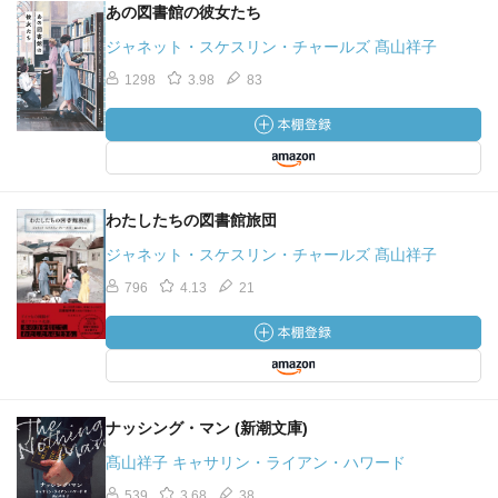
あの図書館の彼女たち
ジャネット・スケスリン・チャールズ 髙山祥子
1298
3.98
83
わたしたちの図書館旅団
ジャネット・スケスリン・チャールズ 髙山祥子
796
4.13
21
ナッシング・マン (新潮文庫)
髙山祥子 キャサリン・ライアン・ハワード
539
3.68
38