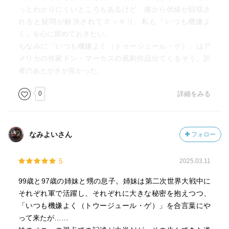
っとわかりにくいところもあるけど、後から伏線が回収さ
れると疑問が解決されてスッキリ。私も「いつも機嫌よ
く」を心に留めておきたい。
ちなみに「いつも機嫌よく（トゥージュール・ゲ）」はア
メリカの作家ドン・マーカスの風刺作品出てくるそう。訳
者のあとがきが良かった。
0
詳細をみる
なみよいさん
フォロー
5
2025.03.11
99歳と97歳の姉妹と甥の息子。姉妹は第二次世界大戦中に
それぞれ軍で活躍し、それぞれに大きな秘密を抱えつつ、
「いつも機嫌よく（トウージュール・ゲ）」を合言葉にや
って来たが……