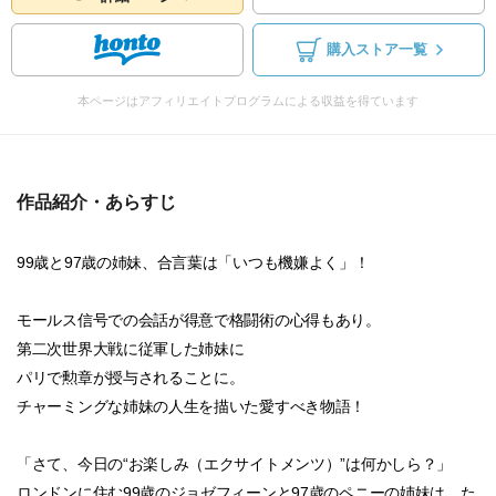
購入ストア一覧
本ページはアフィリエイトプログラムによる収益を得ています
作品紹介・あらすじ
99歳と97歳の姉妹、合言葉は「いつも機嫌よく」！
モールス信号での会話が得意で格闘術の心得もあり。
第二次世界大戦に従軍した姉妹に
パリで勲章が授与されることに。
チャーミングな姉妹の人生を描いた愛すべき物語！
「さて、今日の“お楽しみ（エクサイトメンツ）”は何かしら？」
ロンドンに住む99歳のジョゼフィーンと97歳のペニーの姉妹は、た