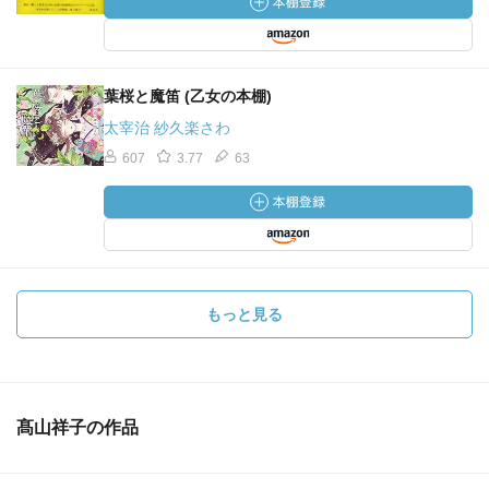
葉桜と魔笛 (乙女の本棚)
太宰治 紗久楽さわ
607
3.77
63
もっと見る
髙山祥子の作品