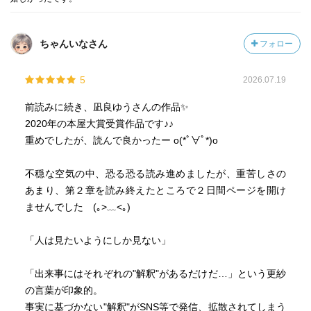
世界の中で、生きるということ。つきまとう情報と好奇の
目。不安と恐怖。けれど、二人でいたら、二人にさえ、わ
かりあえる確かなものがあれば、そこにあるのは安心と平
ちゃんいなさん
フォロー
穏、なのかもしれない。「いつ」とか「どこで」が問題じ
ゃない、出会いって。
5
2026.07.19
インタビュー記事を読んだ。
前読みに続き、凪良ゆうさんの作品✨
「家族の絆」の美しさと正しさに、追い詰められていく人
2020年の本屋大賞受賞作品です♪♪
もいる、と題されたインタビュー。
重めでしたが、読んで良かったー o(*ﾟ∀ﾟ*)o
（
https://mi-mollet.com/articles/-/23471
）
凪良さんがBL出身の作家さんだというのは別のインタビュ
不穏な空気の中、恐る恐る読み進めましたが、重苦しさの
ーで知っていて、文の描写はまさにBLという作品から飛び
あまり、第２章を読み終えたところで２日間ページを開け
出してきたかのように感じられるほど、美しく儚げだっ
ませんでした (｡>﹏<｡)
た。
インタビューの中で、「家族」や「絆」に違和感を持って
「人は見たいようにしか見ない」
いると語る凪良さん。血縁、というだけでがんじがらめに
される社会。すべて血縁で片付けられると、そこにはまら
「出来事にはそれぞれの"解釈"があるだけだ…」という更紗
ない人たちは苦しくなる。そんな苦しさを抱えている人に
の言葉が印象的。
とっては、紛れもなく救いの作品になる。
事実に基づかない"解釈"がSNS等で発信、拡散されてしまう