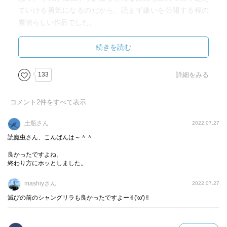
ていける勇気になるのだから。読まず嫌いを公開する程の
素晴らしい作品でした。
また今更ながらマスコミが報道することが決して正しい
事ではないことも痛感させられた。
続きを読む
凪良ゆう先生の別の本も読んでみたいですね。
133
詳細をみる
・「人それぞれ、みんなちがってるなんて当たり前のこと
なのにな。」
コメント
2
件をすべて表示
・「でも多分、事実なんてない。出来事にはそれぞれの解
釈があるだけだ。」
土瓶さん
2022.07.27
読魔虫さん、こんばんは～＾＾
良かったですよね。
終わり方にホッとしました。
mashiyさん
2022.07.27
滅びの前のシャングリラも良かったですよー✌︎('ω')✌︎