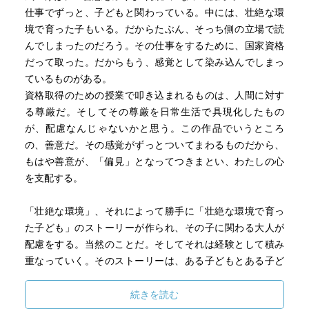
仕事でずっと、子どもと関わっている。中には、壮絶な環
を送って欲しい。
境で育った子もいる。だからたぶん、そっち側の立場で読
ーーーーーーーーーーーーー
んでしまったのだろう。その仕事をするために、国家資格
だって取った。だからもう、感覚として染み込んでしまっ
そして気付いた。私は心が綺麗な人が怖い。ファンタジー
ているものがある。
だと断言して逃避するくらい恐れている。この気付きは個
資格取得のための授業で叩き込まれるものは、人間に対す
人的にとても衝撃を受けているし、どう処理すればいいの
る尊厳だ。そしてその尊厳を日常生活で具現化したもの
か戸惑っている。しかし、説明はつかないが不思議と不快
が、配慮なんじゃないかと思う。この作品でいうところ
感は無いんだなよなぁ。
の、善意だ。その感覚がずっとついてまわるものだから、
もはや善意が、「偏見」となってつきまとい、わたしの心
読まず嫌いだったのだ。だってすごく有意義な時間だった
を支配する。
もの。しかし、これを機に〜の流れは察しているもののそ
う上手くいかないのもまた事実で、また私は暗黒書物に手
「壮絶な環境」、それによって勝手に「壮絶な環境で育っ
を出すのだろう。これからも皆様の暖かい目を求み願う。
た子ども」のストーリーが作られ、その子に関わる大人が
配慮をする。当然のことだ。そしてそれは経験として積み
重なっていく。そのストーリーは、ある子どもとある子ど
もには通用したかもしれない。けれど、他の子には通用し
ないかもしれない。にも関わらず、偏見として身について
続きを読む