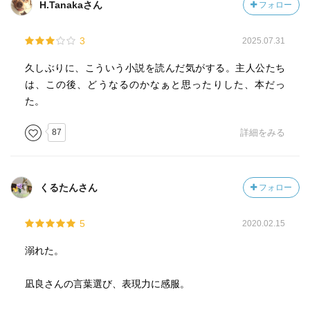
H.Tanakaさん
フォロー
人には結婚をせまられています。
3
2025.07.31
そんな時、更紗は『calico』という深夜営業のカフェで、
文、その人をみつけますが。文は更紗に全く気が付いてい
久しぶりに、こういう小説を読んだ気がする。主人公たち
ないようで…。
は、この後、どうなるのかなぁと思ったりした、本だっ
た。
87
詳細をみる
くるたんさん
フォロー
5
2020.02.15
溺れた。
凪良さんの言葉選び、表現力に感服。