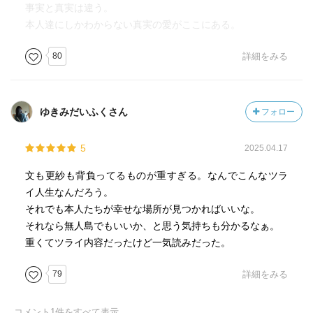
事実と真実は違う。
本人達にしかわからない真実の愛がここにある。
80
詳細をみる
ゆきみだいふくさん
フォロー
5
2025.04.17
文も更紗も背負ってるものが重すぎる。なんでこんなツラ
イ人生なんだろう。
それでも本人たちが幸せな場所が見つかればいいな。
それなら無人島でもいいか、と思う気持ちも分かるなぁ。
重くてツライ内容だったけど一気読みだった。
79
詳細をみる
コメント
1
件をすべて表示