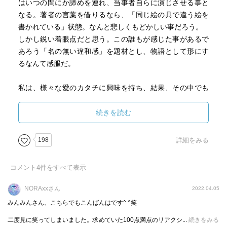
はいつの間にか諦めを連れ、当事者自らに演じさせる事と
なる。著者の言葉を借りるなら、「同じ絵の具で違う絵を
書かれている」状態。なんと悲しくもどかしい事だろう。
しかし鋭い着眼点だと思う。この誰もが感じた事があるで
あろう「名の無い違和感」を題材とし、物語として形にす
るなんて感服だ。
私は、様々な愛のカタチに興味を持ち、結果、その中でも
人を簡単に狂わせる「狂気」にばかり気を取られていた。
これが求めていた「謎」なんだと納得さえしていた。しか
続きを読む
しまさか今頃になってこんな愛のカタチを突き付けられる
なんて想像もしていなかった。元から少ない語彙力を喪失
198
詳細をみる
するくらい中々強めの衝撃を受けている。
コメント
4
件をすべて表示
とは言えこの感情が終始私を取り巻いていた訳では無い。
そもそも、男性側が綺麗なファンタジー要素を持っている
NORAxxさん
2022.04.05
作品は否定はしないが相性は悪いと自覚している。少女漫
みんみんさん、こちらでもこんばんはです^ ^笑
画のような内容、光は闇に手を差し伸べるが、闇は光の手
二度見に笑ってしまいました。求めていた100点満点のリアクシ...
続きをみる
を拒絶する物なのだと、厨二病ステージ3を発症していたく