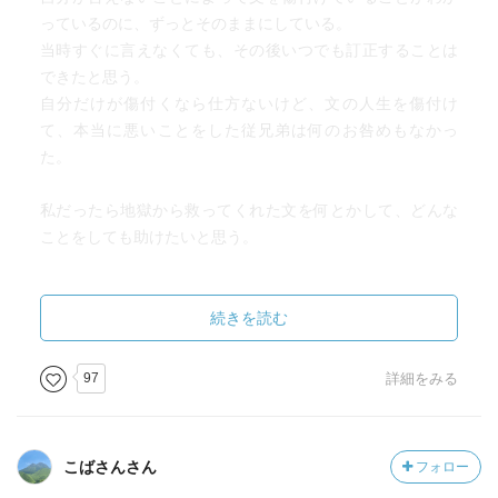
っているのに、ずっとそのままにしている。
当時すぐに言えなくても、その後いつでも訂正することは
できたと思う。
自分だけが傷付くなら仕方ないけど、文の人生を傷付け
て、本当に悪いことをした従兄弟は何のお咎めもなかっ
た。
私だったら地獄から救ってくれた文を何とかして、どんな
ことをしても助けたいと思う。
誤解を招いている原因は更紗にもあるのに、「世間や周り
の人がわかってくれない」と周りのせいにしていることに
続きを読む
もモヤモヤ…。
97
詳細をみる
「最初から本当のことを言ってるのに誰も信じてくれな
い」というストーリーならもっと更紗に感情移入できたと
思う。
こばさんさん
フォロー