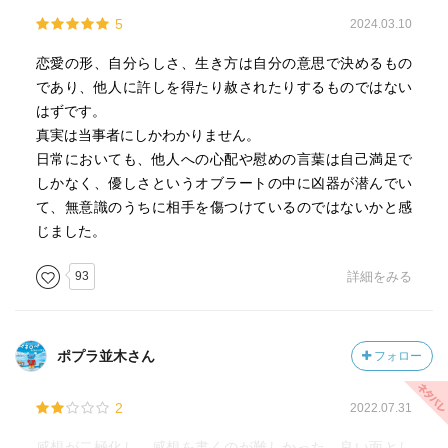
5
2024.03.10
恋愛の形、自分らしさ、生き方は自分の意思で決めるもの
であり、他人に許しを得たり赦されたりするものではない
はずです。
真実は当事者にしかわかりません。
日常においても、他人への心配や慰めの言葉は自己満足で
しかなく、優しさというオブラートの中に凶器が潜んでい
て、無意識のうちに相手を傷つけているのではないかと感
じました。
93
詳細をみる
ポプラ並木さん
フォロー
2
2022.07.31
感想が二極化し、感想を書くのが難しかった。良い面とし