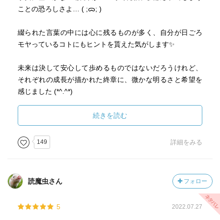
ことの恐ろしさよ… ( ;ᯅ; )
読み終わってから、パタンと、本を閉じる。改めて見る表
紙の写真。この本を開く前とは、全く印象が違って見え
綴られた言葉の中には心に残るものが多く、自分が日ごろ
た。
モヤっているコトにもヒントを貰えた気がします✨
※このレビューはnoteにも記載させていただきました。
未来は決して安心して歩めるものではないだろうけれど、
（
それぞれの成長が描かれた終章に、微かな明るさと希望を
https://note.com/tattychannel/n/ndb8920083b84
）
感じました (*^.^*)
凪良ワールドを堪能できて良かった✨✨✨
続きを読む
人の噂やSNS等の情報を鵜呑みにするのではなく、自分
149
詳細をみる
の"目"や"耳"、そして"心"で感じたことを大切にしたいな
ぁ…と、思わさった一冊✨
読魔虫さん
フォロー
5
2022.07.27