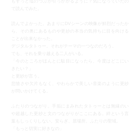
もずっと塩のつぶが引っかかるように？気になっていたの
で読んでみた。
読んでよかった。あまりにDVシーンの映像が鮮烈だったか
ら、その奥にあるものや更紗の本当の気持ちに目を向ける
ことが出来なかった。
デジタルタトゥー。それがテーマの一つなのだろう。
でも、それを乗り越える二人がいる。
「今のところがほんとに駄目になったら、今度はどこにい
きたい？」
と更紗が言う。
悲愴さや欠片もなく、やわらかで美しい音楽のように更紗
が問いかけてくる。
ふたりのつながり。手垢にまみれたタトゥーとは無縁のい
や超越した更紗と文のつながりがここにある。絆という言
葉もしっくりしない。安らぎ、居場所。ふたりの聖域。
「もっと切実に好きなの」