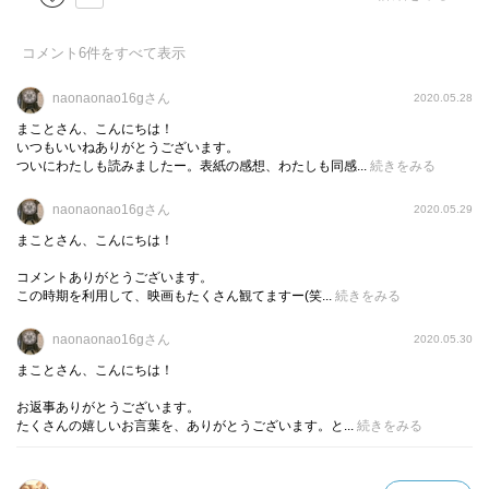
とつなく、大嫌いな従兄の孝弘にわいせつ行為を強要され
ますが、誰にも言うことができません。
コメント
6
件をすべて表示
そんな時、公園でみかけるロリコンと噂される佐伯文とい
naonaonao16gさん
2020.05.28
う１９歳の大学生の家についていき、更紗は父母との思い
まことさん、こんにちは！
出をそこで再現し、再び更紗は自由を手に入れ、帰りたく
いつもいいねありがとうございます。
ついにわたしも読みましたー。表紙の感想、わたしも同感...
続きをみる
なくなります。文は更紗に嫌なことは何ひとつせず、好き
なことをさせてくれて、眠るときは、別室で眠ります。
naonaonao16gさん
2020.05.29
まことさん、こんにちは！
そんな楽しい夢のような２カ月が過ぎて、二人が動物園に
出かけた日、更紗は人々から指さされ、文は少女誘拐犯と
コメントありがとうございます。
この時期を利用して、映画もたくさん観てますー(笑...
続きをみる
して逮捕されてしまいます。
「ふみいいい、ふみいい」と泣きながら更紗は警察官に抱
naonaonao16gさん
2020.05.30
き抱えられ、文と引き離されてしまいます。
まことさん、こんにちは！
更紗は警察で本当のことを言いそびれ、文は懲役を受けま
お返事ありがとうございます。
たくさんの嬉しいお言葉を、ありがとうございます。と...
続きをみる
す。
大人になった更紗は二人目の恋人と暮らしていますが、恋
人のことを特に好きではないことに気が付いています。恋