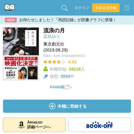
ログイン
新規会員登録
お待たせしました！「再読記録」が読書グラフに登場！
NEW
流浪の月
凪良ゆう
東京創元社
(2019.08.29)
ISBN・EAN:
9784488028022
4.33
本棚登録:
34218
人
感想:
3534
件
Kindle版
本棚に登録する
Amazon
詳細ページへ