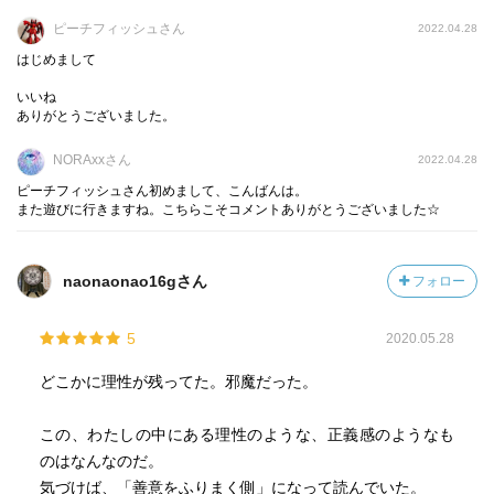
らいだ。
ピーチフィッシュさん
2022.04.28
つまり、全くと言って良いほど誰にも感情移入が出来なか
はじめまして
った。この鎮静状態は谷さんの登場から決着するまで続
く。因みにここまでの進行状況は、もう終章が背後まで迫
いいね
ありがとうございました。
っているラスト直前である。
ーーーーーーーーーーーーーーーーー
NORAxxさん
2022.04.28
ピーチフィッシュさん初めまして、こんばんは。
そしてその終章なのだが、語彙力喪失を言い訳に月並みな
また遊びに行きますね。こちらこそコメントありがとうございました☆
表現をすると感動したの一言だ。
どこか覚めた自分がいたのも事実なのだが、ゆっくりゆっ
くり深く物語に没頭していく自身の事を認識しながら確実
naonaonao16gさん
フォロー
に取り込まれていった。残り少ないページ数でゆっくりと
いうのも矛盾しているが、すれ違いを氷解していく暖かな
5
2020.05.28
時間は時の流れを緩めるらしい。そしてどんなに穿ってみ
どこかに理性が残ってた。邪魔だった。
ても、二人の抱えた苦しみと求める安らぎを否定する理由
が見つからなかった。
この、わたしの中にある理性のような、正義感のようなも
のはなんなのだ。
「流浪の月」とは、なんと秀逸なタイトルだろうか。二人
気づけば、「善意をふりまく側」になって読んでいた。
には流れる月をどこまでも追い続け、安らぎに満ちた日々