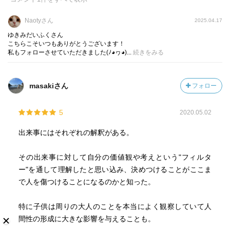
Naotyさん
2025.04.17
ゆきみだいふくさん
こちらこそいつもありがとうございます！
私もフォローさせていただきました(⁠ﾉ⁠◕⁠ヮ⁠◕⁠)...
続きをみる
masakiさん
フォロー
5
2020.05.02
出来事にはそれぞれの解釈がある。
その出来事に対して自分の価値観や考えという"フィルタ
ー"を通して理解したと思い込み、決めつけることがここま
で人を傷つけることになるのかと知った。
特に子供は周りの大人のことを本当によく観察していて人
間性の形成に大きな影響を与えることも。