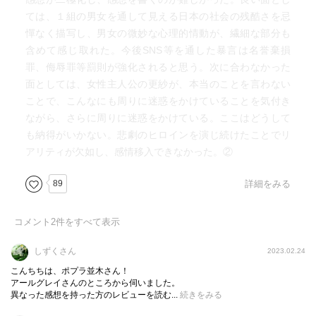
ては、１組の男女を通して見える日本の社会の残酷さを忌
憚なく描写し、男女の微妙な心理的情動が、繊細な部分も
含めて感じ取れた。今後SNS等を通した暴言は名誉棄損
罪、侮辱罪等罰則が強化されると思う。次に合わなかった
面としては、女性主人公の更紗が、本当のことを言わない
ことで、こんなにも周りに迷惑をかけていることを気付き
ながら、さらに周りに迷惑をかけている。ここはどうして
も納得がいかない。悲劇のヒロインを演じ続けたことでリ
アリティが欠如し、感情移入できなかった。②
89
詳細をみる
コメント
2
件をすべて表示
しずくさん
2023.02.24
こんちちは、ポプラ並木さん！
アールグレイさんのところから伺いました。
異なった感想を持った方のレビューを読む...
続きをみる