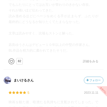
でもふたりにとってはお互いが替わりのきかない存在。
それが痛いほど伝わってきた。
読み進めるほどにページをめくる手が止まらず、ふたりが
最終的にどうなるか知りたくてたまらなかった。
文章は読みやすく、比喩もストンと解った。
凪良ゆうさんはデビュー１０年以上の中堅の作家さん。
BL作品を精力的に書かれてきたそうだ。
82
詳細をみる
まいけるさん
フォロー
5
2023.11.11
映画を観た後、暗澹たる気持ちに支配されてしまった。で