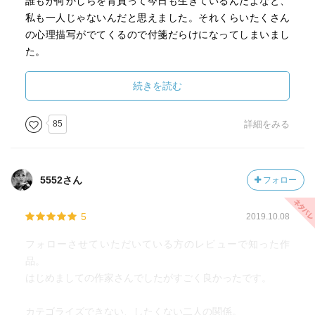
誰もが何かしらを背負って今日も生きているんだよなと、
私も一人じゃないんだと思えました。それくらいたくさん
の心理描写がでてくるので付箋だらけになってしまいまし
た。
もちろんこの本、ブクログをやってなかったら間違いなく
手にとっていないと断言できます。フォロワーの皆さんの
続きを読む
レビューから手にとることができました。当たり前のこと
ですが、本書にあるように人は誰かを支え支えられて生き
85
詳細をみる
ているということを実感してしまうのです。
きっとこの読書体験は忘れられないものになると思いま
す。
5552さん
フォロー
5
2019.10.08
フォローさせていただいている方のレビューで知った作
品。
はじめましての作家さんでしたがすごく良かったです。
カテゴライズできない、したくない二人の関係。