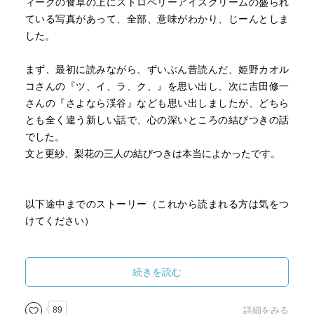
ィークの食卓の上にストロベリーアイスクリームの盛られ
ている写真があって、全部、意味がわかり、じーんとしま
した。
まず、最初に読みながら、ずいぶん昔読んだ、姫野カオル
コさんの『ツ、イ、ラ、ク、』を思い出し、次に吉田修一
さんの『さよなら渓谷』なども思い出しましたが、どちら
とも全く違う新しい話で、心の深いところの結びつきの話
でした。
文と更紗、梨花の三人の結びつきは本当によかったです。
以下途中までのストーリー（これから読まれる方は気をつ
けてください）
家内更紗は８歳の時に父の湊が亡くなり、母の灯里は湊を
亡くした寂しさを埋めるために恋人とどこかへ行ってしま
続きを読む
い、伯母の家に引き取られます。
そこには更紗の、大好きだった父母の思い出のものは何ひ
89
詳細をみる