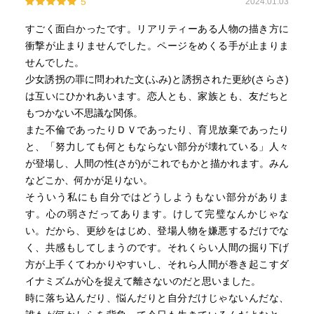
5
2024.01.03
すごく面白かったです。リアリティーある人物の描き方に
衝撃が止まりませんでした。ページをめくる手が止まりま
せんでした。
少女誘拐の罪に問われた文(ふみ)と誘拐された更紗(さらさ)
は互いにひかれあいます。恋人とも、家族とも、友だちと
もつかない不思議な関係。
また不倫であったりＤＶであったり、育児放棄であったり
と、「努力しても何ともならない部分が壊れている」人々
が登場し、人間の性(さが)がこれでもかと描かれます。みん
などこか、何かが足りない。
そういう私にも自分ではどうしようもない部分がありま
す。心の弱さだってあります。けして完璧なんかじゃな
い。だから、更紗をはじめ、登場人物を嫌悪するだけでな
く、共感もしてしまうのです。それくらい人間の掘り下げ
方が上手くてわかりやすいし、それら人間が巻き起こすダ
イナミズムが心を捉えて離さないのだと思いました。
時に落ち込んだり、悩んだりと自分だけじゃないんだな、