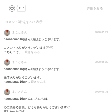
しまった善意が威力を発し、さらに経験を強固にする。さ
らなる善意が身につく。善意の雪だるま。そんなものただ
157
詳細をみる
のはりぼてなのに。
コメント
3
件をすべて表示
こうした方がいい、読み進めながら何度も思った。然るべ
き手続きをふんだ方がいい、警察に相談した方がいい、す
まことさん
2020.05.29
るすると、わたしの心は声を発し、物語の進行にブレーキ
naonaonao16gさん♪おはようございます。
をかける。それなのに、ページをめくる手が止まらない。
コメントありがとうございます(*^^*)
この矛盾はなんなのだ。わたしの心は、グラグラと揺さぶ
こちらこそ、...
続きをみる
られる。自分の中にあった偏見。それを改めて見つめる。
下記にあるインタビュー記事で、同様に戒めをしてる人も
まことさん
2020.05.30
多いんだなって、わかった。
naonaonao16gさん♪おはようございます。
返信ありがとうございます。
「4章 彼のはなしⅠ」で、そんな理性と偏見なんて一気に
naonaonao16gさ...
続きをみる
ぶっ飛んで、苦しくて泣いた。
まことさん
2020.05.31
全部で313ページ。これほどのページを費やしても、その中
naonaonao16gさん♪こんにちは。
で強く強く、誰かのことを想っても、その思慕には名前が
心に染みる言葉、どうもありがとうございます♡
ない。この二人の関係性にも名前がない。その名前のない
嬉しかったです。