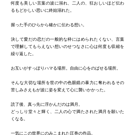
何度も美しい言葉の波に溺れ、二人の、狂おしいほど伝わ
るもどかしい思いに終始溺れた。
握った手のひらから確かに伝わる想い。
決して愛だの恋だの一般的な枠にはめられたくない、言葉
で理解してもらえない想いのせつなさに心は何度も収縮を
繰り返した。
お互いがすっぽりハマる場所。自由に心をのばせる場所。
そんな大切な場所を世の中の色眼鏡の暴力に奪われるその
苦しみさえもが波に姿を変えて心に襲いかかった。
読了後、真っ先に浮かんだのは満月。
どっしり堂々と輝く、二人の心で満たされた満月を願いた
くなる。
一気にこの世界にのみこまれた圧巻の作品。