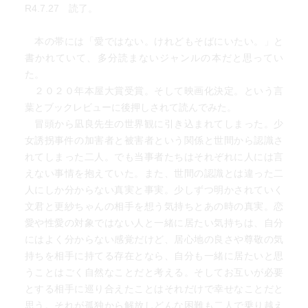
R4.7.27 読了。
本の帯には「愛ではない。けれどもそばにいたい。」と
書かれていて、多分読まないジャンルの本だと思ってい
た。
２０２０年本屋大賞受賞。そして映画化決定。という言
葉とブックレビューに後押しされて読んでみた。
冒頭から凪良先生の世界観に引き込まれてしまった。少
女誘拐事件の加害者と被害者という関係と世間から認識さ
れてしまった二人。でも当事者たちはそれぞれに人には言
えない事情を抱えていた。また、世間の認識とは違った二
人にしか分からない真実と事実。少しずつ明かされていく
文君と更紗ちゃんの相手を想う気持ちとあの時の真実。恋
愛や性愛の対象ではない人と一緒に居たい気持ちは、自分
にはよく分からない感覚だけど、居心地の良さや尊敬の気
持ちを相手に持てる存在となら、自分も一緒に居たいと思
うことはごく自然なことだと考える。そしてお互いが必要
とする相手に巡り合えたことはそれだけで幸せなことだと
思う。それが孤独から解放しどんな困難も二人で乗り越え