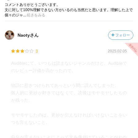
コメントありがとうございます。
文に対して100%理解できない方がいるのも当然だと思います。理解した上で
個々のジャ...
続きをみる
Naotyさん
フォロー
3
2025.02.05
Audibleにて。いつもは読まないジャンルだけど、Audibleで
のレビュー評価が高かったので。
物語に惹きつけられてあっという間に読んでしまった。
個人的に更紗が好きではなくて、読後はモヤモヤしたもの
が残った。
モヤモヤしたのは、更紗が伝えなければいけないことをい
つも言えないこと。
自分が言えないことによって文を傷付けていることがわか