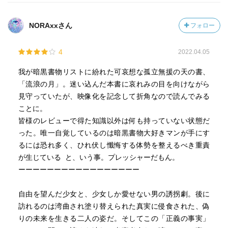
NORAxxさん
フォロー
4
2022.04.05
我が暗黒書物リストに紛れた可哀想な孤立無援の天の書、
「流浪の月」。迷い込んだ本書に哀れみの目を向けながら
見守っていたが、映像化を記念して折角なので読んでみる
ことに。
皆様のレビューで得た知識以外は何も持っていない状態だ
った。唯一自覚しているのは暗黒書物大好きマンが手にす
るには恐れ多く、ひれ伏し懺悔する体勢を整えるべき重責
が生じている と、いう事。プレッシャーだもん。
ーーーーーーーーーーーーーーーーー
自由を望んだ少女と、少女しか愛せない男の誘拐劇。後に
訪れるのは湾曲され塗り替えられた真実に侵食された、偽
りの未来を生きる二人の姿だ。そしてこの「正義の事実」