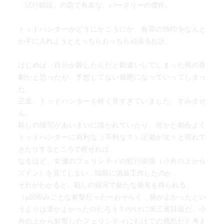
「試行錯誤」の題で有名な、バークリーの傑作。
トッドハンターがどうにかこうにか、有罪の烙印をなんと
か手に入れようとえっちらおっちら頑張るお話。
はじめは、自分が殺したんだと勘違いしてしまった男の喜
劇かと思ったが、予想してない展開になっていってしまっ
た。
正直、トッドハンターを軽く見すぎていました、すみませ
ん。
殺しの描写があいまいに描かれていたり、何かと都合よく
トッドハンターに有利な（不利な？）証拠が次々と現れて
きたりするところで察せれば。
なるほど、女優のフェリシティの犯行現場（小舟の上から
ズドン）を見てしまい、咄嗟に偽装工作したのか。
それがわかると、殺しの描写で新たな発見を得られる。
（p206/みごとな射撃だったーおそらく、腕がよかったとい
うよりは運がよかったのだろう？/やけに第三者目線だ。小
舟の上から射撃したフェリシティにむけての感想だと考え