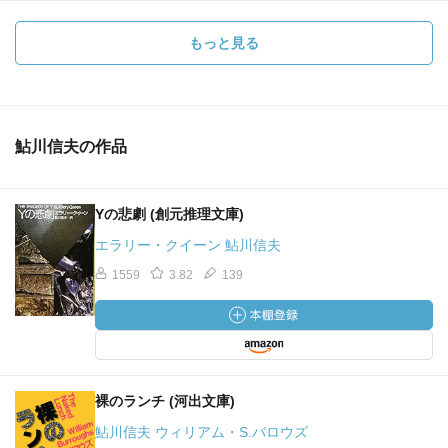
もっと見る
鮎川信夫の作品
Yの悲劇 (創元推理文庫)
エラリー・クイーン 鮎川信夫
1559
3.82
139
裸のランチ (河出文庫)
鮎川信夫 ウィリアム・S.バロウズ