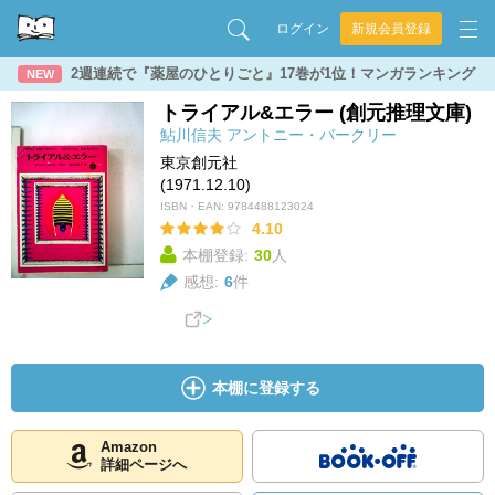
ログイン
新規会員登録
2週連続で『薬屋のひとりごと』17巻が1位！マンガランキング
NEW
トライアル&エラー (創元推理文庫)
鮎川信夫
アントニー・バークリー
東京創元社
(1971.12.10)
ISBN・EAN:
9784488123024
4.10
本棚登録:
30
人
感想:
6
件
本棚に登録する
Amazon
詳細ページへ