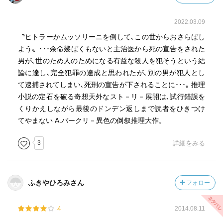
2022.03.09
〝ヒトラーかムッソリーニを倒して､この世からおさらばし
よう〟･･･余命幾ばくもないと主治医から死の宣告をされた
男が､世のため人のためになる有益な殺人を犯そうという結
論に達し､完全犯罪の達成と思われたが､別の男が犯人とし
て逮捕されてしまい､死刑の宣告が下されることに･･･｡ 推理
小説の定石を破る奇想天外なスト－リ－展開は､試行錯誤を
くりかえしながら最後のドンデン返しまで読者をひきつけ
てやまない A.バークリ－異色の倒叙推理大作。
3
詳細をみる
ふきやひろみさん
フォロー
4
2014.08.11