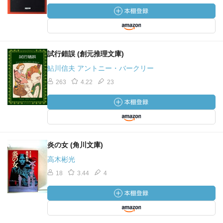
試行錯誤 (創元推理文庫)
鮎川信夫 アントニー・バークリー
263
4.22
23
炎の女 (角川文庫)
高木彬光
18
3.44
4