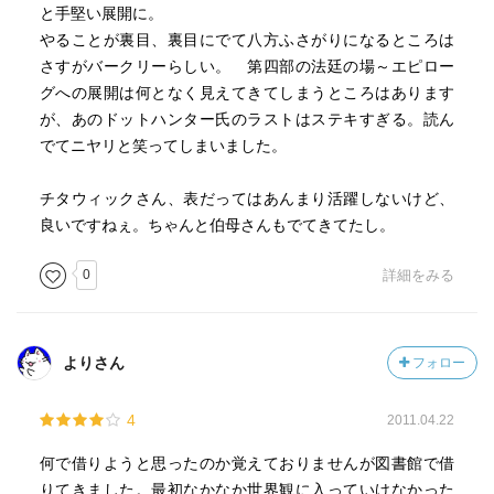
と手堅い展開に。
やることが裏目、裏目にでて八方ふさがりになるところは
さすがバークリーらしい。 第四部の法廷の場～エピロー
グへの展開は何となく見えてきてしまうところはあります
が、あのドットハンター氏のラストはステキすぎる。読ん
でてニヤリと笑ってしまいました。
チタウィックさん、表だってはあんまり活躍しないけど、
良いですねぇ。ちゃんと伯母さんもでてきてたし。
0
詳細をみる
よりさん
フォロー
4
2011.04.22
何で借りようと思ったのか覚えておりませんが図書館で借
りてきました。最初なかなか世界観に入っていけなかった