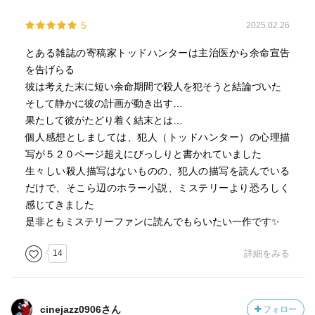
5
2025.02.26
とある雑誌の寄稿家トッドハンターは主治医から余命宣告
を告げらる
彼は考えた末に短い余命期間で殺人を犯そうと結論づいた
そして静かに彼の計画が動き出す…
果たして彼がたどり着く結末とは…
個人感想としましては、犯人（トッドハンター）の心理描
写が５２０ページ超えにびっしりと書かれていました
生々しい殺人描写はないものの、犯人の描写を読んでいる
だけで、そこら辺のホラー小説、ミステリーより恐ろしく
感じてきました
是非ともミステリーファンに読んでもらいたい一作です✨
14
詳細をみる
cinejazz0906さん
フォロー