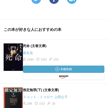
この本が好きな人におすすめの本
死命 (文春文庫)
薬丸岳
1584
3.63
153
推定無罪(下) (文春文庫)
スコット・トゥロー 上田公子
299
3.52
28