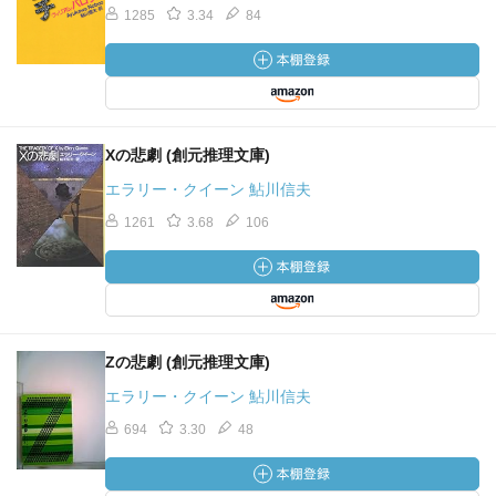
1285
3.34
84
Xの悲劇 (創元推理文庫)
エラリー・クイーン 鮎川信夫
1261
3.68
106
Zの悲劇 (創元推理文庫)
エラリー・クイーン 鮎川信夫
694
3.30
48