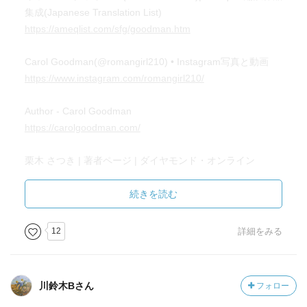
が席巻していて（懐かしい！！）埋もれてしまったとの見
集成(Japanese Translation List)
解だが、本国ではその後2度のエドガー賞（メアリ・ヒギン
https://ameqlist.com/sfg/goodman.htm
ズ・クラーク賞）を受賞しているサスペンス作家としての
実力者。
Carol Goodman(@romangirl210) • Instagram写真と動画
今後、過去作の邦訳も期待な作家さん。
https://www.instagram.com/romangirl210/
Author - Carol Goodman
https://carolgoodman.com/
栗木 さつき | 著者ページ | ダイヤモンド・オンライン
https://diamond.jp/ud/authors/5ef2f7b47765619925000000
続きを読む
出版翻訳データベース／栗木さつきさん
https://www.cavapoco.com/trs-data/db/k/kuriki_s.html
12
詳細をみる
骨と作家たち - キャロル・グッドマン／栗木さつき 訳｜東
京創元社
川鈴木Bさん
フォロー
https://www.tsogen.co.jp/np/isbn/9784488253080