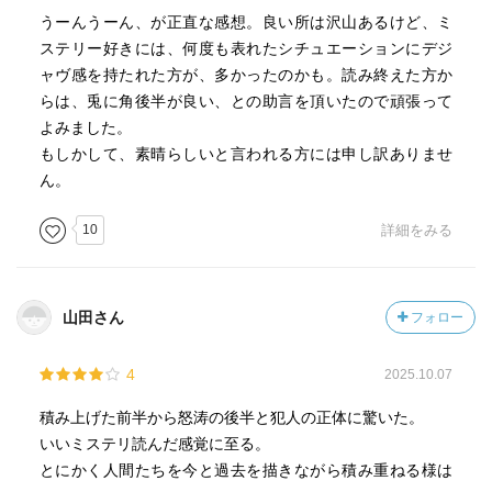
うーんうーん、が正直な感想。良い所は沢山あるけど、ミ
ステリー好きには、何度も表れたシチュエーションにデジ
ャヴ感を持たれた方が、多かったのかも。読み終えた方か
らは、兎に角後半が良い、との助言を頂いたので頑張って
よみました。
もしかして、素晴らしいと言われる方には申し訳ありませ
ん。
10
詳細をみる
山田さん
フォロー
4
2025.10.07
積み上げた前半から怒涛の後半と犯人の正体に驚いた。
いいミステリ読んだ感覚に至る。
とにかく人間たちを今と過去を描きながら積み重ねる様は