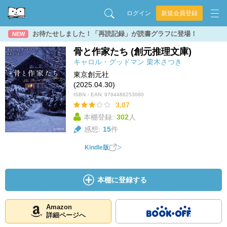
ログイン
新規会員登録
お待たせしました！「再読記録」が読書グラフに登場！
NEW
骨と作家たち (創元推理文庫)
キャロル・グッドマン
栗木さつき
東京創元社
(2025.04.30)
ISBN・EAN:
9784488253080
3.07
本棚登録:
302
人
感想:
15
件
Kindle版
本棚に登録する
Amazon
詳細ページへ