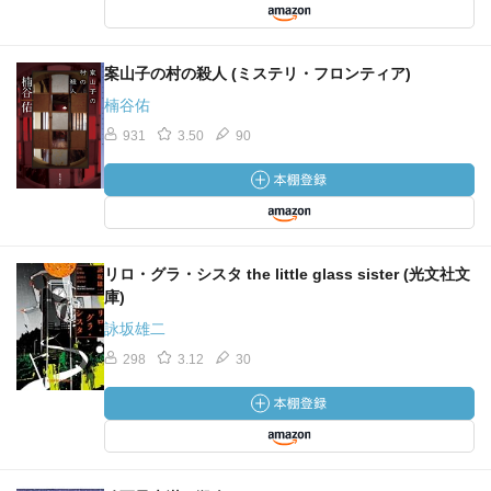
案山子の村の殺人 (ミステリ・フロンティア)
楠谷佑
931
3.50
90
リロ・グラ・シスタ the little glass sister (光文社文
庫)
詠坂雄二
298
3.12
30