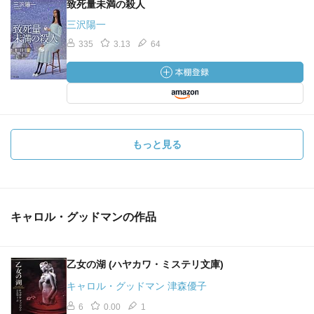
致死量未満の殺人
三沢陽一
335
3.13
64
もっと見る
キャロル・グッドマンの作品
乙女の湖 (ハヤカワ・ミステリ文庫)
キャロル・グッドマン 津森優子
6
0.00
1