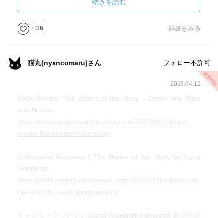
で好感が持てるのも、この王道な展開にして飽きを感じさ
続きを読む
せずに物語に没入させてくれることに効いているのだと思
う。
36
詳細をみる
何と言っても当の嵐の中心、レインの不在。
突然の出席の意が届いた後は、ぱったりと音信不通。
猫丸(nyancomaru)さん
フォロー不許可
待てど暮らせど現れる気配はない。
外は猛烈な吹雪が始まっており、立ち往生している可能性
2025.04.12
もあるという現実的な説明もあるにはあるが、やはり何か
Book Review: The Bones of the Story – Books and Bites
魂胆めいたものを想像してしまう面々の内面に巣食う不安
with Brooke
の表し方が秀逸。
https://booksandbiteswithbrooke.com/2023/09/15/book-
話の筋は全く違うけど、この「不在の力」は『レベッカ』
review-the-bones-of-the-story/
を思い起こさせるものがあった。
Caffeinated Reviewer | The Bones of the Story by Carol
終盤のクリスティオマージュ的な展開になってからは、ば
Goodman
たつきが多く逆にちょっとありきたり感の方が優ってしま
https://caffeinatedbookreviewer.com/2023/07/the-bones-of-
ったが全体として中々に面白かった。
the-story-by-carol-goodman.html
デビュー作『乙女の湖』以来、22年ぶりの邦訳とのこと。
解説三橋さんによれば、当時は『飛蝗の農場』や『半身』
キャロル・グッドマン(Carol Goodman)| ameqlist 翻訳作品