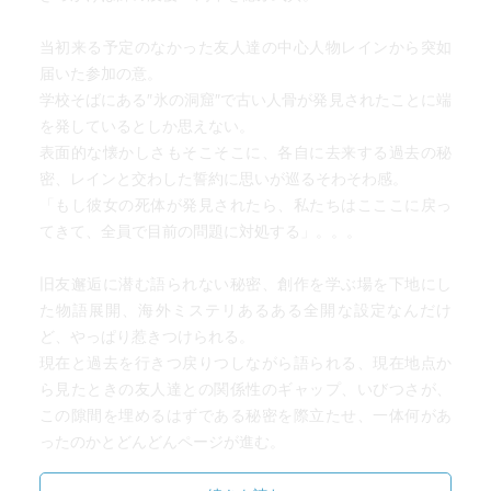
当初来る予定のなかった友人達の中心人物レインから突如
届いた参加の意。
学校そばにある″氷の洞窟″で古い人骨が発見されたことに端
を発しているとしか思えない。
表面的な懐かしさもそこそこに、各自に去来する過去の秘
密、レインと交わした誓約に思いが巡るそわそわ感。
「もし彼女の死体が発見されたら、私たちはこここに戻っ
てきて、全員で目前の問題に対処する」。。。
旧友邂逅に潜む語られない秘密、創作を学ぶ場を下地にし
た物語展開、海外ミステリあるある全開な設定なんだけ
ど、やっぱり惹きつけられる。
現在と過去を行きつ戻りつしながら語られる、現在地点か
ら見たときの友人達との関係性のギャップ、いびつさが、
この隙間を埋めるはずである秘密を際立たせ、一体何があ
ったのかとどんどんページが進む。
語り手であるエレン（レインの親友）の人柄が癖なく誠実