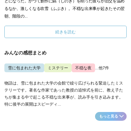
とになった。かつて創作に鎬（しのぎ）を削った彼らが旧交を温め
るなか、激しくなる吹雪（ふぶき）。不穏な出来事が起きたその翌
朝、階段の...
続きを読む
みんなの感想まとめ
雪に包まれた大学
ミステリー
不穏な夜
...他7件
物語は、雪に包まれた大学の会館で繰り広げられる緊迫したミス
テリーです。著名な作家であった教授の追悼式を前に、教え子た
ちが集まる中で起こる不穏な出来事が、読み手を引き込みます。
特に後半の展開はスピーディ...
もっと見る