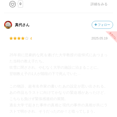
0
詳細をみる
真代さん
フォロー
4
2025.05.19
25年前に悲劇的な死を遂げた大学教授の追悼式にあつまっ
た当時の教え子たち。
吹雪に閉ざされ、やむなく大学の施設に泊まることに。
翌朝教え子の1人が階段の下で死んでいた…
この物語、超有名作家の書いたあの設定が思い出される。
あの作品もラストに向けてかなりの緊迫感があったけど、
こちらも負けず緊張感連続の展開。
過去大学で起きた事件の真相と現代の事件の真相が共にラ
ストで明かされ、そうだったのか！と唸ってしまう。