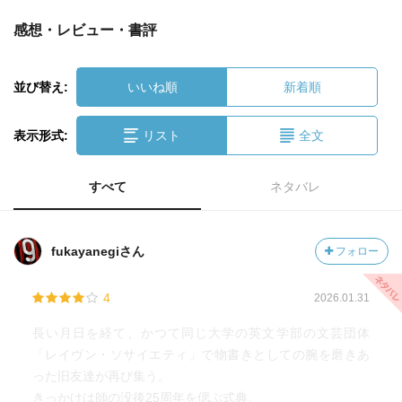
感想・レビュー・書評
並び替え:
いいね順
新着順
表示形式:
リスト
全文
すべて
ネタバレ
fukayanegiさん
フォロー
4
2026.01.31
長い月日を経て、かつて同じ大学の英文学部の文芸団体
「レイヴン・ソサイエティ」で物書きとしての腕を磨きあ
った旧友達が再び集う。
きっかけは師の没後25周年を偲ぶ式典。