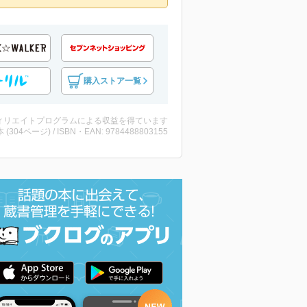
購入ストア一覧
ィリエイトプログラムによる収益を得ています
・本 (304ページ) / ISBN・EAN: 9784488803155