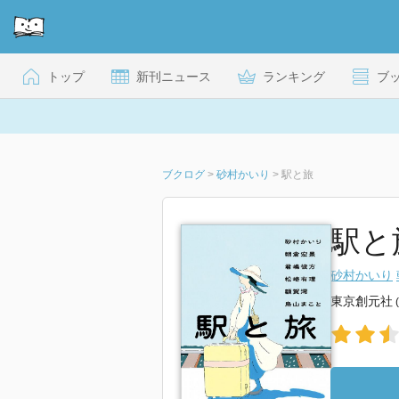
トップ
新刊ニュース
ランキング
ブ
ブクログ
>
砂村かいり
>
駅と旅
駅と
砂村かいり
東京創元社