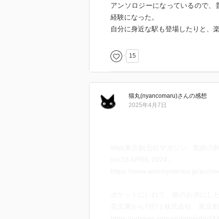
アンソロジーになっているので、
経験になった。
自分に身近な駅も登場したりと、
15
猫丸(nyancomaru)
さん
の感想
2025年4月7日
Web東京創元社マガジン : 気鋭
vol.16 APRIL 2024』
https://www.webmysteries.jp/archi
ポケットにいれて、旅のお供にし
芸文庫から刊行 | 株式会社 東京
https://prtimes.jp/main/html/rd/p