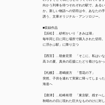
向かう列車を待つそれぞれの駅で、あるい
か。新しい物語への切符は今、あなたの手
誘う、文庫オリジナル・アンソロジー。
■収録作品
【浜松】…砂村かいり「きみは湖」
毎年同じ日に同じ場所で購入された切符。
に浮かぶ駅」に降り立つ
【西宮】…朝倉宏景 「そこに、私はいな
高３の夏、真央の応援にたどり着けなかっ
【札幌】…君嶋彼方 「雪花の下」
突然、子供を連れて実家に帰ってしまった
海道へ
【唐津】…松崎有理 「東京駅、残すべ
秋晴れの日に現れた巨大なもののけに対し