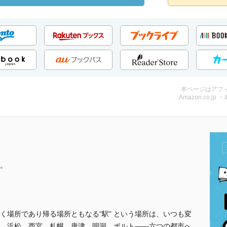
本ページはアフ
Amazon.co.jp 
。
く場所であり帰る場所ともなる“駅” という場所は、いつも変
。浜松、西宮、札幌、唐津、明洞、ポルト――六つの都市へ