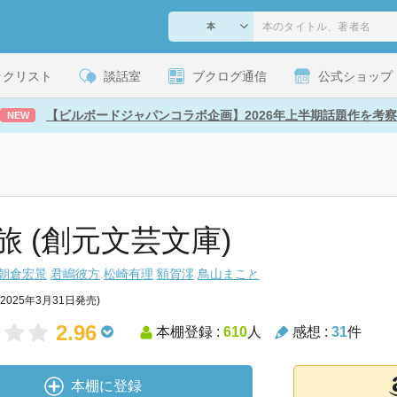
ックリスト
談話室
ブクログ通信
公式ショップ
【ビルボードジャパンコラボ企画】2026年上半期話題作を考察
NEW
旅 (創元文芸文庫)
朝倉宏景
君嶋彼方
松崎有理
額賀澪
鳥山まこと
(2025年3月31日発売)
2.96
本棚登録 :
610
人
感想 :
31
件
本棚に登録