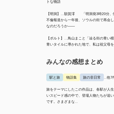
トな物語
【明洞】…額賀澪 「明洞発3時20分、
不倫報道から一年後、ソウルの街で再会し
なのだろうか――
【ポルト】…鳥山まこと「辿る街の青い模
青いタイルに導かれた地で、私は祖父母を
みんなの感想まとめ
駅と旅
物語集
旅の非日常
...他7
旅をテーマにしたこの作品は、各駅が人生
いスピード感の中で、登場人物たちが追い
です。さまざまな...