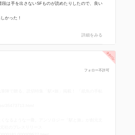
普段は手を出さないSFものが読めたりしたので、良い
楽しかった！
詳細をみる
フォロー不許可
の執筆陣で贈る、読切特集「駅×旅」掲載！ 『紙魚の手帖
ves/35473713.html
たくなるような一冊。アンソロジー『駅と旅』が創元文
創元社のプレスリリース
/000000181.000009527.html