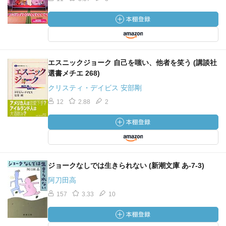
エスニックジョーク 自己を嗤い、他者を笑う (講談社
選書メチエ 268)
クリスティ・デイビス 安部剛
12
2.88
2
ジョークなしでは生きられない (新潮文庫 あ-7-3)
阿刀田高
157
3.33
10