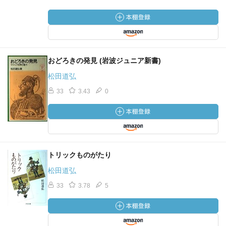
おどろきの発見 (岩波ジュニア新書)
松田道弘
33
3.43
0
トリックものがたり
松田道弘
33
3.78
5