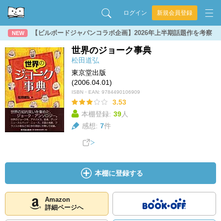
ログイン
新規会員登録
【ビルボードジャパンコラボ企画】2026年上半期話題作を考察
NEW
世界のジョーク事典
松田道弘
東京堂出版
(2006.04.01)
ISBN・EAN:
9784490106909
3.53
本棚登録:
39
人
感想:
7
件
本棚に登録する
Amazon
詳細ページへ