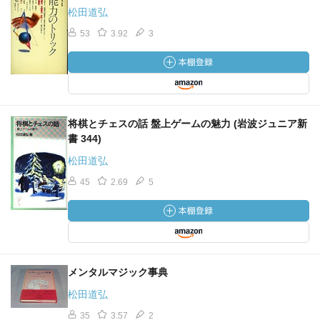
松田道弘
53
3.92
3
将棋とチェスの話 盤上ゲームの魅力 (岩波ジュニア新
書 344)
松田道弘
45
2.69
5
メンタルマジック事典
松田道弘
35
3.57
2