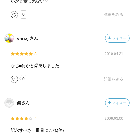
いかと素っ気ない？
0
詳細をみる
erinajiさん
フォロー
5
2010.04.21
なじ■何かと爆笑しました
0
詳細をみる
鏡さん
フォロー
4
2008.03.06
記念すべき一冊目にこれ(笑)