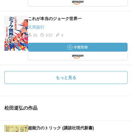
これが本当のジョーク世界一
天馬龍行
24
3.57
4
もっと見る
松田道弘の作品
超能力のトリック (講談社現代新書)