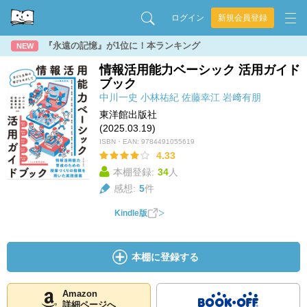
ログイン
新規会員登録
『永遠の記憶』が1位に！本ランキング
NEW
情報活用能力ベーシック 活用ガイド
ブック
中川一史
小林祐紀
佐藤幸江
岩﨑有朋
東洋館出版社
(2025.03.19)
ISBN・EAN:
9784491055619
4.33
本棚登録:
34
人
感想:
5
件
Kindle版
本棚に登録する
Amazon
詳細ページへ