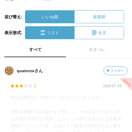
並び替え:
いいね順
新着順
表示形式:
リスト
全文
すべて
ネタバレ
quatorzeさん
フォロー
3
2026.07.18
情報活用能力って何？ どうするの？ に答える本。
情報活用能力の定義がまず難しく、その育成となるとなか
なか踏み出せない現実。しかしこの本で提案される情報活
用能力ベーシックを、どのように授業で実践できるか例を