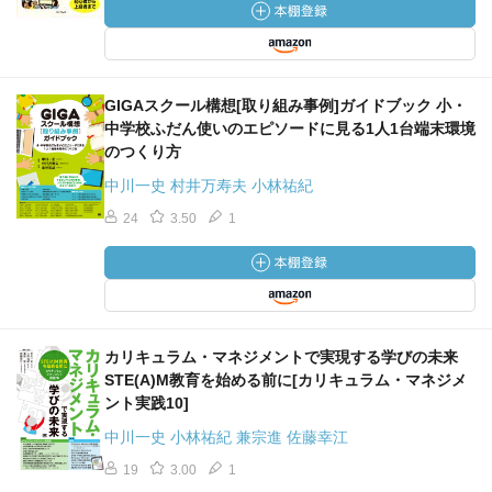
GIGAスクール構想[取り組み事例]ガイドブック 小・
中学校ふだん使いのエピソードに見る1人1台端末環境
のつくり方
中川一史 村井万寿夫 小林祐紀
24
3.50
1
カリキュラム・マネジメントで実現する学びの未来
STE(A)M教育を始める前に[カリキュラム・マネジメ
ント実践10]
中川一史 小林祐紀 兼宗進 佐藤幸江
19
3.00
1