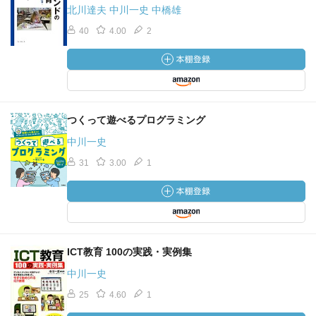
北川達夫 中川一史 中橋雄
40
4.00
2
つくって遊べるプログラミング
中川一史
31
3.00
1
ICT教育 100の実践・実例集
中川一史
25
4.60
1