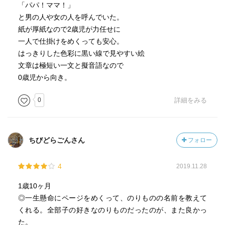
「パパ！ママ！」
と男の人や女の人を呼んでいた。
紙が厚紙なので2歳児が力任せに
一人で仕掛けをめくっても安心。
はっきりした色彩に黒い線で見やすい絵
文章は極短い一文と擬音語なので
0歳児から向き。
0
詳細をみる
ちびどらごんさん
フォロー
4
2019.11.28
1歳10ヶ月
◎一生懸命にページをめくって、のりものの名前を教えて
くれる。全部子の好きなのりものだったのが、また良かっ
た。