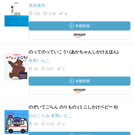
長田真作
132
3.55
6
のってのっていこう! (あかちゃんしかけえほん)
冬野いちこ
26
3.67
5
のぞいてごらん のりもの (ミニしかけベビー 6)
わだことみ 冬野いちこ
19
4.25
2