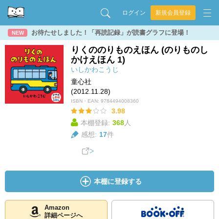
ログイン
新規会員登録
お待たせしました！「再読記録」が読書グラフに登場！
NEW
りくののりものえほん (のりものし
かけえほん 1)
いしかわこうじ
童心社
(2012.11.28)
ISBN・EAN:
9784494008360
3.98
本棚登録:
368
人
感想:
17
件
本棚に登録する
Amazon
詳細ページへ