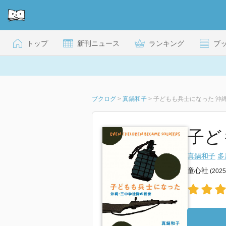
トップ
新刊ニュース
ランキング
ブ
ブクログ
>
真鍋和子
>
子どもも兵士になった 沖
子ど
真鍋和子
多
童心社
(202