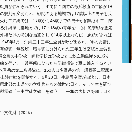
動員が強められていく。すでに全国での徴兵検査の年齢が19
の規則が変えられ、戦闘のある地域では17歳以上の男子を兵
受けて沖縄では、17歳から45歳までの男子が招集されて「防
る沖縄県北部地方では17・18歳の青年を中心に遊撃戦を想定
沖縄だけの特別な措置として14歳以上ならば、志願があれば
1945年1月、沖縄三中三年生全員が呼び出され、軍の要請に
有線班・無線班・暗号班に分けられた三年生は空腹と重労働
縄全島の中学校・師範学校は学校ごとに鉄血勤皇隊を結成す
練を行い、非常事態になったら防衛招集で軍に編入するとい
八重岳の第二歩兵隊に、150人は多野岳の第一護郷隊二配属さ
の上陸作戦を開始する。6月23日、牛島司令官が自決し、日本
県北部の山岳での学徒兵たちの戦世の日々。そして生き延び
慰霊碑「三中学徒之碑」を建立し、平和の大切さを願う日々
文化財（2025）