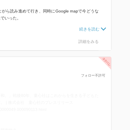
ら読み進めて行き、同時にGoogle mapで今どうな
んでいった。
えられず、武器は竹槍に小榴弾だけ。そんな状態で、戦
詳細をみる
の中死んでいく中学生の少年たち。
然。
われ続け、"日本は必ず勝利する。必ず友軍が助けに来て
軍をこっぱ微塵にしてくれるはず"と洗脳され、死ぬこ
価値観の中、必死に戦い、無念にも命を落としていった
フォロー不許可
和。」戦後80年、童心社はこれからを生きる子どもた
、自分の家族は山中に逃げ、避難生活をしているがどこ
。 | 株式会社 童心社のプレスリリース
/000000049.000090113.html
たもも同然。