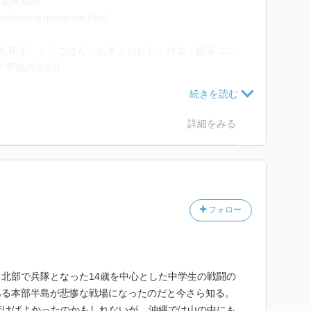
文芸家協会
カの大学に留学し、当時は、上からの命令に従うだけ
-book/war-experience.html
れなかったことに気づいたことや、
ようにしなければならないのだと悟った話も良かった。
鍋 和子）｜「ごはん・お米とわたし」作文・図画コン
 平成25年6月
でたくさんの人に読んでほしい。
contest/message02
に生きてこれたことに感謝し、これからも戦争のない日
詳細をみる
せる日本であってほしい。
88
ームページ
フォロー
学徒隊の戦世 (単行本図書) ：真鍋和子／多屋光孫 -
ch/info.php?isbn=9784494020898
北部で兵隊となった14歳を中心とした中学生の戦闘の
ある本部半島が悲惨な戦場になったのだと今さら知る。
行けばよかったのかもしれないが、沖縄では山の中にも