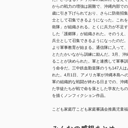
からの戦力の増強は困難で、沖縄内部での
歳に引き下げられており、さらに防衛招集
士として召集できるようになった。これを
衛隊」が組織される。とくに兵力が不足す
した「護郷隊」が組織された。そのうえ、
兵士として召集できるようになったのだ。
より軍事教育が始まる。通信隊に入って、
とたたかいながら訓練に励んだ。3月、沖
ることが決められた。軍と連携して軍事訓
う命令だ。三中鉄血勤皇隊のうち147人は
れた。4月1日、アメリカ軍が沖縄本島へ
軍の組織的な戦闘が終わる日までの、沖縄
た学徒たちが戦で命を落とした学友たちの
を描くノンフィクション作品。
こども家庭庁こども家庭審議会推薦児童福祉