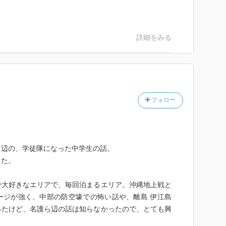
詳細をみる
フォロー
ら辺の、学徒隊になった中学生の話。
った。
で大好きなエリアで、毎回泊まるエリア。沖縄地上戦と
ージが強く、中部の防空壕での怖い話や、離島 伊江島
ったけど、名護ら辺の話は知らなかったので、とても興