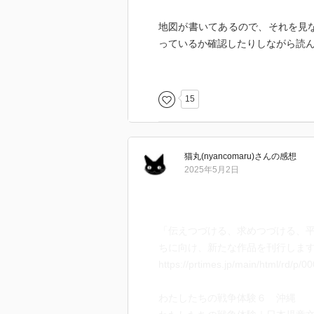
地図が書いてあるので、それを見なが
っているか確認したりしながら読
ろくな訓練も受けず、単発銃も与
15
闘に参加させられ、理不尽だらけ
アメリカ軍との戦力の差は一目同
それでも"日本が勝っている"と言
猫丸(nyancomaru)
さん
の感想
くれる。神風が吹いて、アメリカ
2025年5月2日
とが美徳とされる訳のわからない
子どもたち。
そして突然の解散。
「伝えつづける、求めつづける、平
すでに街はアメリカ軍に占領され
ちに向け、新たな作品を刊行します
にいるかも分からない。
https://prtimes.jp/main/html/rd/p
武器も返納させられ、見捨てられ
心細かっただろうなぁ。
わたしたちの戦争体験６ 沖縄