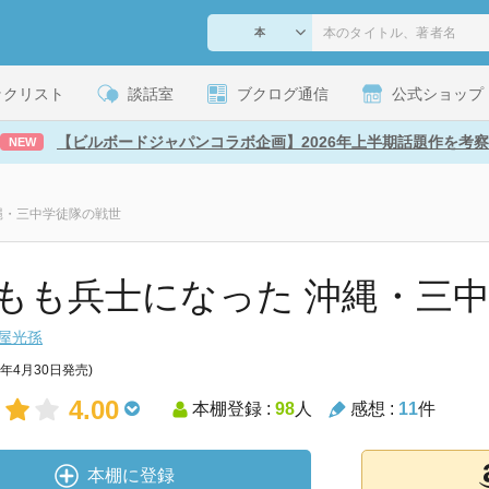
ックリスト
談話室
ブクログ通信
公式ショップ
【ビルボードジャパンコラボ企画】2026年上半期話題作を考察
NEW
縄・三中学徒隊の戦世
もも兵士になった 沖縄・三
屋光孫
5年4月30日発売)
4.00
本棚登録 :
98
人
感想 :
11
件
本棚に登録