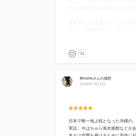
わたしたちの戦争体験｜日本児童
学徒隊だった少年の1人がアメリ
https://jidoubungei.jp/association
で、自ら自由に考えることが許さ
自分自身で物事を判断し、考える
審査員からの応援メッセージ（真
クール｜食や農を学ぶ｜JAグループ
怖いけど怖すぎず、読みやすいの
https://life.ja-group.jp/education/
平和な時代に生まれて戦争知らず
真鍋 和子 - Webcat Plus
11
本、平和な暮らし、安心して暮ら
https://webcatplus.jp/creator/2320
多屋光孫（たや みつひろ）公式ホ
fkhrsme
さん
の感想
https://mt.voog.com/ja
2026年7月12日
子どもも兵士になった 沖縄・三中
童心社
https://www.doshinsha.co.jp/sear
日本で唯一地上戦となった沖縄の、
実話。今はちゅら海水族館などが
本土は空襲を避けるために田舎に