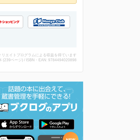
ィリエイトプログラムによる収益を得ています
・本 (239ページ) / ISBN・EAN: 9784494020898