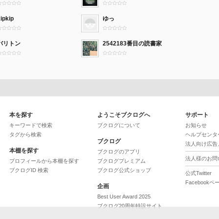
ipkip
ゆっ
バリトン
2542183番目の読書家
本を探す
ようこそブクログへ
サポート
キーワードで検索
ブクログについて
お知らせ
タグから検索
ヘルプセンタ
ブクログ
法人向け広告
本棚を探す
ブクログのアプリ
法人様のお問
プロフィールから本棚を探す
ブクログプレミアム
ブクログID 検索
ブクログ公式ショップ
公式Twitter
Facebookペ
企画
Best User Award 2025
ブクログ20周年特設サイト