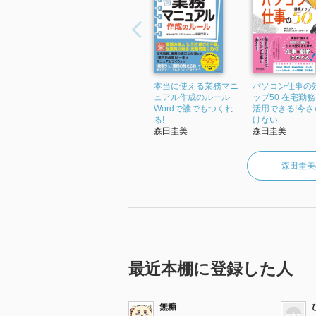
本当に使える業務マニ
パソコン仕事の
ュアル作成のルール
ップ50 在宅勤
Wordで誰でもつくれ
活用できる!今さ
る!
けない
森田圭美
森田圭美
森田圭美
最近本棚に登録した人
無糖