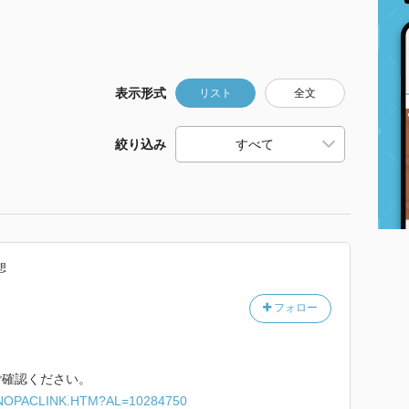
表示形式
リスト
全文
絞り込み
想
フォロー
ご確認ください。
ARINOPACLINK.HTM?AL=10284750