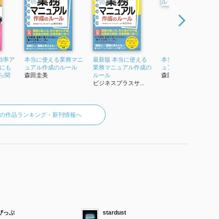
効率ア
本当に使える業務マニ
最新版 本当に使える
本当に使える業務マ
務にも
ュアル作成のルール
業務マニュアル作成の
ュアル作成のルール
ら聞
森田圭美
ルール
森田圭美
ビジネスプラスサ...
の作品ランキング・新刊情報へ
ぴっぷ
stardust