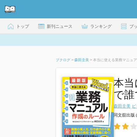
トップ
新刊ニュース
ランキング
ブ
ブクログ
>
森田圭美
>
本当に使える業務マニュアル
本当
で誰
森田圭美
ビ
同文舘出版