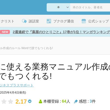
ックリスト
談話室
ブクログ通信
公式ショップ
2週連続で『薬屋のひとりごと』17巻が1位！マンガランキング
NEW
作成のルール Wordで誰でもつくれる!
に使える業務マニュアル作成の
でもつくれる!
ジネスプラスサポート
(2025年4月4日発売)
2.17
本棚登録 :
64
人
感想 :
3
件