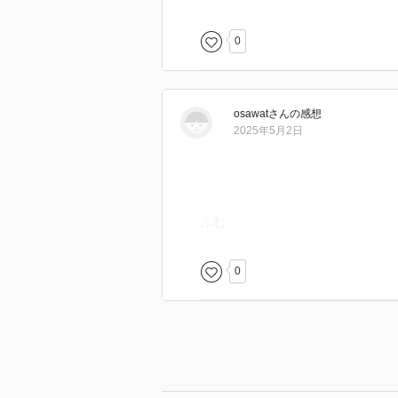
0
osawat
さん
の感想
2025年5月2日
ふむ
0