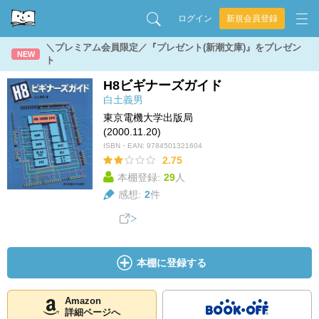
ログイン
新規会員登録
＼プレミアム会員限定／『プレゼント(新潮文庫)』をプレゼン
NEW
ト
H8ビギナーズガイド
白土義男
東京電機大学出版局
(2000.11.20)
ISBN・EAN:
9784501321604
2.75
本棚登録:
29
人
感想:
2
件
本棚に登録する
Amazon
詳細ページへ