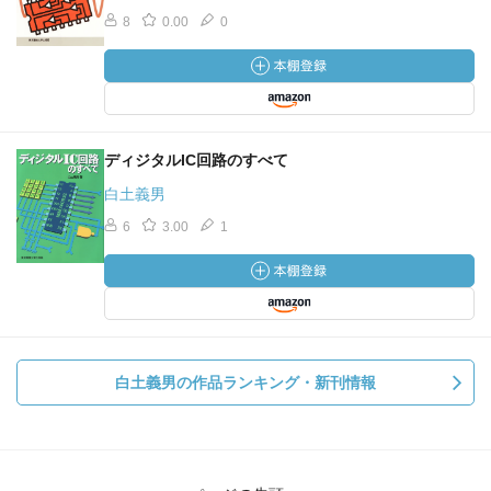
8
0.00
0
ディジタルIC回路のすべて
白土義男
6
3.00
1
白土義男の作品ランキング・新刊情報