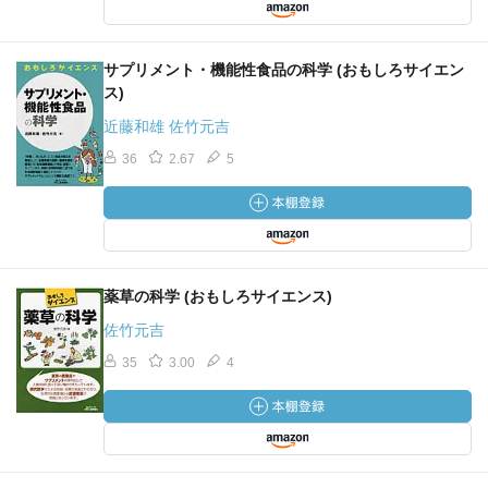
サプリメント・機能性食品の科学 (おもしろサイエン
ス)
近藤和雄 佐竹元吉
36
2.67
5
薬草の科学 (おもしろサイエンス)
佐竹元吉
35
3.00
4