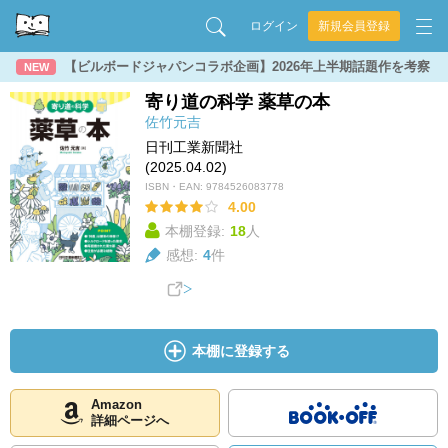
ログイン
新規会員登録
【ビルボードジャパンコラボ企画】2026年上半期話題作を考察
NEW
寄り道の科学 薬草の本
佐竹元吉
日刊工業新聞社
(2025.04.02)
ISBN・EAN:
9784526083778
4.00
本棚登録:
18
人
感想:
4
件
本棚に登録する
Amazon
詳細ページへ