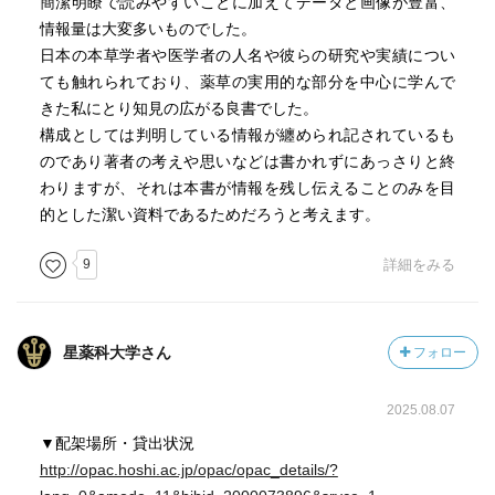
簡潔明瞭で読みやすいことに加えてデータと画像が豊富、
情報量は大変多いものでした。
日本の本草学者や医学者の人名や彼らの研究や実績につい
ても触れられており、薬草の実用的な部分を中心に学んで
きた私にとり知見の広がる良書でした。
構成としては判明している情報が纏められ記されているも
のであり著者の考えや思いなどは書かれずにあっさりと終
わりますが、それは本書が情報を残し伝えることのみを目
的とした潔い資料であるためだろうと考えます。
9
詳細をみる
星薬科大学さん
フォロー
2025.08.07
▼配架場所・貸出状況
http://opac.hoshi.ac.jp/opac/opac_details/?