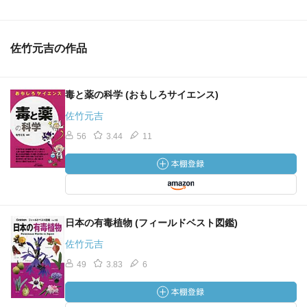
佐竹元吉の作品
毒と薬の科学 (おもしろサイエンス)
佐竹元吉
56
3.44
11
日本の有毒植物 (フィールドベスト図鑑)
佐竹元吉
49
3.83
6