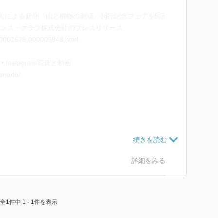
さんによる新刊『山と植物の刺繍』刊行記念フェアを5店
ニエンス・クラブ株式会社のプレスリリース
/000001678.000009848.html
) • Instagram写真と動画
sanada/
ォーグ社
l.html?id=2736
詳細をみる
全1件中 1 - 1件を表示