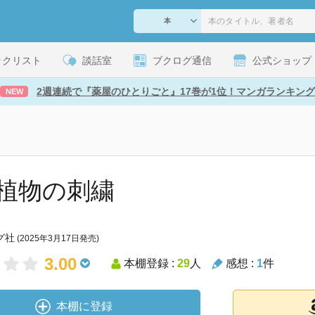
ックリスト
談話室
ブクログ通信
公式ショップ
2週連続で『薬屋のひとりごと』17巻が1位！マンガランキング
NEW
植物の刺繍
グ社
(2025年3月17日発売)
3.00
本棚登録 :
29
人
感想 :
1
件
本棚に登録