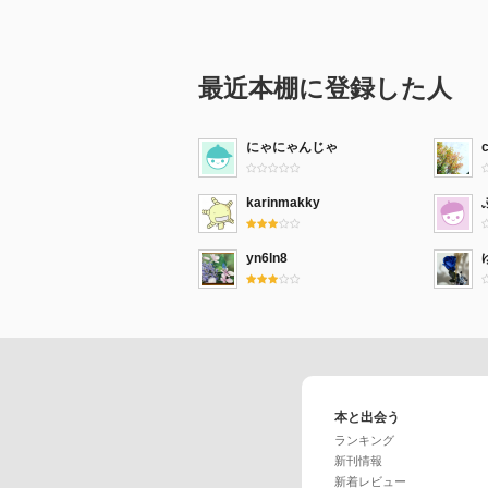
最近本棚に登録した人
にゃにゃんじゃ
karinmakky
yn6ln8
本と出会う
ランキング
新刊情報
新着レビュー