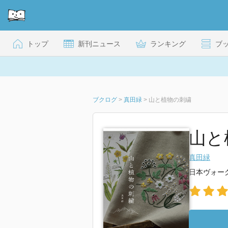
トップ
新刊ニュース
ランキング
ブ
ブクログ
>
真田緑
>
山と植物の刺繍
山と
真田緑
日本ヴォー