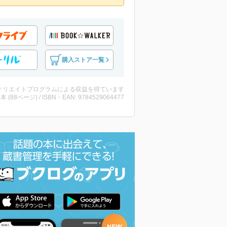
購入ストア一覧
ィリエイトプログラムによる収益を得ています
 ・本 (88ページ) / ISBN・EAN: 9784529064477