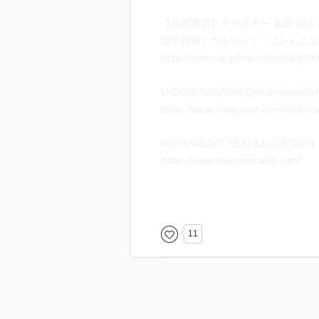
【蔦屋書店】デザイナー 真田 緑
舗で開催 | カルチュア・コンビ
https://prtimes.jp/main/html/rd/p
MIDORI SANADA(@midorisanada
https://www.instagram.com/midori
H/A/R/V/E/S/T TEXTILE / DESIGN
https://www.midorisanada.com/
山と植物の刺繍 - 出版物 | 日本ヴ
https://nihonvogue.com/book/detai
11