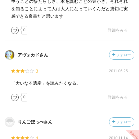
れ以上の何かを担っているように見えてきてしまう。
争うことの惨たらしさ、本を読むことの豊かさ、それぞれ
この残りは別枠で…
を知ることによって人は大人になっていくんだと痛切に実
感できる良書だと思います
問題の？解放部分
0
詳細をみる
では、「ミスター・ピップ」の、マティルダが島を出てか
らのトラウマから解き放たれていく部分。解説には、この
部分が「興味がうすれた」としているレヴューもある、と
書いてあった。
アヴォカドさん
フォロー
物語的には、ソロモン諸島に着いたマティルダは、父とオ
ーストラリア・タウンズビルで再会し、大学を出てディケ
3
2011.06.25
ンズについて論文を書き、ニュージーランドにミスター・
ワッツの元妻に会いに行き、英国でこの語りを書き上げて
「大いなる遺産」を読みたくなる。
島に戻る、といったところなのだが。レヴューの人はたぶ
0
詳細をみる
んそんなにトラウマからはすぐに解放されないだろう、と
しているのだろう。その辺りは自分には想像するほかない
のだが。
彼は必要に応じて私たちが望む人になったのだろう。そ
りんごほっぺさん
フォロー
しておそらく、世の中にはそういう人がいるものなんだ。
私たちが作る空間にすっぽり入り込んで、隙間を埋めてく
4
2010.11.14