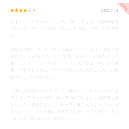
4
2022.04.01
タイトル『ミスター・ピップ』のピップとは、英国作家チ
ャールズ・ディケンズの『大いなる遺産』の主人公の名前
だ。
1990年初頭、ブーゲンヴィル島がパプア・ニューギニア政
府によって封鎖されていた期間、島の唯一の白人の「先
生」ミスター・ワッツが、ディケンズの小説『大いなる遺
産』を子どもたちに１章ずつ朗読しはじめるころから、物
語はゆっくりと動きだす。
〈僕の父の名前はピリップで、僕のクリスチャンネームは
フィリップだったので、幼い僕の口ではどちらの名前もき
ちんと長く発音できずに、ピップと聞こえるようにしか言
えなかった。だから僕は自分のことをピップと呼び、人に
もピップと呼ばれるようになった。〉