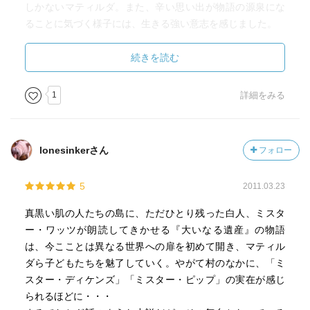
しかないマティルダ。また、辛い思い出が物語の源泉にな
ることに気づく様子には、生きる強い意志を感じました。
南太平洋と聞けば、美しい海をはじめとした豊かな自
続きを読む
然、明るくておおらかな人々といった平和な世界のイメー
ジだった。そして驚くべきは、この悲劇が起こっていたの
1
詳細をみる
はわずか15年ほど前の話であり、現在もその不安定な状態
が続いていること。私が安くていいファンデーションを探
したり、ルーズソックスで足を細く見せようとしていたあ
lonesinkerさん
フォロー
のときにも、そして今だって、世界のどこかで起きている
ことがある。ちゃんと知っていこうと思う。
5
2011.03.23
ブーゲンビルの悲劇については、このサイトがわかりや
すかった！→
http://shinrin-journalist.la.coocan.jp/sub4-
真黒い肌の人たちの島に、ただひとり残った白人、ミスタ
16.html
ー・ワッツが朗読してきかせる『大いなる遺産』の物語
は、今こことは異なる世界への扉を初めて開き、マティル
ダら子どもたちを魅了していく。やがて村のなかに、「ミ
スター・ディケンズ」「ミスター・ピップ」の実在が感じ
られるほどに・・・