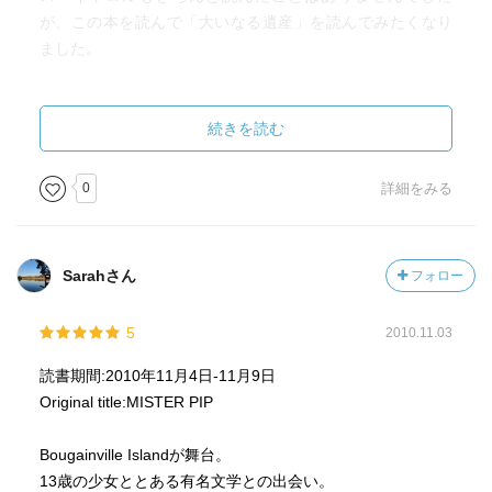
うことに関しても。「要らない」と断言できるかはきつい
が、この本を読んで「大いなる遺産」を読んでみたくなり
と思うけど、少なくともこの作品に関しては、装飾をかな
ました。
り削り落としている感触は感じた。
さて、解放のされ方がどうか、というテーマだったのに物
舞台となっているのは、1990年初頭のブーゲンヴィル島。
語論にそれているけど（笑）、自分的にはそこまで違和感
ソロモン諸島の北にある、パプアニューギニアの島です。
続きを読む
は感じない。というか、やはりジョーンズの伝えようとし
ブーゲンヴィル、と言う名前の響きからブーゲンビリアが
たかったのは、個人的な問題より、もっと大きな（といっ
咲いてるのかなあと思っていたらそうではなくて、ブーゲ
0
詳細をみる
たらいけないかな）社会でどのように物語を紡いで行ける
ンビリアは南米が原産の花でした。どちらも、フランス人
のかとかそっちにあると自分は思うから。
探検家ブーガンヴィル(1729-1811)にちなんだ名前だそうで
（２０１６ １２／３１）
す。世界のあちこちに名前を残すブーガンヴィル。「世界
Sarahさん
フォロー
周航記」という著作もあるようです。作中に主人公の先祖
の話が出ていたのですが、もしかしたらこれにちなんだ内
5
2010.11.03
容だったのかも。
読書期間:2010年11月4日-11月9日
この物語は、そんな背景を知らなくても楽しめました。楽
Original title:MISTER PIP
しかったから背景を知りたくなったというか。
Bougainville Islandが舞台。
13歳の少女ととある有名文学との出会い。