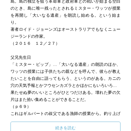
島。島の独立を狙う革命軍と政府軍との戦いが始まる空白
のとき、島に唯一残ったとされるミスター・ワッツが授業
を再開し「大いなる遺産」を朗読し始める。という始ま
り。
著者ロイド・ジョーンズはオーストラリアでもなくニュー
ジーランドの作家。
（２０１６ １２／２７）
父兄先生日
「ミスター・ピップ」…「大いなる遺産」の朗読のほか、
ワッツの授業には子供たちの親などを呼んで、彼らが教え
たいことを自由に語ってもらう、というのがある。カニの
穴の天気予報とかフウセンカズラとかほかにもいろいろ…
果たせぬ夢のいいところがひとつだけある。壊れた夢の欠
片はまた拾い集めることができることだ。
（ｐ６９）
これはギルバートの叔父である漁師の授業から。釣り上げ
られた魚は果たせぬ海の夢を見ている、という。
続きを読む