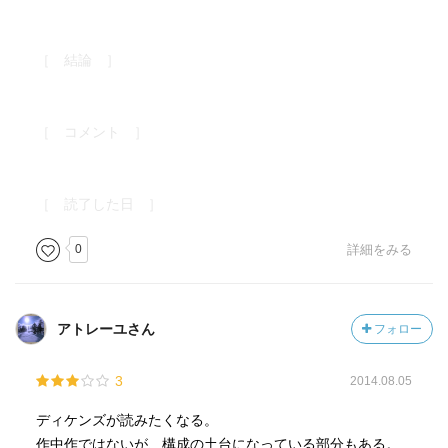
うか。
村にやって来たランボーこと革命軍と村の人々は、七夜続
くミスター・ワッツのピップ物語を聞く。それはまるで千
［ 結論 ］
一夜物語のように死と隣り合わせでありながら、皆で物語
を編み上げていく幻想的な夜となる。ミスター・ワッツの
生い立ちの話に、「大いなる遺産」や前の授業で話された
［ コメント ］
父母達の話が混ぜ合わされる。
それは、そこにいる私たちが貢献して作り上げたひとつの
物語だった。彼は私たち村人が経験する世界を、私たちの
［ 読了した日 ］
眼前に繰り広げてくれているのである。私たちには鏡がな
0
詳細をみる
い。私たちは自分たちが何者であるかを語る物語を聞き、
あの焚き火で燃えてしまったと感じている何かをそこに聞
くことができた。
（ｐ２０８）
アトレーユさん
フォロー
ただし第七夜は訪れず、来たのはランボー達を捕虜にした
レッドスキン兵と士官。そこでミスター・ワッツと彼を讃
3
2014.08.05
えたマティルダの母親が殺され、マティルダも士官にレイ
プされそうになる。その場面から。
ディケンズが読みたくなる。
現実はどこか遠くにあって、そこにいる私と士官とには何
作中作ではないが、構成の土台になっている部分もある。