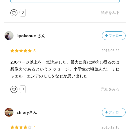
ミスター・ピップとは誰か
「ミスター・ピップ」小さな区切りで細かく分かれている
0
詳細をみる
けど、大まかに言えば今日読み進めたところは、第１部か
ら第２部へというところ。ゆっくり島の世界に入り込み不
穏な背景とミスター・ワッツの小さな世界が語られるとこ
kyokosue さん
フォロー
ろから、レッドスキン兵（政府軍）が来て物語が急に動く
ところへ。マティルダが砂浜に書いた「ピップ」の文字か
5
2016.03.22
らレッドスキン兵が、それを敵の革命軍だと誤解して始ま
る悲劇。そして教室にあったはずの「大いなる遺産」の本
200ページ以上を一気読みした。暴力に真に対抗し得るのは
がなかった謎。
想像力であるというメッセージ。小学生の頃読んだ、ミヒ
動き出す前、マティルダとミスター・ワッツとの対話が進
ャエル・エンデのモモをなぜか思い出した
み、そこからワッツとグレイスの過去が垣間見えてくる。
ピップは孤児だ。孤児は、言ってみれば他国へ移住した人
0
詳細をみる
と同じなんだ。ピップはある社会のレベルから、もうひと
つの社会のレベルへと移住していく途中なんだよ。洋服を
変えたみたいに名前も変えて、それがピップの移住の手助
shioryさん
フォロー
けになるというわけだ
（ｐ７９）
4
2015.12.18
ピップも名前を変え、グレイス（ミセス・ワッツ）も名前