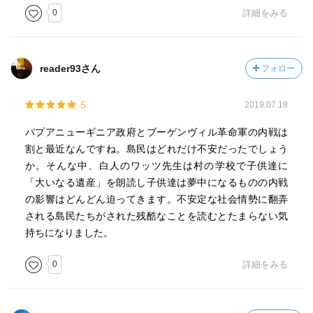
0
詳細をみる
てブーゲンヴィルからオーストラリアへ、イギリスへと、
中心に向かってさかのぼる。それは、ポストコロニアル状
況を生きる多くの移民たちがたどる道だが、成長したマテ
ィルダは、ピップのなしえなかったこと、すなわち＜家＞
reader93さん
フォロー
への帰り道をみつける地図としてディケンズのテクストを
読み変える力を示すのである。文学の可能性を力強く提示
5
2019.07.18
する傑作だ。
パプアニューギニア政府とブーゲンヴィル革命軍の内戦は
割と最近なんですね。島民はどれだけ不安だったでしょう
か。そんな中、白人のワッツ先生は村の学校で子供達に
「大いなる遺産」を朗読し子供達は夢中になるものの内戦
の影響はどんどん迫ってきます。不安定な社会情勢に翻弄
される島民たちがされた残酷なことを読むとたまらない気
持ちになりました。
0
詳細をみる