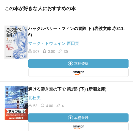
この本が好きな人におすすめの本
ハックルベリー・フィンの冒険 下 (岩波文庫 赤311-
6)
マーク・トウェイン 西田実
507
3.80
35
輝ける碧き空の下で 第1部 (下) (新潮文庫)
北杜夫
53
4.00
4