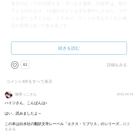
孤児のピップが活躍する『大いなる遺産』の世界は、島の
子どものひとり、13歳のマティルダを夢中にさせた。マテ
ィルダたち子どもは、ミスター・ワッツが与えてくれた物
語の世界に浸って夜を過ごす。
「別の場所へと飛び去ること、それがヴィクトリア朝の英
国であることは、私たちには問題ではなかった。いともた
続きを読む
やすくその場所へ行けた。ただうるさい、犬と雄鶏たちの
声だけがいつも私たちをこの場所に連れ戻すのだった。」
61
詳細をみる
ストーリーは『大いなる遺産』とともに進んでいくけれ
コメント
4
件をすべて表示
ど、小説の内容を知らなくても大丈夫。マティルダたちと
ともにピップの世界を知っていけばいい。それでもきっと
地球っこさん
2022.04.01
『ミスター・ピップ』を読んだあとは、『大いなる遺産』
ハイジさん、こんばんは♪
も読んでみたくなるだろう。
はい、読みましたよ～
マティルダは理不尽に奪われていく日常のなかにあって、
この本は白水社の翻訳文学レーベル「エクス・リブリス」のシリーズ...
続き
誰にも奪われることのない心に「私の物語」を抱えなが
をみる
ら、暴力世界と物語世界を揺れ動く。