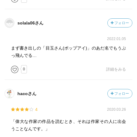
ツが語る『大いなる遺産』は（そして彼自身の物語も）、
多くの省略や改変を含んだものだった。しかしジョーンズ
は、オリジナルのテクストに対する改変や誤読を、むしろ
solala06さん
フォロー
新しい可能性を開くものとして、積極的な意味をあたえて
いるようだ。
2022.01.05
たとえば、お金がなくても「ジェントルマン」になれるの
かという生徒の問いに対し、ミスター・ワッツは憤然と、
まず書き出しの「目玉さん(ポップアイ)」のあだ名でもうぶ
もちろんだと答える。「ジェントルマン」とは品位をそな
っ飛んでる…
えた人、つねに正しいことをする人なのだと。この答え
0
詳細をみる
は、ディケンズの小説に照らせば、正しいが、間違ってい
るということになるだろう。ディケンズは、社会的地位に
関わらない人間の品位を強調してはいるが、少年ピップが
ひたすら追い求めるのは、階級上昇にほかならない。とこ
hacoさん
フォロー
ろがマティルダの母は、まさに、どんな状況においてもつ
ねに正しいことを行うことで「ジェントルマン」であるこ
4
2020.03.26
とを示すのである。
大英帝国の辺境において自在に読み変えられた少年ピップ
「偉大な作家の作品を読むとき、それは作家その人に出会
の物語を導きに、少女マティルダは、自分自身の移動を行
うことなんです。」
っていく。初めは、母親から身をひきはがすために。そし