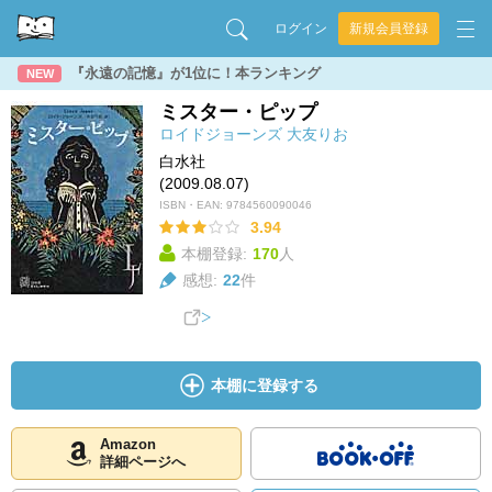
ログイン
新規会員登録
『永遠の記憶』が1位に！本ランキング
NEW
ミスター・ピップ
ロイドジョーンズ
大友りお
白水社
(2009.08.07)
ISBN・EAN:
9784560090046
3.94
本棚登録:
170
人
感想:
22
件
本棚に登録する
Amazon
詳細ページへ