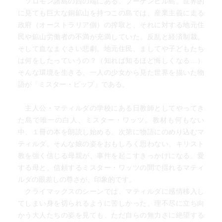
ソロモン諸島の西の端にある、ブーゲンビル島。世界的
他者との対立と自己との対話を通して、マティルダがどん
に見ても巨大な銅鉱山を持つこの島では、産業主義に走る
な未来を選びとったか、そんな物語でもあると思ったの
政府（オーストラリア側）の搾取と、それに対する地元住
だ。
民や鉱山労働者の不満が充満していた。反乱と経済制裁。
そして血なまぐさい悲劇。地元住民、ましてや子どもたち
「明るい太陽の周りに嵐雲が集まるのも気づかずにい
は何をしたっていうの？（知れば知るほど悔しくなる…）
た」、彼女に訪れた突然のクライマックス。
そんな環境を生きる、一人の少女から見た世界を描いた物
そんな思い出を持っているとき、人はいったいどうしたら
語が「ミスター・ピップ」である。
いいのだろう。
マティルダは思う。
主人公・マティルダの学校にある日教師としてやってき
「忘れたいと願うことは間違っているような気がする」
た島で唯一の白人、ミスター・ワッツ。教材も何もない
と。
中、１冊の本を朗読し始める。次第に物語にのめり込むマ
どうしてこの物語が書かれたのだろう。
ティルダ。そんな娘の姿をおもしろく思わない、キリスト
私はマティルダとともに島でのできごとを経験して、その
教を強く信じる母親が、事件を起こすきっかけになる。愛
答えにたどり着く。
する母と、信頼するミスター・ワッツの間で揺れるマティ
「そこから歩き出すために。」と。
ルダの眼差しの尊さが、印象的です。
クライマックスのシーンでは、マティルダに感情移入し
てしまい身を切られるように苦しかった。理不尽に立ち向
かう大人たちの姿を見ても、ただ自らの無力さに絶望する