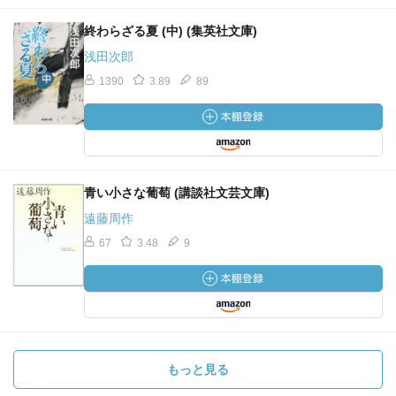
終わらざる夏 (中) (集英社文庫)
浅田次郎
1390
3.89
89
青い小さな葡萄 (講談社文芸文庫)
遠藤周作
67
3.48
9
もっと見る