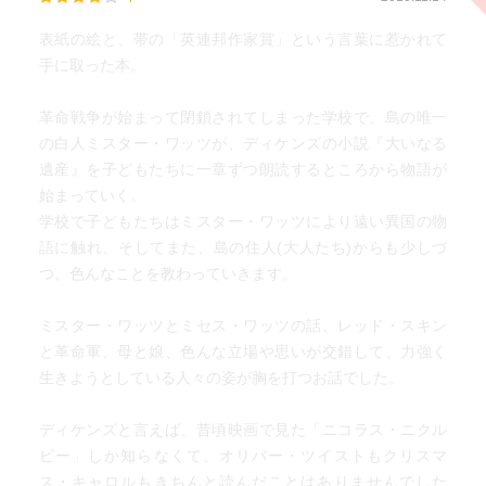
れる人たち。
（ｐ２６３）
表紙の絵と、帯の「英連邦作家賞」という言葉に惹かれて
ミスター・ワッツのことをニュージーランド訪問後に回想
手に取った本。
しているところから。島にいた時と比べかなり冷静に人間
を見られるようになったマティルダ。先生が必要だったか
革命戦争が始まって閉鎖されてしまった学校で、島の唯一
ら先生となり、ピップをレッドスキン軍に差し出さなくて
の白人ミスター・ワッツが、ディケンズの小説『大いなる
はならなかったからピップと名乗る、そういう存在。こう
遺産』を子どもたちに一章ずつ朗読するところから物語が
したマティルダの人物の書き換え、これも物語を紡いで行
始まっていく。
くということなのかもしれない。同じテクストは存在しな
学校で子どもたちはミスター・ワッツにより遠い異国の物
い、すぐに書きかえられる物語。
語に触れ、そしてまた、島の住人(大人たち)からも少しづ
私が母さんの死を告げたとき、父は泣き崩れた。そして
つ、色んなことを教わっていきます。
そのとき、やはり尾ひれをつけた物語も必要なのだと知っ
た。しかし、それは現実の人生にのみ言えることで、文学
ミスター・ワッツとミセス・ワッツの話、レッド・スキン
には装飾は要らない。
と革命軍、母と娘、色んな立場や思いが交錯して、力強く
（ｐ２７２）
生きようとしている人々の姿が胸を打つお話でした。
こうしたなんか軽く？逆接で謎めいて読者を宙吊りにして
いく文章はジョーンズの味みたいで愉しいのだが、ここも
ディケンズと言えば、昔頃映画で見た「ニコラス・ニクル
普通の考えだと現実と文学は逆なのではないか、と思って
ビー」しか知らなくて、オリバー・ツイストもクリスマ
しまうところ。内容ももとより、どちらがより大事かとい
ス・キャロルもきちんと読んだことはありませんでした