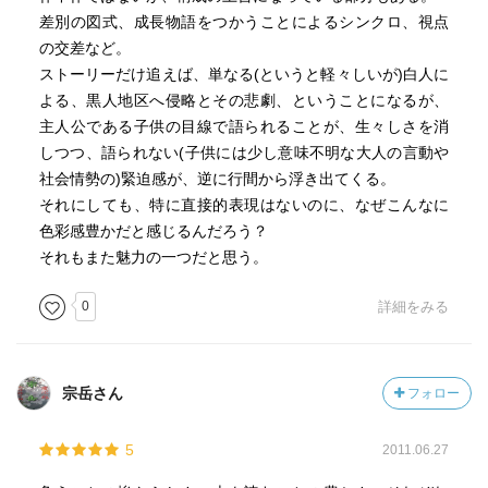
の関係もないかのようだった。私たちが背を向けている間
差別の図式、成長物語をつかうことによるシンクロ、視点
に起こった出来事は、どこか遠くの出来事のような気がし
の交差など。
た。足の親指の上を小さな黒アリたちが這っていた。アリ
ストーリーだけ追えば、単なる(というと軽々しいが)白人に
は自分たちが何をしていて、どこへ行こうとしているかよ
よる、黒人地区へ侵略とその悲劇、ということになるが、
く知っているようだった。自分たちがただのアリだとは知
主人公である子供の目線で語られることが、生々しさを消
らずに。
しつつ、語られない(子供には少し意味不明な大人の言動や
（ｐ２２５）
社会情勢の)緊迫感が、逆に行間から浮き出てくる。
この事件後、マティルダは半ば無意識に洪水の川に流され
それにしても、特に直接的表現はないのに、なぜこんなに
て、流木に掴まる。その流木を「大いなる遺産」でピップ
色彩感豊かだと感じるんだろう？
を助けたミスター・ジャガーズと呼ぶ。村人のボートに救
それもまた魅力の一つだと思う。
出されてから…
0
詳細をみる
ミスター・ジャガーズは悲しげに、しかし理解しているよ
うに見える。自分がただの流木にすぎず、この困難な水の
旅の間、背中にしがみついていたマティルダは、不忠なが
ら、幸運で選ばれた者なのだと。
宗岳さん
フォロー
（ｐ２３５）
鏡が何か、アリが何か、流木が何か、物語の暗喩であり、
5
2011.06.27
詩的表現であり、苦いユーモアであるのだろう。でも、そ