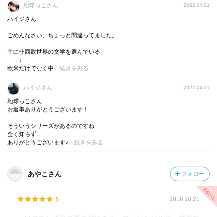
地球っこさん
2022.04.01
それだけでなくマティルダにとって非情な現実と楽しい想
ハイジさん
像の世界が相対しせめぎ合うように、無神論者のミスタ
ー・ワッツとキリスト教を信じるマティルダの母親が対立
ごめんなさい、ちょっと間違ってました。
するのだ。
主に非西欧世界の文学を選んでいる
マティルダはどちらかに偏ることなく対立するものたちを
↓
静かに見据えるのだけど、その粛然たる姿には時折胸が痛
欧米だけでなく中...
続きをみる
くなる。
ハイジさん
2022.04.01
地球っこさん
この物語はマティルダの成長物語でもあると、私は思う。
お返事ありがとうございます！
母親は彼女にとって絶対的な立場であったけれども、物語
の世界を知ったことで、自分と母親の知識の格差が広が
そういうシリーズがあるのですね
全く知らず…
り、また許せない母親の行為を目撃したことによって、マ
ありがとうございます♪...
続きをみる
ティルダは次第に母親をある種の冷ややかさと哀愁に満ち
た視線で見つめることになる。
物語の世界は、マティルダを母親が庇護する子どもから、
あやこさん
フォロー
思慮深い少女へと成長させたのだろう。
ピップの生き方について思索することは、同時に彼女の置
5
2016.10.21
かれている立場や生き方にも繋がっていく。