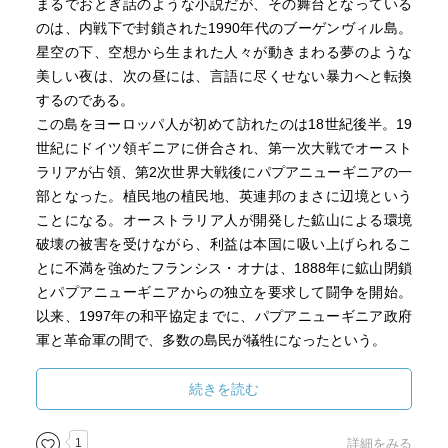
まるでおとぎ話のような小説だが、その舞台となっている
のは、内戦下で封鎖された1990年代のブーゲンヴィル島。
星空の下、空想から生まれた人々が動きまわる夢のような
美しい夜は、次の昼には、言語に尽くせない暴力へと転換
するのである。
この島をヨーロッパ人が初めて訪れたのは18世紀後半。19
世紀にドイツ領ギニアに併合され、第一次大戦でオースト
ラリアが占領、第2次世界大戦後にパプアニューギニアの一
部となった。植民地の植民地、英連邦のまさに辺境という
ことになる。オーストラリア人が開発した鉱山による環境
破壊の被害を受けながら、利益は本国に吸い上げられるこ
とに不満を強めたフランシス・オナは、1888年に鉱山閉鎖
とパプアニューギニアからの独立を要求して闘争を開始。
以来、1997年の和平協定までに、パプアニューギニア政府
軍と革命軍の間で、多数の島民が犠牲になったという。
このポストコロニアルな紛争の渦中におかれた少女の視点
から、ロイド・ジョーンズは、19世紀の大英帝国の中心ロ
続きを読む
ンドンを舞台とするディケンズの小説を語りなおしてい
く。のちにマティルダが発見するように、ミスター・ワッ
1
詳細をみる