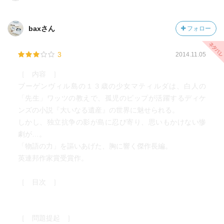
もう一つなんか補足あったような気が…
（２０１６ １２／２９）
baxさん
フォロー
切れ端を繋ぐと…
「ミスター・ピップ」の補足その２とその後。
3
2014.11.05
補足の忘れてたのは、たぶん、マティルダはレッドスキン
兵の士官をなんだか悲しげに描写しているということ。な
［ 内容 ］
ぜこんなことを命令しているのか、自分ではわからないと
ブーゲンヴィル島の１３歳の少女マティルダは、白人の
いった様子、なのだという。
「先生」ワッツの教えで、孤児のピップが活躍するディケ
その後、またミセス・ワッツが皆の思い出とともに埋葬さ
ンズの小説『大いなる遺産』の世界に魅せられる。
れ、ワッツの授業が再開された。「大いなる遺産」の本は
しかし、独立抗争の影が島に忍び寄り、思いもかけない惨
燃えてしまったため、子供達の思い出した切れ端をワッツ
劇が…。
が繋ぎ止めて結んでいく、という作業。これは先のミセ
「物語の力」を謳いあげた、胸に響く傑作長編。
ス・ワッツの思い出と同じ手法。
英連邦作家賞受賞作。
（２０１６ １２／３０）
［ 目次 ］
鏡とアリと流木
半分弱残っていた「ミスター・ピップ」をなんとか年内
に。というか止めることができなかった、というべきだろ
［ 問題提起 ］