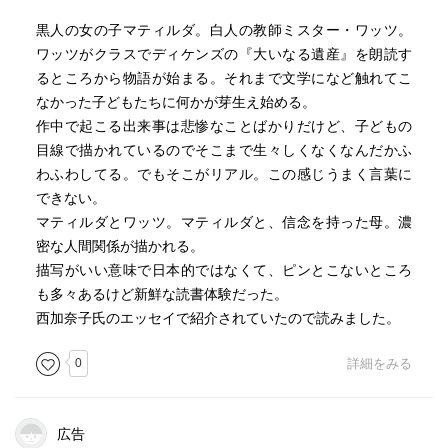
を変えたという。移住…少し前なら亡命と言っていたか…
黒人の女の子マティルダ。白人の教師ミスター・ワッツ。
の心性が見えてくる。
ワッツがクラスでディケンズの『大いなる遺産』を朗読す
あと気になるところは、ワッツと相対するマティルダの母
るところから物語が始まる。それまで文学になど触れてこ
親の悪魔話の付け足しがあったからこそ、後にレッドスキ
なかった子どもたちに何かが芽生え始める。
ン兵を単純に憎むだけのことはなかった…とマティルダの
作中で起こる出来事は悲惨なことばかりだけど、子どもの
後の回想が触れていること。またミスター・ワッツの子供
目線で描かれているのでそこまで生々しくなくなんだかふ
時代のロンドンの思い出話があるのだけど、そこで子供達
わふわしてる。でもそこがリアル。この感じうまく言葉に
がその話を理解するために想像するのが「大いなる遺産」
できない。
のロンドンであるということ。
マティルダとワッツ。マティルダと、信念を持った母。濃
晦日に読み切るつもりが先走りしそう。あとはギルバート
密な人間関係が描かれる。
の叔父ではなく父親が漁師の話していた人らしい。
描写がいい意味で日本的ではなくて、ピンとこないところ
（２０１６ １２／２８）
も多々あるけど新鮮な読書体験だった。
西加奈子氏のエッセイで紹介されていたので読みました。
大いなる布団
「ミスター・ピップ」について補足。移住・自由という問
0
詳細をみる
題系はオーストラリア・ニュージーランドというところに
移り住んだ白人移民についても重ねているのではないか。
それは作者ロイド・ジョーンズの出自でもある。
広告