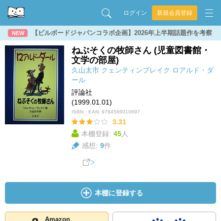
ログイン
新規会員登録
【ビルボードジャパンコラボ企画】2026年上半期話題作を考察
NEW
ねぶそくの牧師さん (児童図書館・
文学の部屋)
久山太市
クェンティンブレイク
ロアルド・ダ
ール
評論社
(1999.01.01)
ISBN・EAN:
9784566010697
3.31
本棚登録:
45
人
感想:
9
件
本棚に登録する
Amazon