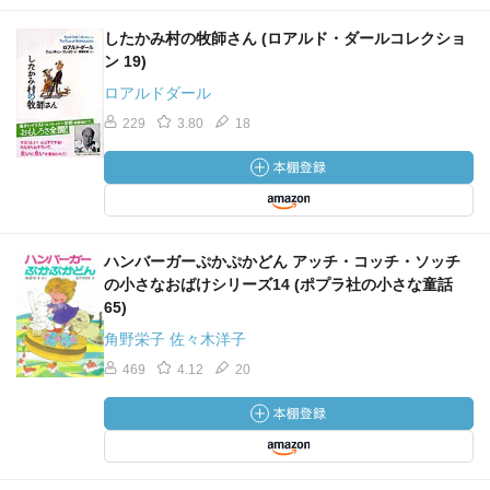
したかみ村の牧師さん (ロアルド・ダールコレクショ
ン 19)
ロアルドダール
229
3.80
18
ハンバーガーぷかぷかどん アッチ・コッチ・ソッチ
の小さなおばけシリーズ14 (ポプラ社の小さな童話
65)
角野栄子 佐々木洋子
469
4.12
20