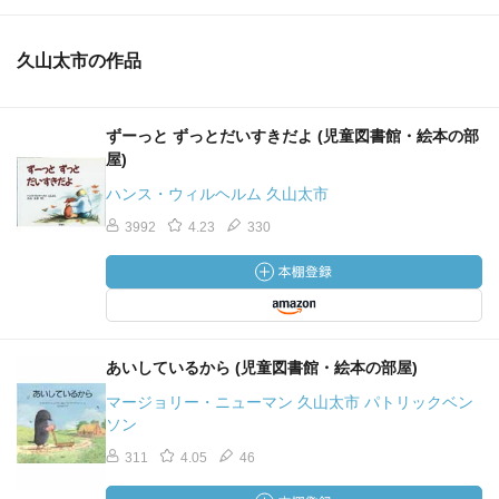
久山太市の作品
ずーっと ずっとだいすきだよ (児童図書館・絵本の部
屋)
ハンス・ウィルヘルム 久山太市
3992
4.23
330
あいしているから (児童図書館・絵本の部屋)
マージョリー・ニューマン 久山太市 パトリックベン
ソン
311
4.05
46