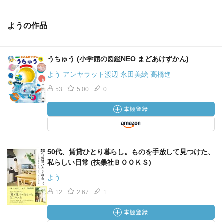
ようの作品
うちゅう (小学館の図鑑NEO まどあけずかん)
よう アンヤラット渡辺 永田美絵 高橋進
53
5.00
0
50代、賃貸ひとり暮らし。ものを手放して見つけた、
私らしい日常 (扶桑社ＢＯＯＫＳ)
よう
12
2.67
1