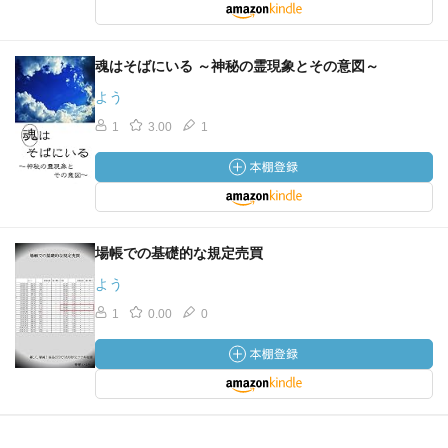
魂はそばにいる ～神秘の霊現象とその意図～
よう
1
3.00
1
場帳での基礎的な規定売買
よう
1
0.00
0