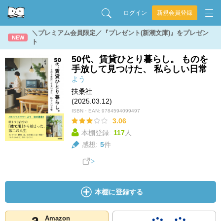
ログイン
新規会員登録
＼プレミアム会員限定／『プレゼント(新潮文庫)』をプレゼン
NEW
ト
50代、賃貸ひとり暮らし。 ものを
手放して見つけた、 私らしい日常
よう
扶桑社
(2025.03.12)
ISBN・EAN:
9784594099497
3.06
本棚登録:
117
人
感想:
5
件
本棚に登録する
Amazon