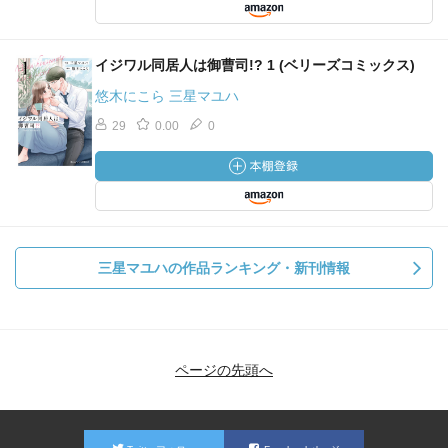
イジワル同居人は御曹司!? 1 (ベリーズコミックス)
悠木にこら 三星マユハ
29
0.00
0
三星マユハの作品ランキング・新刊情報
ページの先頭へ