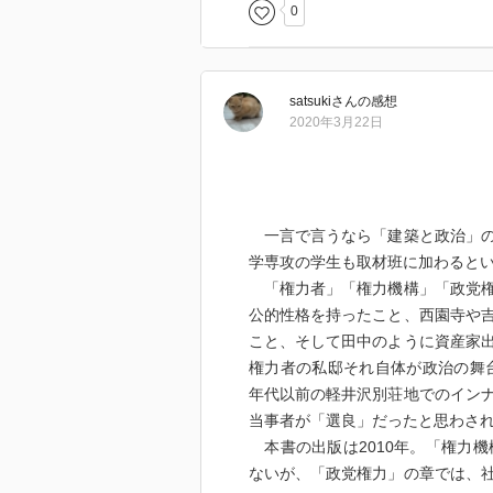
0
satsuki
さん
の感想
2020年3月22日
一言で言うなら「建築と政治」の
学専攻の学生も取材班に加わると
「権力者」「権力機構」「政党権
公的性格を持ったこと、西園寺や
こと、そして田中のように資産家
権力者の私邸それ自体が政治の舞台
年代以前の軽井沢別荘地でのイン
当事者が「選良」だったと思わさ
本書の出版は2010年。「権力機
ないが、「政党権力」の章では、