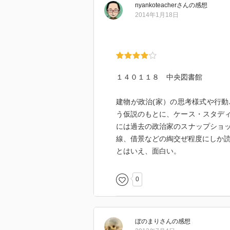
nyankoteacher
さん
の感想
2014年1月18日
１４０１１８ 中央図書館
建物が政治(家）の思考様式や行
う仮説のもとに、ケース・スタデ
には過去の政治家のスナップショ
線、借景などの綯交ぜ程度にしか
とはいえ、面白い。
0
ぼのまり
さん
の感想