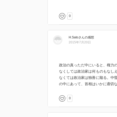
点で既に役割の終焉が書かれてい
ド面での変革の必要性が指摘され
描かれた当時の姿と大して変わっ
0
H.Sato
さん
の感想
2015年7月20日
政治の真っただ中にいると、権力
なくしては政治家は何ものもなし
なくては政治家は独善に陥る。中
の中にあって、首相はいかに適切
0