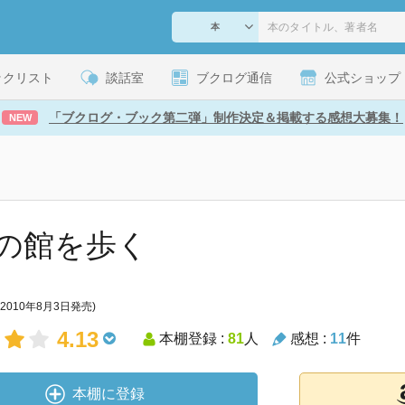
ックリスト
談話室
ブクログ通信
公式ショップ
「ブクログ・ブック第二弾」制作決定＆掲載する感想大募集！
NEW
の館を歩く
(2010年8月3日発売)
4.13
本棚登録 :
81
人
感想 :
11
件
本棚に登録