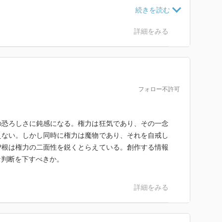
るが、これも館自体が消滅。他方で自民党本部は、ハー
ているも、結局短期間で与党に戻ったことから、本書で
ていないようにも見える。
詳細をみる
フォロー不許可
の恐ろしさに鈍感になる。権力は狂気であり、その一念
えない。しかし同時に権力は魔物であり、それを自戒し
曽根は権力の二面性を鋭くとらえている。創作する情報
な判断を下すべきか。
詳細をみる