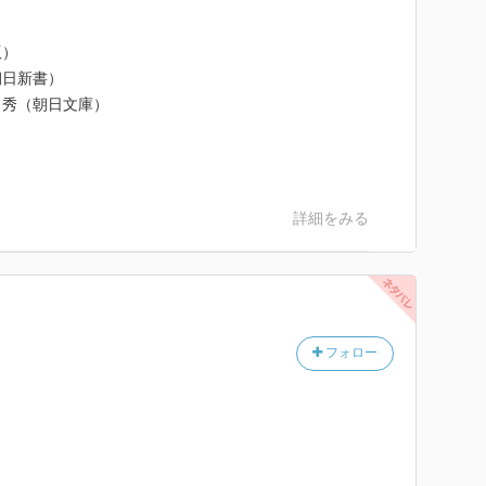
版）
朝日新書）
畠秀（朝日文庫）
詳細をみる
フォロー