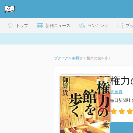
トップ
新刊ニュース
ランキング
ブ
ブクログ
>
御厨貴
>
権力の館を歩く
権力
御厨貴
毎日新聞社