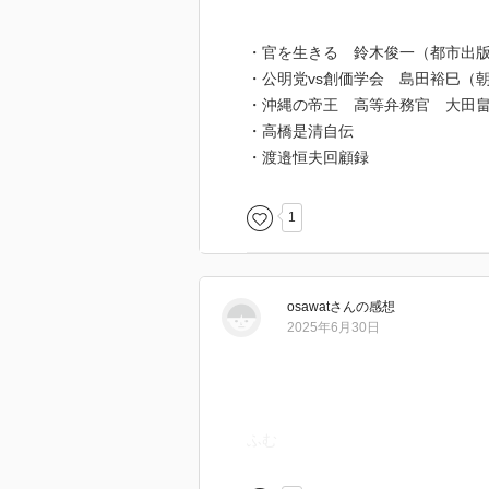
・官を生きる 鈴木俊一（都市出
・公明党vs創価学会 島田裕巳（
・沖縄の帝王 高等弁務官 大田
・高橋是清自伝
・渡邉恒夫回顧録
1
osawat
さん
の感想
2025年6月30日
ふむ