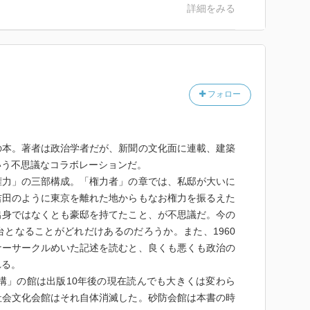
詳細をみる
フォロー
本。著者は政治学者だが、新聞の文化面に連載、建築
いう不思議なコラボレーションだ。
力」の三部構成。「権力者」の章では、私邸が大いに
吉田のように東京を離れた地からもなお権力を振るえた
出身ではなくとも豪邸を持てたこと、が不思議だ。今の
となることがどれだけあるのだろうか。また、1960
ナーサークルめいた記述を読むと、良くも悪くも政治の
れる。
構」の館は出版10年後の現在読んでも大きくは変わら
社会文化会館はそれ自体消滅した。砂防会館は本書の時