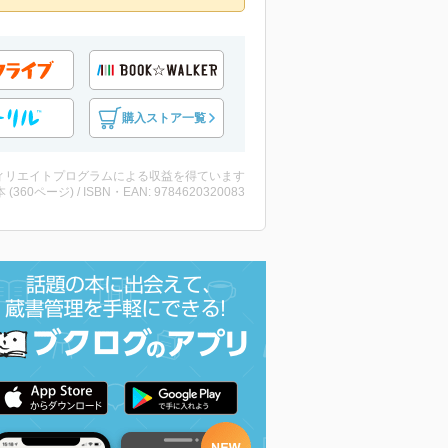
購入ストア一覧
ィリエイトプログラムによる収益を得ています
・本 (360ページ) / ISBN・EAN: 9784620320083