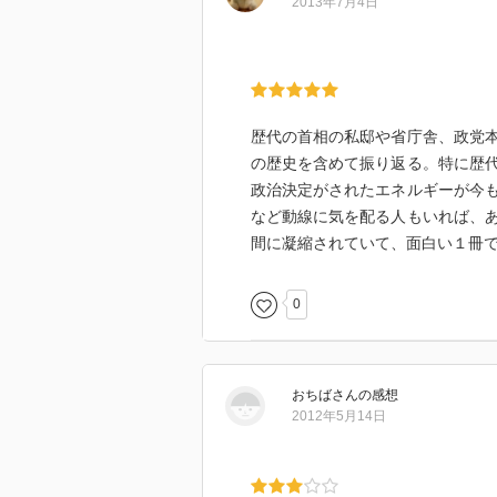
2013年7月4日
歴代の首相の私邸や省庁舎、政党
の歴史を含めて振り返る。特に歴
政治決定がされたエネルギーが今
など動線に気を配る人もいれば、
間に凝縮されていて、面白い１冊
0
おちば
さん
の感想
2012年5月14日