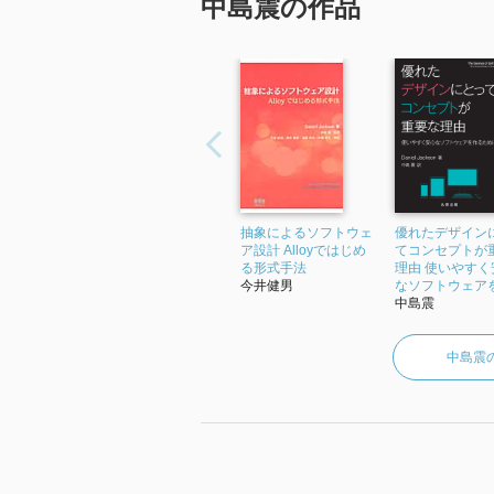
中島震の作品
抽象によるソフトウェ
優れたデザイン
ア設計 Alloyではじめ
てコンセプトが
る形式手法
理由 使いやすく
今井健男
なソフトウェアを.
中島震
中島震