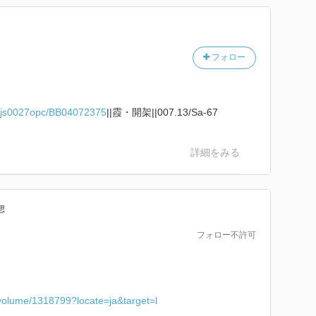
フォロー
p/iwjs0027opc/BB04072375
||霞・開架||007.13/Sa-67
詳細をみる
想
フォロー不許可
c/volume/1318799?locate=ja&target=l