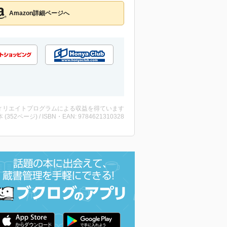
Amazon詳細ページへ
ィリエイトプログラムによる収益を得ています
・本 (352ページ) / ISBN・EAN: 9784621310328