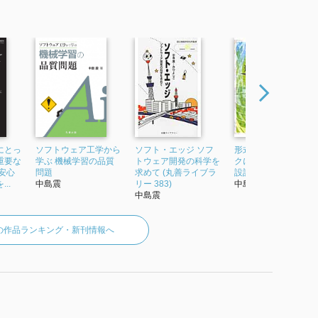
にとっ
ソフトウェア工学から
ソフト・エッジ ソフ
形式手法入門 ロジッ
重要な
学ぶ 機械学習の品質
トウェア開発の科学を
クによるソフトウェ
安心
問題
求めて (丸善ライブラ
設計
..
中島震
リー 383)
中島震
中島震
の作品ランキング・新刊情報へ