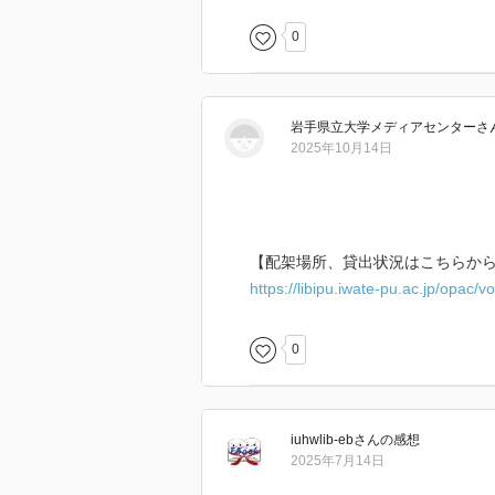
0
岩手県立大学メディアセンター
さ
2025年10月14日
【配架場所、貸出状況はこちらか
https://libipu.iwate-pu.ac.jp/opac
0
iuhwlib-eb
さん
の感想
2025年7月14日