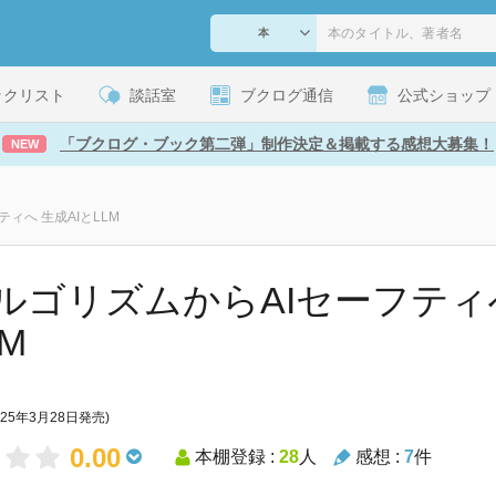
ックリスト
談話室
ブクログ通信
公式ショップ
「ブクログ・ブック第二弾」制作決定＆掲載する感想大募集！
NEW
ティへ 生成AIとLLM
アルゴリズムからAIセーフティへ
M
025年3月28日発売)
0.00
本棚登録 :
28
人
感想 :
7
件