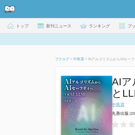
トップ
新刊ニュース
ランキング
ブ
ブクログ
>
中島震
>
AIアルゴリズムからAIセーフ
AI
とLL
中島震
丸善出版
(2