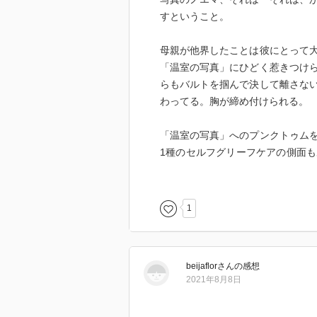
すということ。
母親が他界したことは彼にとって
「温室の写真」にひどく惹きつけ
らもバルトを掴んで決して離さな
わってる。胸が締め付けられる。
「温室の写真」へのプンクトゥム
1種のセルフグリーフケアの側面
もの、食らってしまうもの」そう
仮にバルトのように大切な人が映
いということこそが、「私だけの
1
ここら辺は表現し難い、バルトの
イメージと想いの関係になる気が
ないかと思う。
beijaflor
さん
の感想
2021年8月8日