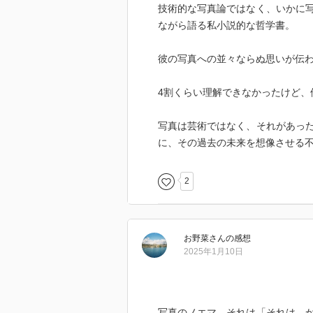
技術的な写真論ではなく、いかに
にはとても共感でき、ある種の写
ながら語る私小説的な哲学書。
いるなあと感じました。
レンズが解像すればするほど、画
彼の写真への並々ならぬ思いが伝
難しくなる気がしてしまいます。S
いるし。
4割くらい理解できなかったけど、
どうすれば写真に生命を宿せるか
ば、とにかく目の前にあるものを
写真は芸術ではなく、それがあっ
https://indoor-continent.blogspot.
に、その過去の未来を想像させる
2
お野菜
さん
の感想
2025年1月10日
写真のノエマ、それは「それは、