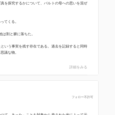
写真を探究するかについて、バルトの母への思いを混ぜ
真を見るときに湧き上がってくる感情を良く言い当てて
像が美しくなればなるほど、対象の本質をとらえるのが
わってくる。
NSでバズる写真なんて個別性とは真逆の方向をいって
他は割と腑に落ちた。
というのは難しいけれど、一回性こそが写真の本質なら
撮らねばらならない、という気持ちになりました。
たという事実を残す存在である。過去を記録すると同時
com/2021/09/blog-post.html
不思議な物。
詳細をみる
フォロー不許可
かつて、あった」ことを対象から発された光によって示