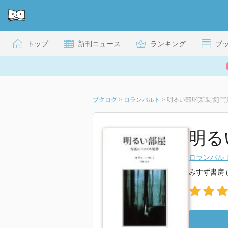
トップ
新刊ニュース
ランキング
ブ
ブクログ
>
ロランバルト
>
明るい部屋[新装版] 
明る
ロランバル
みすず書房