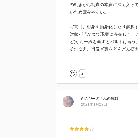
の動きから写真の本質に深く入っ
いため読みやすい。
写真は、対象を抽象化したり解釈
対象が「かつて現実に存在した」
ど)から一線を画すとバルトは言う
それゆえ、肖像写真をどんどん拡
しまう。しかし、写真は淡々と対
た本質については語ってくれない
このあたり、バルトが亡くなった
2
得力があります。
写真は事実を示すけれど、どんな
がんびーの
さん
の感想
しかし、その人が生きていた時の
2021年1月29日
きに示される」本質が、偶然写真
宿るという。バルトはこれを、誰
ます。
趣味で写真を撮影・鑑賞する身と