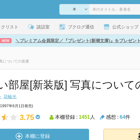
ックリスト
談話室
ブクログ通信
公式ショップ
＼プレミアム会員限定／『プレゼント(新潮文庫)』をプレゼン
NEW
写真についての覚書
い部屋[新装版] 写真について
ト
花輪光
(1997年6月1日発売)
3.75
本棚登録 :
1451
人
感想 :
64
件
本棚に登録