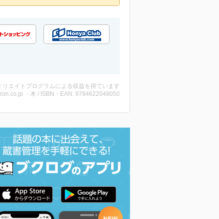
ィリエイトプログラムによる収益を得ています
on.co.jp ・本 / ISBN・EAN: 9784622049050