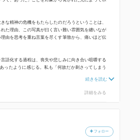
大きな精神の危機をもたらしたのだろうということは、
られた理由、この写真が曰く言い難い雰囲気を纏いなが
い理由を思考を重ね言葉を尽くす筆致から、痛いほど伝
を言語化する過程は、喪失や悲しみに向き合い咀嚼する
もあったように感じる。私も「何故だか刺さってしまう
いうイメージや写真に敏感でいたい。そういう感覚を、
った写真でおぼえたとしたら、そのうまく言語化できな
」その写真に映る人に関する思い出というか(ちょっと
詳細をみる
言ってたことに沿えてるか自信ないけど)、唯一無二の
する。そしてそういうものに人は救われたりするんじゃ
フォロー