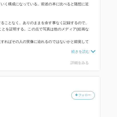
ていく構成になっている。前述の本に比べると随想に近
することなく、ありのままを余す事なく記録するので、
ことを証明する。この点で写真は他のメディア(絵画な
。
大すればその人の実像に迫れるのではないかと錯覚して
象を「見せる」だけで、その人のもつ「雰囲気」といっ
。
ばかりの母の写真と向き合う中で語られるので痛切に説
詳細をみる
に解像しても対象の本質については語らない。
「雰囲気」、バルトの言葉でいえば「自負心が消えたと
のなかに写りこむことがある。このときに写真に生命が
フォロー
が撮ったかもわからない、母の少女時代の写真に見出し
して、写真の本質は偶発性・個別性だというバルトの言