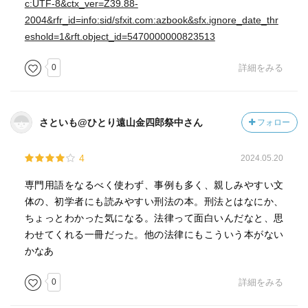
c:UTF-8&ctx_ver=Z39.88-
2004&rfr_id=info:sid/sfxit.com:azbook&sfx.ignore_date_thr
eshold=1&rft.object_id=5470000000823513
0
詳細をみる
さといも@ひとり遠山金四郎祭中さん
フォロー
4
2024.05.20
専門用語をなるべく使わず、事例も多く、親しみやすい文
体の、初学者にも読みやすい刑法の本。刑法とはなにか、
ちょっとわかった気になる。法律って面白いんだなと、思
わせてくれる一冊だった。他の法律にもこういう本がない
かなあ
0
詳細をみる