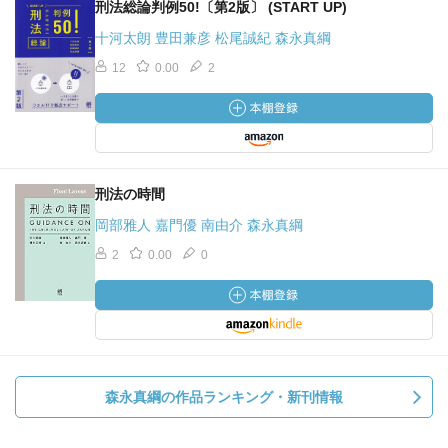
刑法総論判例50!〔第2版〕 (START UP)
十河太朗 豊田兼彦 松尾誠紀 森永真綱
12
0.00
2
刑法の時間
岡部雅人 嘉門優 南由介 森永真綱
2
0.00
0
森永真綱の作品ランキング・新刊情報