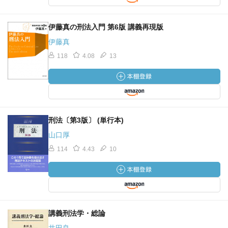
伊藤真の刑法入門 第6版 講義再現版
伊藤真
118
4.08
13
刑法〔第3版〕 (単行本)
山口厚
114
4.43
10
講義刑法学・総論