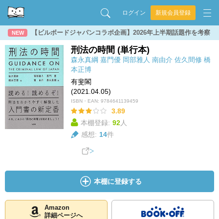
ログイン
新規会員登録
【ビルボードジャパンコラボ企画】2026年上半期話題作を考察
NEW
刑法の時間 (単行本)
森永真綱
嘉門優
岡部雅人
南由介
佐久間修
橋
本正博
有斐閣
(2021.04.05)
ISBN・EAN:
9784641139459
3.89
本棚登録:
92
人
感想:
14
件
本棚に登録する
Amazon
詳細ページへ