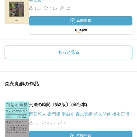
井田良
150
4.15
12
もっと見る
森永真綱の作品
刑法の時間〔第2版〕 (単行本)
岡部雅人 嘉門優 南由介 森永真綱 佐久間修 橋本正博
33
4.75
4