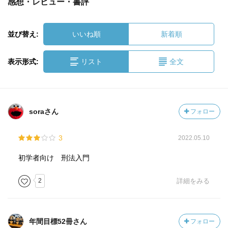
感想・レビュー・書評
並び替え:
いいね順
新着順
表示形式:
リスト
全文
soraさん
フォロー
3
2022.05.10
初学者向け 刑法入門
2
詳細をみる
年間目標52冊さん
フォロー