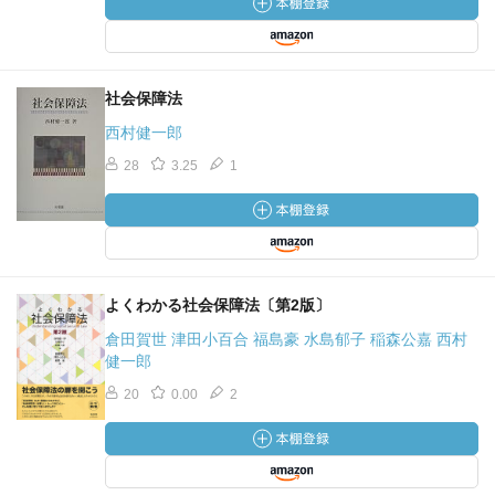
社会保障法
西村健一郎
28
3.25
1
よくわかる社会保障法〔第2版〕
倉田賀世 津田小百合 福島豪 水島郁子 稲森公嘉 西村
健一郎
20
0.00
2