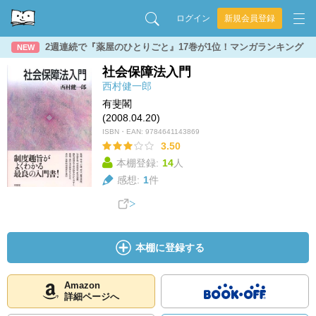
ログイン
新規会員登録
2週連続で『薬屋のひとりごと』17巻が1位！マンガランキング
NEW
社会保障法入門
西村健一郎
有斐閣
(2008.04.20)
ISBN・EAN:
9784641143869
3.50
本棚登録:
14
人
感想:
1
件
本棚に登録する
Amazon
詳細ページへ