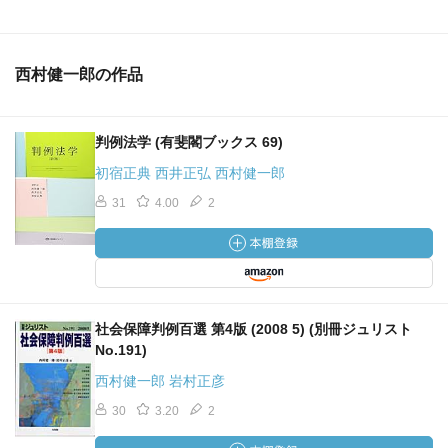
西村健一郎の作品
判例法学 (有斐閣ブックス 69)
初宿正典 西井正弘 西村健一郎
31
4.00
2
社会保障判例百選 第4版 (2008 5) (別冊ジュリスト
No.191)
西村健一郎 岩村正彦
30
3.20
2