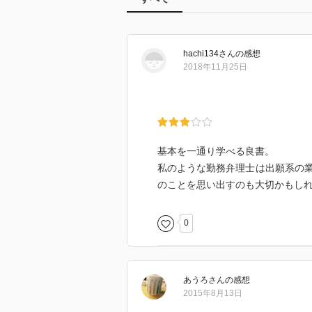
hachi134
さん
の感想
2018年11月25日
基本を一通り学べる良書。
私のような勤務弁理士は出願系の
のことを思い出すのも大切かもし
0
あうろ
さん
の感想
2015年8月13日