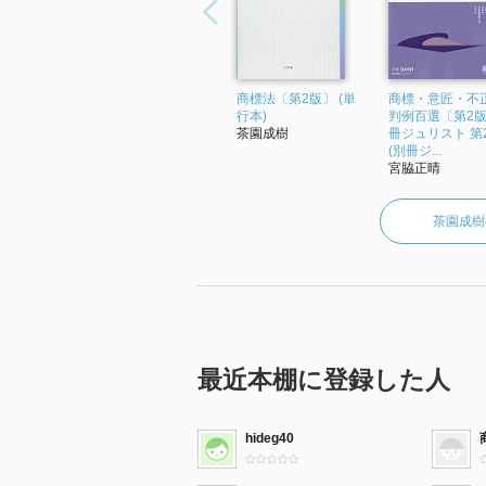
商標法〔第2版〕 (単
商標・意匠・不
行本)
判例百選〔第2版
茶園成樹
冊ジュリスト 第2
(別冊ジ...
宮脇正晴
茶園成樹
最近本棚に登録した人
hideg40