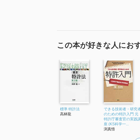
この本が好きな人にお
標準 特許法
できる技術者・研究
高林龍
のための特許入門 元
特許庁審査官の実践
座 (KS科学一...
渕真悟