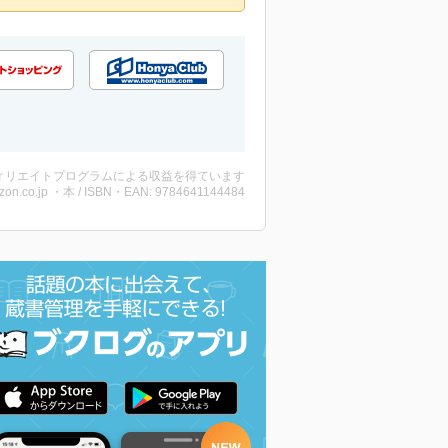
ィリエイトプログラムによる収益を得ています
zon.co.jp ・本 / ISBN・EAN: 9784641144484