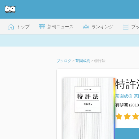
トップ
新刊ニュース
ランキング
ブ
ブクログ
>
茶園成樹
>
特許法
特許
茶園成樹
茶
有斐閣
(201