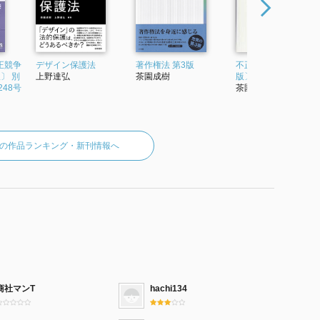
正競争
デザイン保護法
著作権法 第3版
不正競争防止法〔第2
〕 別
上野達弘
茶園成樹
版〕 (単行本)
48号
茶園成樹
の作品ランキング・新刊情報へ
商社マンT
hachi134