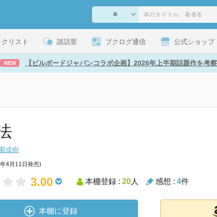
ックリスト
談話室
ブクログ通信
公式ショップ
【ビルボードジャパンコラボ企画】2026年上半期話題作を考察
NEW
法
園成樹
3年4月11日発売)
3.00
本棚登録 :
20
人
感想 :
4
件
本棚に登録