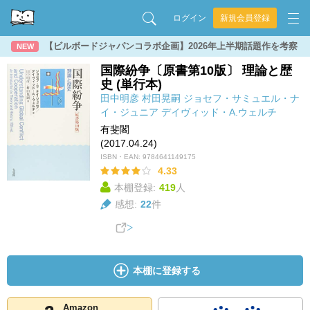
ログイン
新規会員登録
【ビルボードジャパンコラボ企画】2026年上半期話題作を考察
NEW
国際紛争〔原書第10版〕 理論と歴
史 (単行本)
田中明彦
村田晃嗣
ジョセフ・サミュエル・ナ
イ・ジュニア
デイヴィッド・A.ウェルチ
有斐閣
(2017.04.24)
ISBN・EAN:
9784641149175
4.33
本棚登録:
419
人
感想:
22
件
本棚に登録する
Amazon