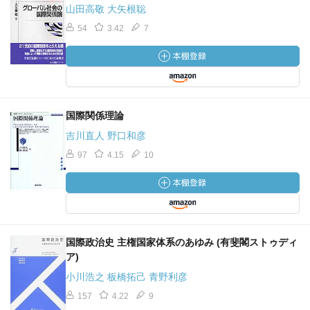
山田高敬 大矢根聡
54
3.42
7
国際関係理論
吉川直人 野口和彦
97
4.15
10
国際政治史 主権国家体系のあゆみ (有斐閣ストゥディ
ア)
小川浩之 板橋拓己 青野利彦
157
4.22
9