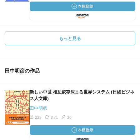
もっと見る
田中明彦の作品
新しい中世 相互依存深まる世界システム (日経ビジネ
ス人文庫)
田中明彦
229
3.71
20