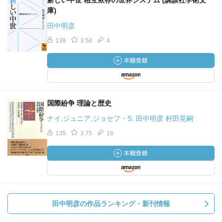
新しい中世 相互依存の世界システム (講談社学術文
庫)
田中明彦
139
3.58
4
国際紛争 理論と歴史
ナイ,ジュニア,ジョセフ・S. 田中明彦 村田晃嗣
135
3.75
16
田中明彦の作品ランキング・新刊情報