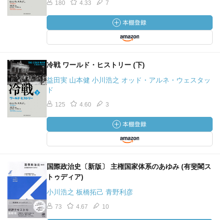
180
4.33
7
冷戦 ワールド・ヒストリー (下)
益田実 山本健 小川浩之 オッド・アルネ・ウェスタッ
ド
125
4.60
3
国際政治史〔新版〕 主権国家体系のあゆみ (有斐閣ス
トゥディア)
小川浩之 板橋拓己 青野利彦
73
4.67
10