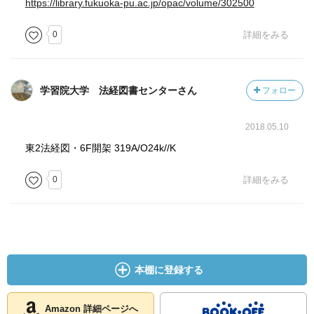
https://library.fukuoka-pu.ac.jp/opac/volume/302500
0
詳細をみる
学習院大学 法経図書センターさん
フォロー
2018.05.10
東2法経図・6F開架 319A/O24k//K
0
詳細をみる
本棚に登録する
Amazon 詳細ページへ