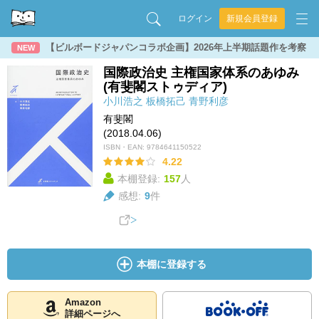
ログイン
新規会員登録
【ビルボードジャパンコラボ企画】2026年上半期話題作を考察
NEW
国際政治史 主権国家体系のあゆみ
(有斐閣ストゥディア)
小川浩之
板橋拓己
青野利彦
有斐閣
(2018.04.06)
ISBN・EAN:
9784641150522
4.22
本棚登録:
157
人
感想:
9
件
本棚に登録する
Amazon
詳細ページへ