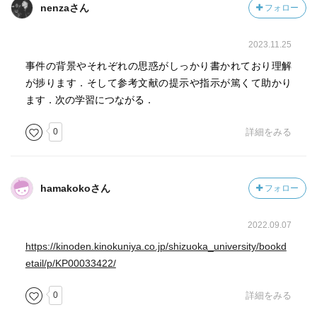
nenzaさん
フォロー
2023.11.25
事件の背景やそれぞれの思惑がしっかり書かれており理解
が捗ります．そして参考文献の提示や指示が篤くて助かり
ます．次の学習につながる．
0
詳細をみる
hamakokoさん
フォロー
2022.09.07
https://kinoden.kinokuniya.co.jp/shizuoka_university/bookd
etail/p/KP00033422/
0
詳細をみる