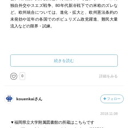
独自外交やスエズ戦争、80年代新冷戦下での米欧のズレな
ど。欧州統合については、進化・拡大と、欧州憲法条約の
未発効や近年の各国でのポピュリズム政党躍進、難民大量
流入などの限界・試練。
続きを読む
0
詳細をみる
kouenkaiさん
フォロー
2018.11.08
▼福岡県立大学附属図書館の所蔵はこちらです