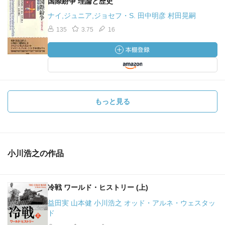
国際紛争 理論と歴史
ナイ,ジュニア,ジョセフ・S. 田中明彦 村田晃嗣
135
3.75
16
もっと見る
小川浩之の作品
冷戦 ワールド・ヒストリー (上)
益田実 山本健 小川浩之 オッド・アルネ・ウェスタッ
ド