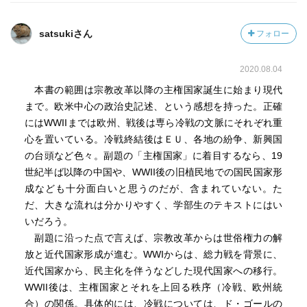
satsukiさん
フォロー
2020.08.04
本書の範囲は宗教改革以降の主権国家誕生に始まり現代
まで。欧米中心の政治史記述、という感想を持った。正確
にはWWIIまでは欧州、戦後は専ら冷戦の文脈にそれぞれ重
心を置いている。冷戦終結後はＥＵ、各地の紛争、新興国
の台頭など色々。副題の「主権国家」に着目するなら、19
世紀半ば以降の中国や、WWII後の旧植民地での国民国家形
成なども十分面白いと思うのだが、含まれていない。た
だ、大きな流れは分かりやすく、学部生のテキストにはい
いだろう。
副題に沿った点で言えば、宗教改革からは世俗権力の解
放と近代国家形成が進む。WWIからは、総力戦を背景に、
近代国家から、民主化を伴うなどした現代国家への移行。
WWII後は、主権国家とそれを上回る秩序（冷戦、欧州統
合）の関係。具体的には、冷戦については、ド・ゴールの