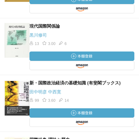
現代国際関係論
黒川修司
13
3.00
6
新・国際政治経済の基礎知識 (有斐閣ブックス)
田中明彦 中西寛
99
3.60
14