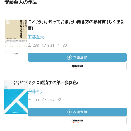
安藤至大の作品
これだけは知っておきたい働き方の教科書 (ちくま新
書)
安藤至大
238
3.21
30
ミクロ経済学の第一歩(2色)
安藤至大
138
3.87
11