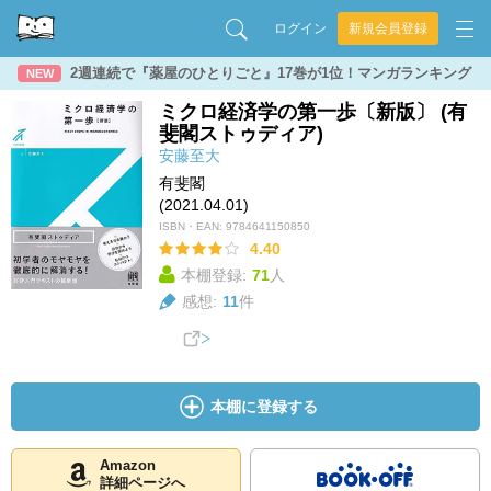
ログイン
新規会員登録
2週連続で『薬屋のひとりごと』17巻が1位！マンガランキング
NEW
ミクロ経済学の第一歩〔新版〕 (有
斐閣ストゥディア)
安藤至大
有斐閣
(2021.04.01)
ISBN・EAN:
9784641150850
4.40
本棚登録:
71
人
感想:
11
件
本棚に登録する
Amazon
詳細ページへ