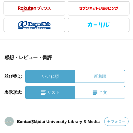
感想・レビュー・書評
並び替え:
いいね順
新着順
表示形式:
リスト
全文
Kansai Gaidai University Library & Media Centerさん
フォロー