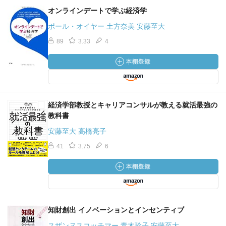
オンラインデートで学ぶ経済学
ポール・オイヤー 土方奈美 安藤至大
89
3.33
4
経済学部教授とキャリアコンサルが教える就活最強の
教科書
安藤至大 高橋亮子
41
3.75
6
知財創出 イノベーションとインセンティブ
スザンヌスコッチマー 青木玲子 安藤至大