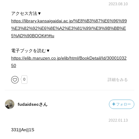
2023.08.10
アクセス方法▼
https://library.kansaigaidai.ac.jp/%E8%B3%87%E6%96%99
%E3%82%92%E6%8E%A2%E3%81%99/%E9%9B%BB%E
5%AD%90BOOK#!#tu
電子ブックを読む▼
https://elib.maruzen.co.jp/elib/html/BookDetail/Id/30001032
50
0
詳細をみる
fudaidsecさん
フォロー
2022.01.13
331||An||1S